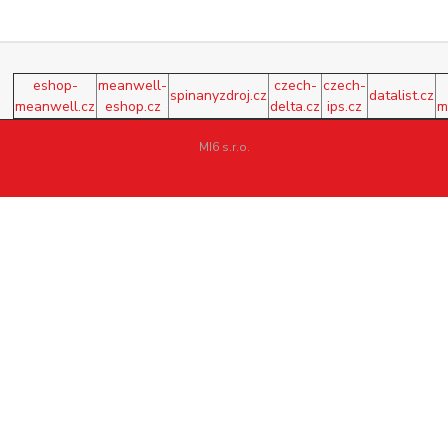
eshop-
meanwell-
czech-
czech-
spinanyzdroj.cz
datalist.cz
meanwell.cz
eshop.cz
delta.cz
ips.cz
m
MI6 s.r.o.