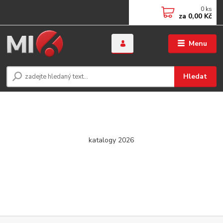
0
ks
za
0,00 Kč
Menu
Hledat
katalogy 2026