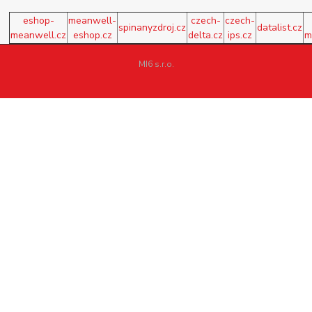
eshop-
meanwell-
czech-
czech-
spinanyzdroj.cz
datalist.cz
meanwell.cz
eshop.cz
delta.cz
ips.cz
m
MI6 s.r.o.