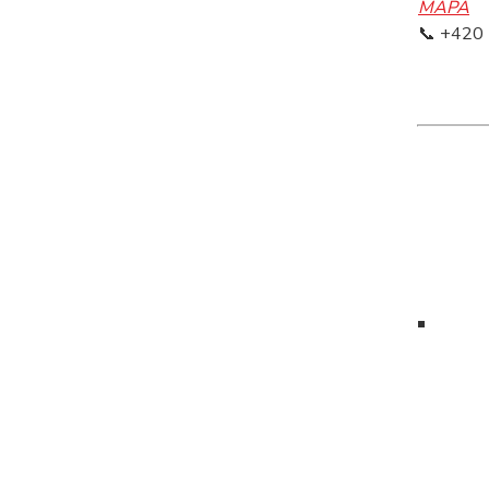
MAPA
📞 +420