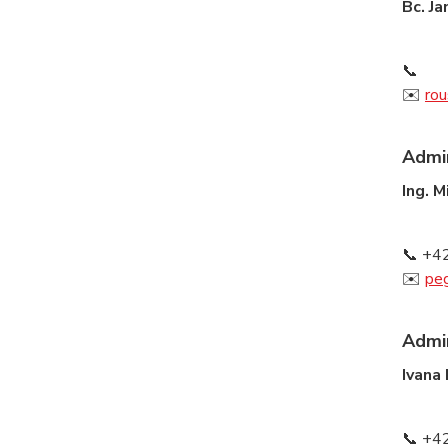
Bc. Ja
📞
✉️
ro
Admin
Ing. M
📞 +4
✉️
pe
Admin
Ivana
📞 +4