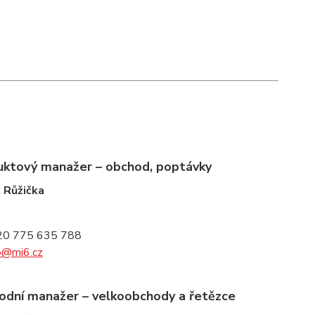
uktový manažer – obchod, poptávky
 Růžička
20 775 635 788
o@mi6.cz
odní manažer – velkoobchody a řetězce