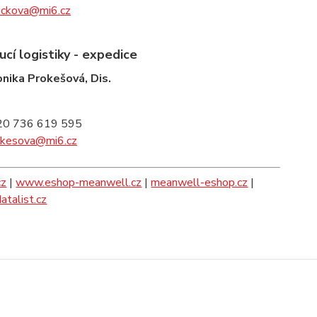
zickova@mi6.cz
cí logistiky - expedice
onika Prokešová, Dis.
20 736 619 595
okesova@mi6.cz
cz
|
www.eshop-meanwell.cz
|
meanwell-eshop.cz
|
talist.cz