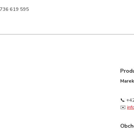
 736 619 595
Prod
Marek
📞 +4
✉️
inf
Obch