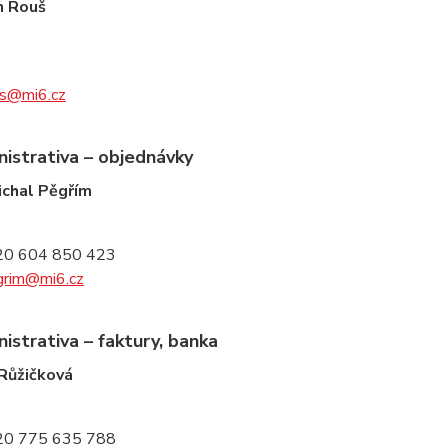
n Rouš
us@mi6.cz
istrativa – objednávky
ichal Pěgřím
20 604 850 423
grim@mi6.cz
istrativa – faktury, banka
 Růžičková
20 775 635 788