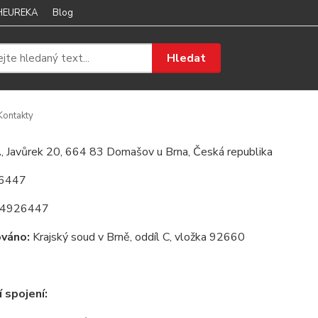
 HEUREKA
Blog
Hledat
ontakty
.
, Javůrek 20, 664 83 Domašov u Brna, Česká republika
6447
4926447
ováno:
Krajský soud v Brně, oddíl C, vložka 92660
 spojení: