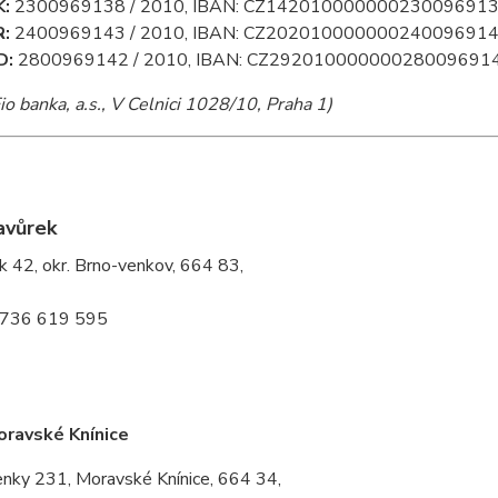
K:
2300969138 / 2010, IBAN: CZ142010000000230096913
R:
2400969143 / 2010, IBAN: CZ202010000000240096914
D:
2800969142 / 2010, IBAN: CZ292010000000280096914
io banka, a.s., V Celnici 1028/10, Praha 1)
avůrek
k 42, okr. Brno-venkov, 664 83,
 736 619 595
oravské Knínice
enky 231, Moravské Knínice, 664 34,