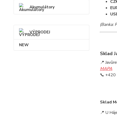
CZ
Akumulátory
EU
US
(Banka: F
VÝPRODEJ
NEW
Sklad J
📍 Javůre
MAPA
📞 +420
Sklad M
📍 U Háj