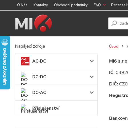
O Nás
Kontakty
Obchodní podmínky
FAQ
Recenze
Napájecí zdroje
Úvod
K
MI6 s.r.o
AC-DC
IČ:
0492
DC-DC
DIČ:
CZ0
DC-AC
Registr
Příslušenství
Bankovní