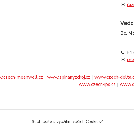
✉️
ru
Vedou
Bc. M
📞 +4
✉️
pr
.czech-meanwell.cz
|
www.spinanyzdroj.cz
|
www.czech-delta.
www.czech-ips.cz
|
www.da
Souhlasíte s využitím vašich Cookies?