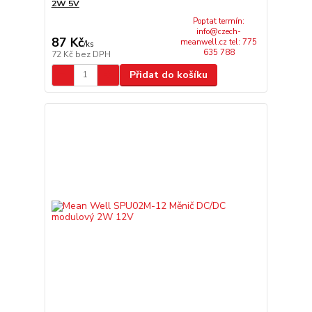
2W 5V
Poptat termín:
info@czech-
87 Kč
meanwell.cz tel: 775
/
ks
635 788
72 Kč
bez DPH
Přidat do košíku