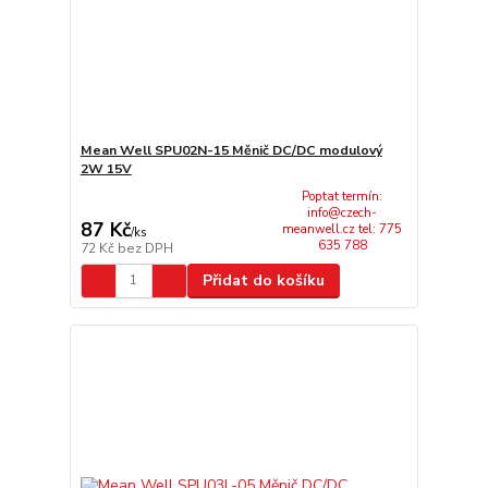
Mean Well SPU02N-15 Měnič DC/DC modulový
2W 15V
Poptat termín:
info@czech-
87 Kč
meanwell.cz tel: 775
/
ks
635 788
72 Kč
bez DPH
Přidat do košíku