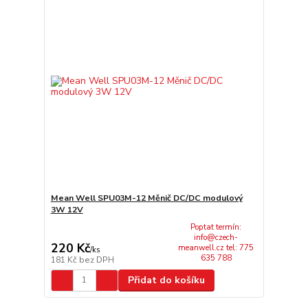
Mean Well SPU03M-12 Měnič DC/DC modulový
3W 12V
Poptat termín:
info@czech-
220 Kč
meanwell.cz tel: 775
/
ks
635 788
181 Kč
bez DPH
Přidat do košíku