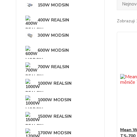
Nejnově
150W MODSIN
400W REALSIN
Zobrazuji 
300W MODSIN
600W MODSIN
700W REALSIN
1000W REALSIN
1000W MODSIN
1500W REALSIN
Mean We
1700W MODSIN
TS-700