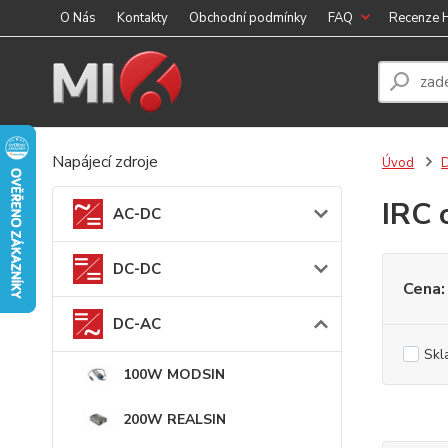
O Nás
Kontakty
Obchodní podmínky
FAQ
Recenze
Napájecí zdroje
Úvod
IRC 
AC-DC
DC-DC
Cena:
DC-AC
Skl
100W MODSIN
200W REALSIN