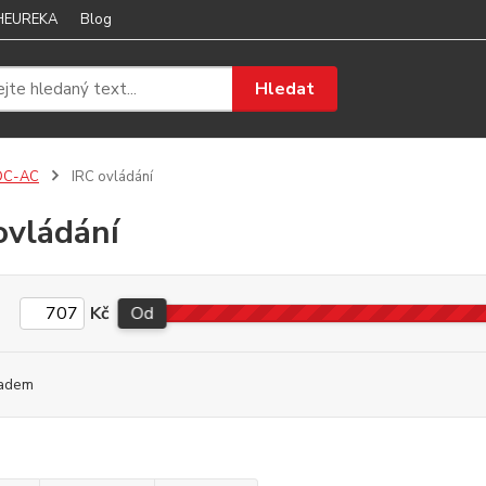
 HEUREKA
Blog
Hledat
DC-AC
IRC ovládání
ovládání
Kč
Od
adem