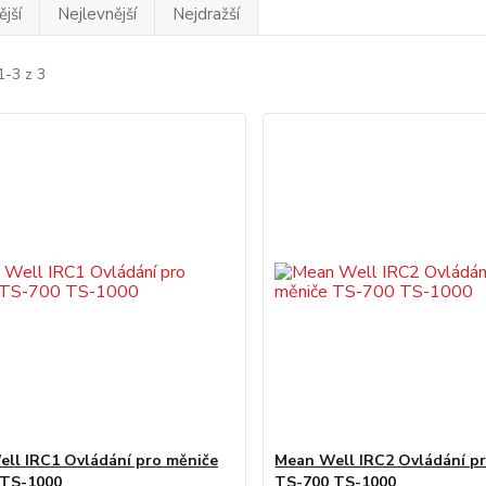
jší
Nejlevnější
Nejdražší
1-3 z 3
ll IRC1 Ovládání pro měniče
Mean Well IRC2 Ovládání p
 TS-1000
TS-700 TS-1000