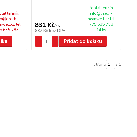
Poptat termín:
tat termín:
info@czech-
fo@czech-
meanwell.cz tel:
831 Kč
well.cz tel:
775 635 788
/
ks
5 635 788
14 ks
687 Kč
bez DPH
šíku
Přidat do košíku
strana
z 1