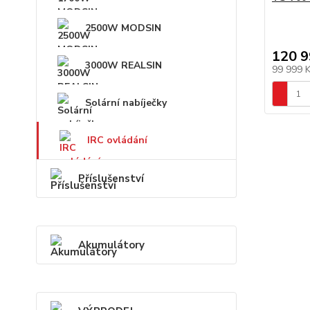
2500W MODSIN
120 9
3000W REALSIN
99 999 
Solární nabíječky
IRC ovládání
Příslušenství
Akumulátory