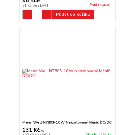
98 Kč
/
ks
Není skladem
81 Kč
bez DPH
Přidat do košíku
Mean Well N7803-1CW Neizolovaný Měnič DC/DC
131 Kč
/
ks
Skladem 164 ks