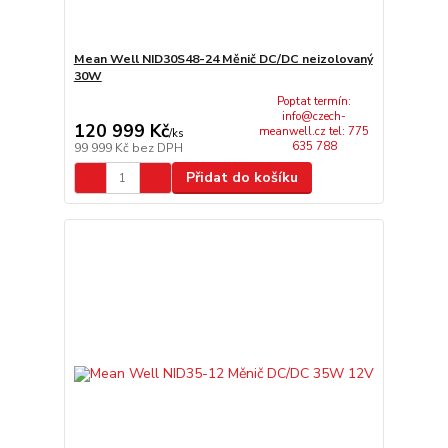
Mean Well NID30S48-24 Měnič DC/DC neizolovaný
30W
Poptat termín:
info@czech-
120 999 Kč
meanwell.cz tel: 775
/
ks
635 788
99 999 Kč
bez DPH
Přidat do košíku