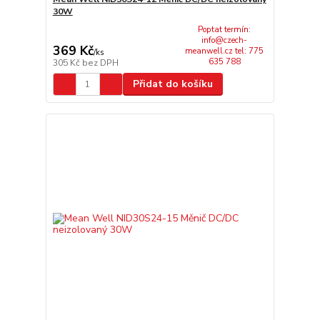
30W
Poptat termín:
info@czech-
369 Kč
meanwell.cz tel: 775
/
ks
635 788
305 Kč
bez DPH
Přidat do košíku