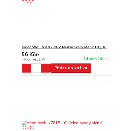
Mean Well N7812-1PV Neizolovaný Měnič DC/DC
56 Kč
/
ks
Skladem 264 ks
46 Kč
bez DPH
Přidat do košíku