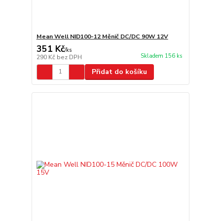
Mean Well NID100-12 Měnič DC/DC 90W 12V
351 Kč
/
ks
Skladem 156 ks
290 Kč
bez DPH
Přidat do košíku