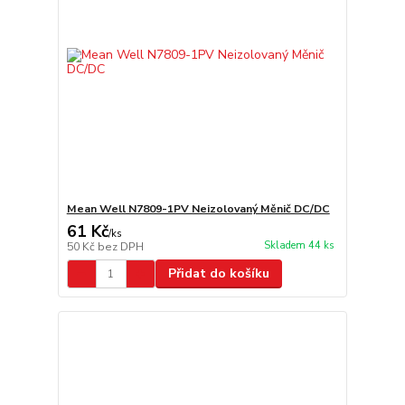
Mean Well N7809-1PV Neizolovaný Měnič DC/DC
61 Kč
/
ks
Skladem 44 ks
50 Kč
bez DPH
Přidat do košíku