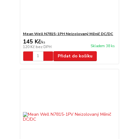
Mean Well N7815-1PH Neizolovaný Měnič DC/DC
145 Kč
/
ks
Skladem 38 ks
120 Kč
bez DPH
Přidat do košíku