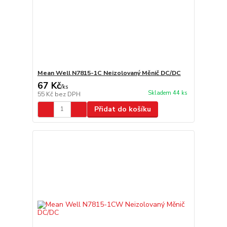
Mean Well N7815-1C Neizolovaný Měnič DC/DC
67 Kč
/
ks
Skladem 44 ks
55 Kč
bez DPH
Přidat do košíku