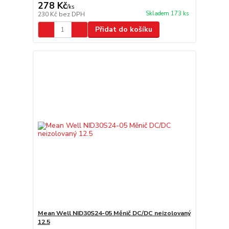
278 Kč
/
ks
Skladem 173 ks
230 Kč
bez DPH
Přidat do košíku
Mean Well NID30S24-05 Měnič DC/DC neizolovaný
12.5