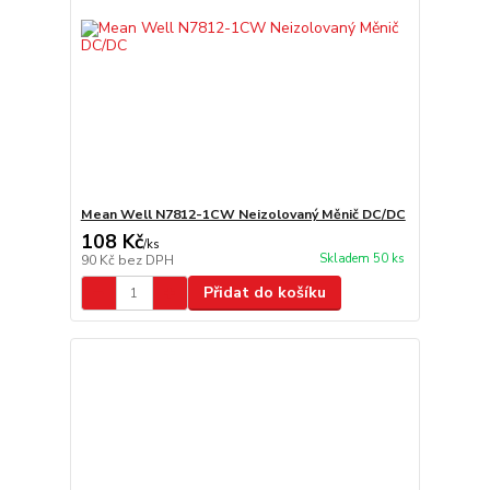
Mean Well N7812-1CW Neizolovaný Měnič DC/DC
108 Kč
/
ks
Skladem 50 ks
90 Kč
bez DPH
Přidat do košíku