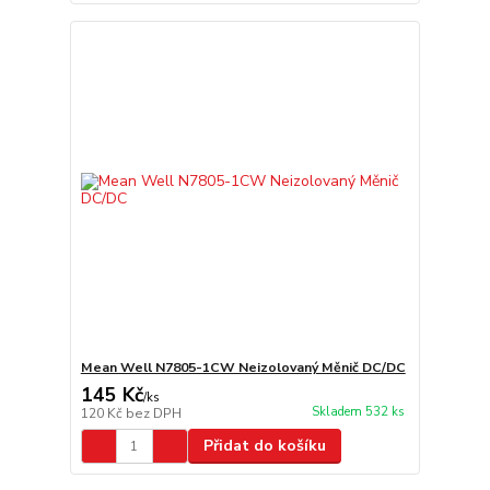
Mean Well N7805-1CW Neizolovaný Měnič DC/DC
145 Kč
/
ks
Skladem 532 ks
120 Kč
bez DPH
Přidat do košíku