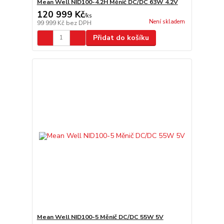
Mean Well NID100-4.2H Měnič DC/DC 63W 4.2V
120 999 Kč
/
ks
Není skladem
99 999 Kč
bez DPH
Přidat do košíku
Mean Well NID100-5 Měnič DC/DC 55W 5V