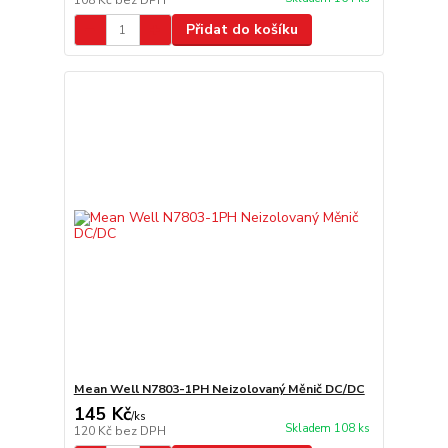
108 Kč
bez DPH
Přidat do košíku
Mean Well N7803-1PH Neizolovaný Měnič DC/DC
145 Kč
/
ks
Skladem 108 ks
120 Kč
bez DPH