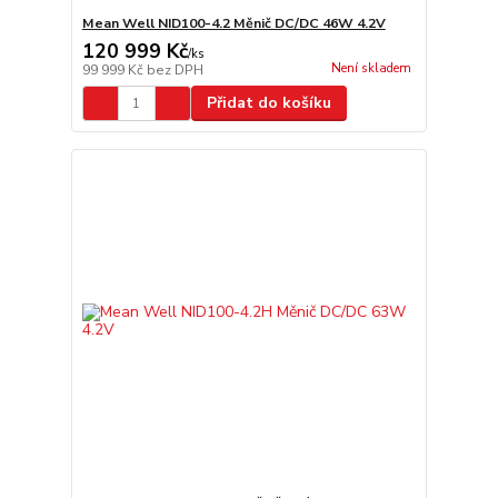
Mean Well NID100-4.2 Měnič DC/DC 46W 4.2V
120 999 Kč
/
ks
Není skladem
99 999 Kč
bez DPH
Přidat do košíku