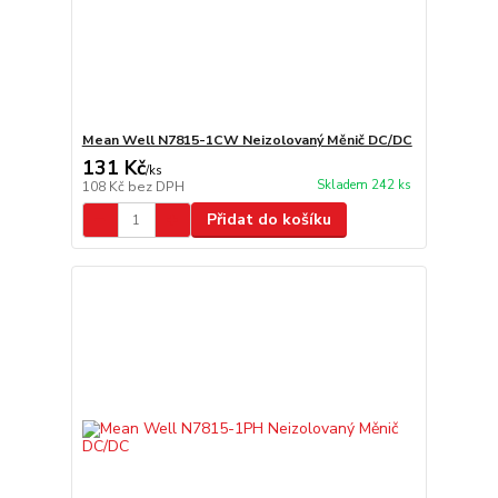
Mean Well N7815-1CW Neizolovaný Měnič DC/DC
131 Kč
/
ks
Skladem 242 ks
108 Kč
bez DPH
Přidat do košíku