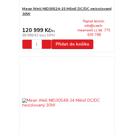
Mean Well NID30S24-15 Měnič DC/DC neizolovaný
30W
Poptat termín:
info@czech-
120 999 Kč
meanwell.cz tel: 775
/
ks
635 788
99 999 Kč
bez DPH
Přidat do košíku