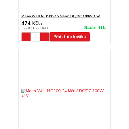
Mean Well NID100-15 Měnič DC/DC 100W 15V
474 Kč
/
ks
Skladem 44 ks
392 Kč
bez DPH
Přidat do košíku