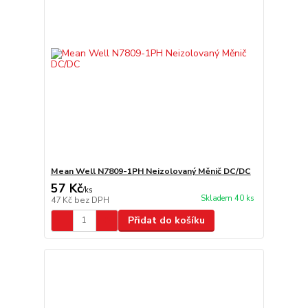
Mean Well N7809-1PH Neizolovaný Měnič DC/DC
57 Kč
/
ks
Skladem 40 ks
47 Kč
bez DPH
Přidat do košíku