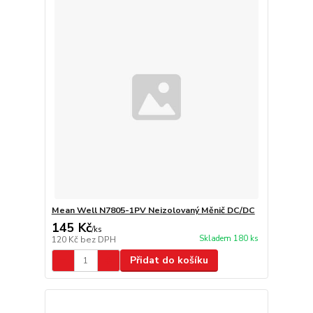
Mean Well N7805-1PV Neizolovaný Měnič DC/DC
145 Kč
/
ks
Skladem 180 ks
120 Kč
bez DPH
Přidat do košíku