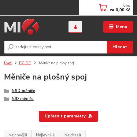
0
ks
za
0,00 Kč
Menu
Hledat
Úvod
DC-DC
Měniče na plošný spoj
Měniče na plošný spoj
NSD měniče
NID měniče
Upřesnit parametry
Nejnovější
Nejlevnější
Nejdražší