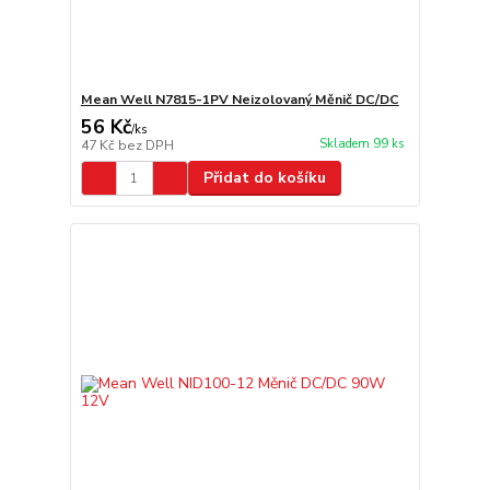
Mean Well N7815-1PV Neizolovaný Měnič DC/DC
56 Kč
/
ks
Skladem 99 ks
47 Kč
bez DPH
Přidat do košíku