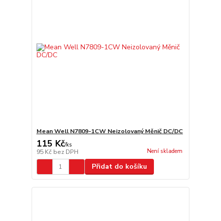
Mean Well N7809-1CW Neizolovaný Měnič DC/DC
115 Kč
/
ks
Není skladem
95 Kč
bez DPH
Přidat do košíku