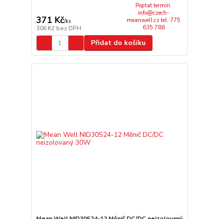
Poptat termín:
info@czech-
371 Kč
meanwell.cz tel: 775
/
ks
635 788
306 Kč
bez DPH
Přidat do košíku
Mean Well NID30S24-12 Měnič DC/DC neizolovaný