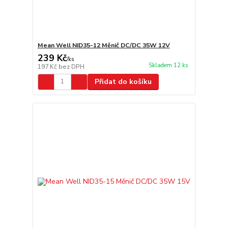
Mean Well NID35-12 Měnič DC/DC 35W 12V
239 Kč
/
ks
Skladem 12 ks
197 Kč
bez DPH
Přidat do košíku