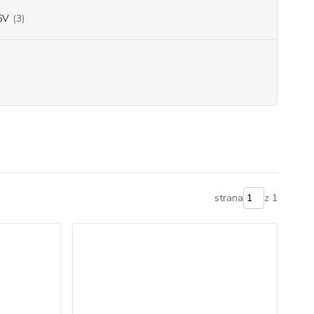
5V
(3)
strana
z 1