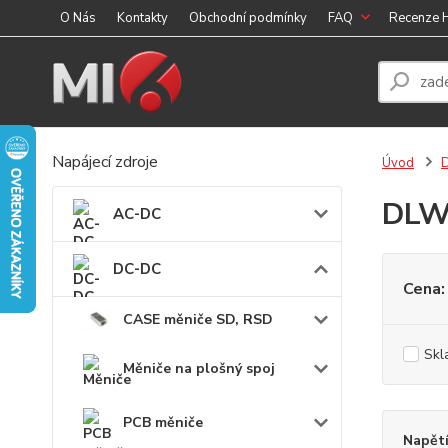
O Nás
Kontakty
Obchodní podmínky
FAQ
Recenze
Napájecí zdroje
Úvod
DLW
AC-DC
DC-DC
Cena:
CASE měniče SD, RSD
Skl
Měniče na plošný spoj
PCB měniče
Napět