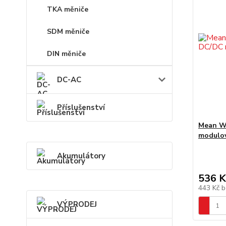
TKA měniče
SDM měniče
DIN měniče
DC-AC
Příslušenství
Mean W
modulo
Akumulátory
536 K
443 Kč
b
VÝPRODEJ