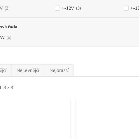
5V
(3)
+-12V
(3)
+-1
ová řada
5W
(9)
jší
Nejlevnější
Nejdražší
1-9 z 9