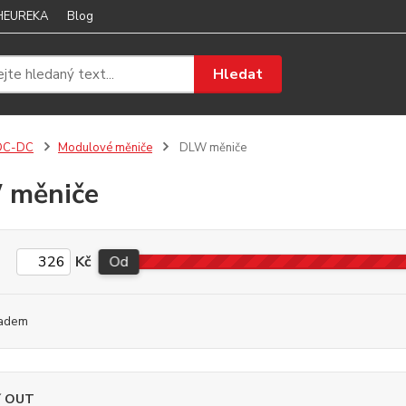
 HEUREKA
Blog
Hledat
DC-DC
Modulové měniče
DLW měniče
 měniče
Kč
Od
adem
í OUT