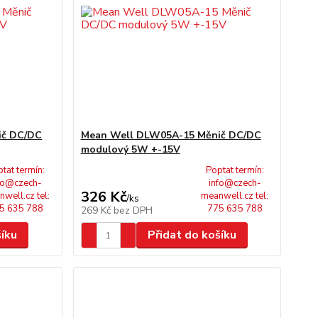
ič DC/DC
Mean Well DLW05A-15 Měnič DC/DC
modulový 5W +-15V
tat termín:
Poptat termín:
fo@czech-
info@czech-
326 Kč
well.cz tel:
meanwell.cz tel:
/
ks
5 635 788
775 635 788
269 Kč
bez DPH
šíku
Přidat do košíku