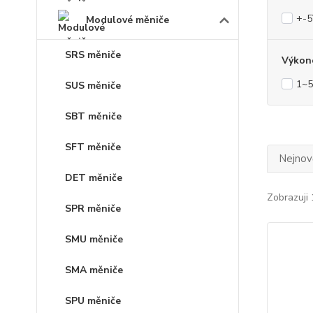
+-
Modulové měniče
SRS měniče
Výkon
1~
SUS měniče
SBT měniče
SFT měniče
Nejnově
DET měniče
Zobrazuji 
SPR měniče
SMU měniče
SMA měniče
SPU měniče