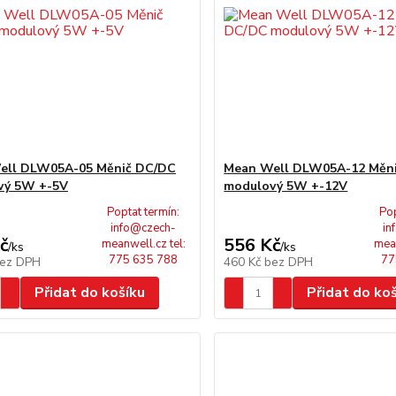
ell DLW05A-05 Měnič DC/DC
Mean Well DLW05A-12 Měn
vý 5W +-5V
modulový 5W +-12V
Poptat termín:
Pop
info@czech-
in
č
556 Kč
meanwell.cz tel:
mean
/
ks
/
ks
775 635 788
77
ez DPH
460 Kč
bez DPH
Přidat do košíku
Přidat do ko