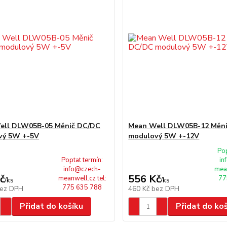
ell DLW05B-05 Měnič DC/DC
Mean Well DLW05B-12 Měn
vý 5W +-5V
modulový 5W +-12V
Pop
Poptat termín:
in
info@czech-
mean
č
556 Kč
meanwell.cz tel:
77
/
ks
/
ks
775 635 788
ez DPH
460 Kč
bez DPH
Přidat do košíku
Přidat do ko