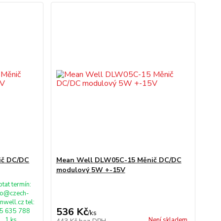
ič DC/DC
Mean Well DLW05C-15 Měnič DC/DC
modulový 5W +-15V
tat termín:
fo@czech-
well.cz tel:
536 Kč
5 635 788
/
ks
1 ks
Není skladem