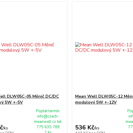
ell DLW05C-05 Měnič DC/DC
Mean Well DLW05C-12 Měn
vý 5W +-5V
modulový 5W +-12V
Poptat termín:
Pop
info@czech-
in
meanwell.cz tel:
mean
č
536 Kč
775 635 788
77
/
ks
/
ks
1 ks