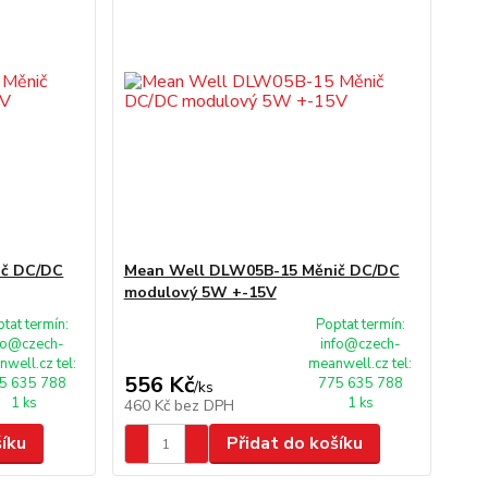
ič DC/DC
Mean Well DLW05B-15 Měnič DC/DC
modulový 5W +-15V
tat termín:
Poptat termín:
fo@czech-
info@czech-
well.cz tel:
meanwell.cz tel:
556 Kč
5 635 788
775 635 788
/
ks
1 ks
1 ks
460 Kč
bez DPH
šíku
Přidat do košíku