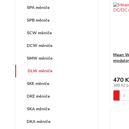
SPA měniče
SPB měniče
SCW měniče
DCW měniče
Mean W
SMW měniče
modulo
DLW měniče
470 K
SKE měniče
388 Kč
b
DKE měniče
SKA měniče
DKA měniče