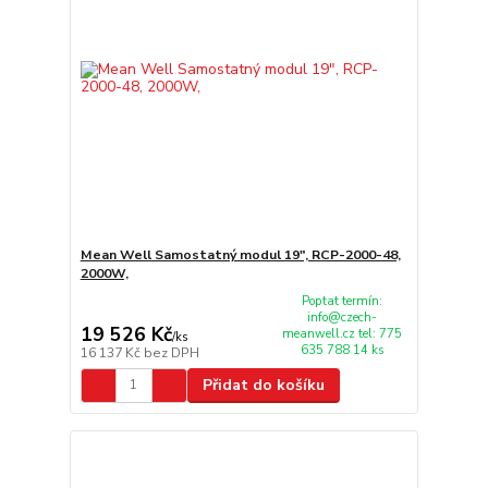
Mean Well Samostatný modul 19", RCP-2000-48,
2000W,
Poptat termín:
info@czech-
19 526 Kč
meanwell.cz tel: 775
/
ks
635 788 14 ks
16 137 Kč
bez DPH
Přidat do košíku