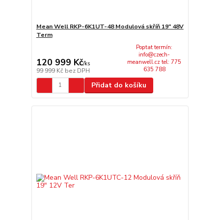
Mean Well RKP-6K1UT-48 Modulová skříň 19" 48V
Term
Poptat termín:
info@czech-
120 999 Kč
meanwell.cz tel: 775
/
ks
635 788
99 999 Kč
bez DPH
Přidat do košíku