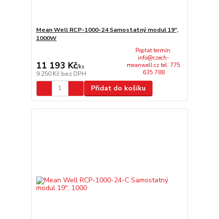
Mean Well RCP-1000-24 Samostatný modul 19",
1000W
Poptat termín:
info@czech-
11 193 Kč
meanwell.cz tel: 775
/
ks
635 788
9 250 Kč
bez DPH
Přidat do košíku