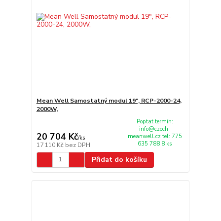
Mean Well Samostatný modul 19", RCP-2000-24,
2000W,
Poptat termín:
info@czech-
20 704 Kč
meanwell.cz tel: 775
/
ks
635 788 8 ks
17 110 Kč
bez DPH
Přidat do košíku