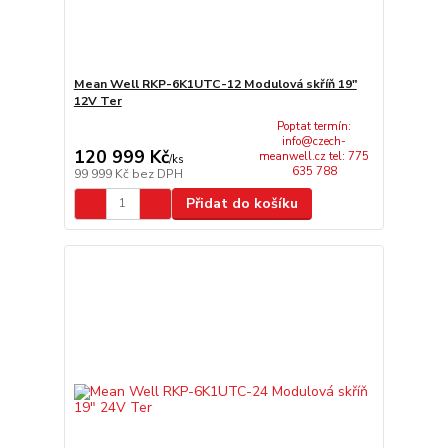
Mean Well RKP-6K1UTC-12 Modulová skříň 19"
12V Ter
Poptat termín:
info@czech-
120 999 Kč
meanwell.cz tel: 775
/
ks
635 788
99 999 Kč
bez DPH
Přidat do košíku