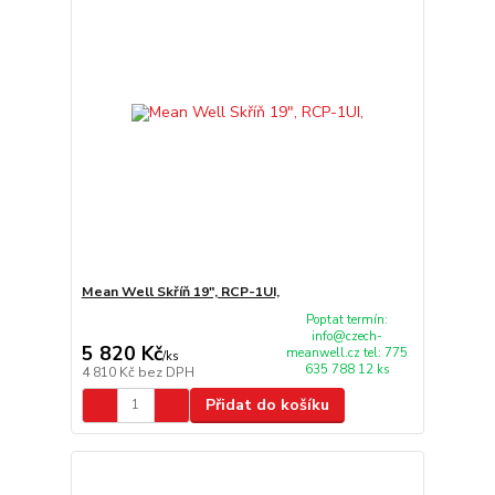
Mean Well Skříň 19", RCP-1UI,
Poptat termín:
info@czech-
5 820 Kč
meanwell.cz tel: 775
/
ks
635 788 12 ks
4 810 Kč
bez DPH
Přidat do košíku