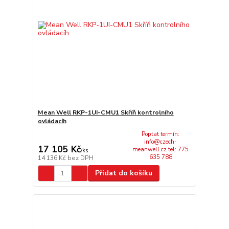
Mean Well RKP-1UI-CMU1 Skříň kontrolního
ovládacíh
Poptat termín:
info@czech-
17 105 Kč
meanwell.cz tel: 775
/
ks
635 788
14 136 Kč
bez DPH
Přidat do košíku