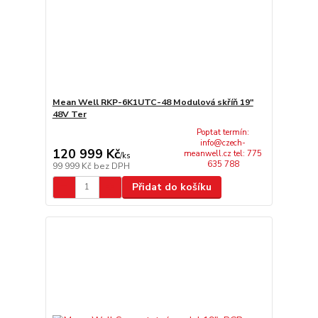
Mean Well RKP-6K1UTC-48 Modulová skříň 19"
48V Ter
Poptat termín:
info@czech-
120 999 Kč
meanwell.cz tel: 775
/
ks
635 788
99 999 Kč
bez DPH
Přidat do košíku