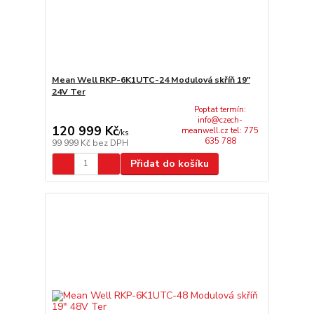
Mean Well RKP-6K1UTC-24 Modulová skříň 19"
24V Ter
Poptat termín:
info@czech-
120 999 Kč
meanwell.cz tel: 775
/
ks
635 788
99 999 Kč
bez DPH
Přidat do košíku