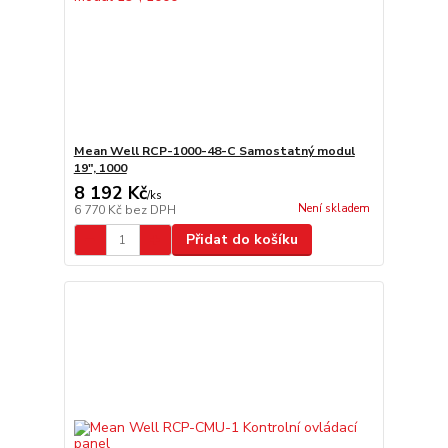
Mean Well RCP-1000-48-C Samostatný modul
19", 1000
8 192 Kč
/
ks
Není skladem
6 770 Kč
bez DPH
Přidat do košíku