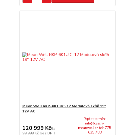
Mean Well RKP-6K1UIC-12 Modulová skříň 19"
12V AC
Poptat termín:
info@czech-
120 999 Kč
meanwell.cz tel: 775
/
ks
635 788
99 999 Kč
bez DPH