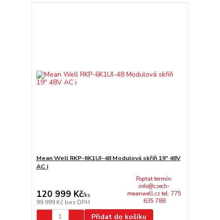
Mean Well RKP-6K1UI-48 Modulová skříň 19" 48V
AC i
Poptat termín:
info@czech-
120 999 Kč
meanwell.cz tel: 775
/
ks
635 788
99 999 Kč
bez DPH
Přidat do košíku