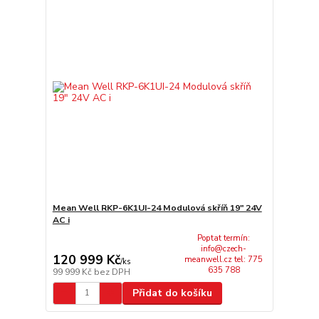
Mean Well RKP-6K1UI-24 Modulová skříň 19" 24V
AC i
Poptat termín:
info@czech-
120 999 Kč
meanwell.cz tel: 775
/
ks
635 788
99 999 Kč
bez DPH
Přidat do košíku