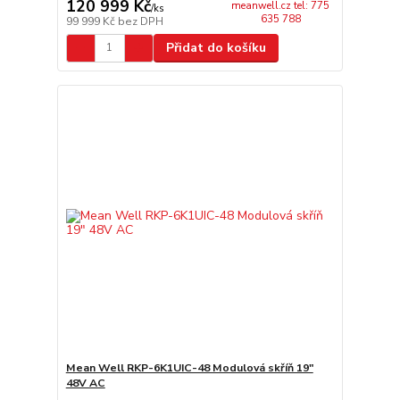
120 999 Kč
meanwell.cz tel: 775
/
ks
635 788
99 999 Kč
bez DPH
Přidat do košíku
Mean Well RKP-6K1UIC-48 Modulová skříň 19"
48V AC