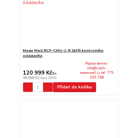
Mean Well RCP-CMU-1-R Skříň kontrolního
ovládacího
Poptat termín:
info@czech-
120 999 Kč
meanwell.cz tel: 775
/
ks
635 788
99 999 Kč
bez DPH
Přidat do košíku