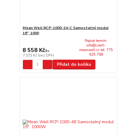
Mean Well RCP-1000-24-C Samostatný modul
19", 1000
Poptat termín:
info@czech-
8 558 Kč
meanwell.cz tel: 775
/
ks
635 788
7 073 Kč
bez DPH
Přidat do košíku