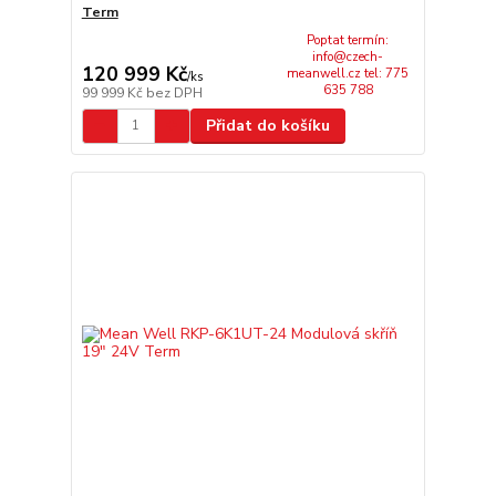
Term
Poptat termín:
info@czech-
120 999 Kč
meanwell.cz tel: 775
/
ks
635 788
99 999 Kč
bez DPH
Přidat do košíku