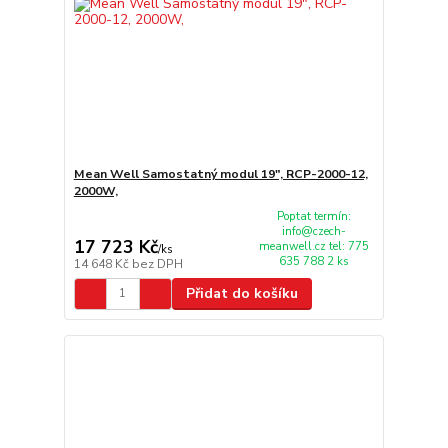
Mean Well Samostatný modul 19", RCP-2000-12,
2000W,
Poptat termín:
info@czech-
17 723 Kč
meanwell.cz tel: 775
/
ks
635 788 2 ks
14 648 Kč
bez DPH
Přidat do košíku