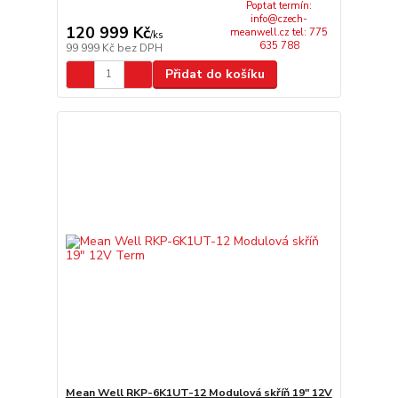
Poptat termín:
info@czech-
120 999 Kč
meanwell.cz tel: 775
/
ks
635 788
99 999 Kč
bez DPH
Přidat do košíku
Mean Well RKP-6K1UT-12 Modulová skříň 19" 12V