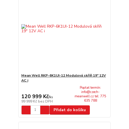
Mean Well RKP-6K1UI-12 Modulová skříň 19" 12V
AC i
Poptat termín:
info@czech-
120 999 Kč
meanwell.cz tel: 775
/
ks
635 788
99 999 Kč
bez DPH
Přidat do košíku