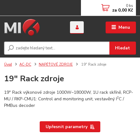
0
ks
za
0,00 Kč
Menu
Hledat
Úvod
AC-DC
NAPĚŤOVÉ ZDROJE
19" Rack zdroje
19" Rack zdroje
19" Rack výkonové zdroje 1000W~18000W, 1U rack skříně, RCP-
2
MU / RKP-CMU1: Control and monitoring unit, vestavěný I
C /
PMBus decoder
Upřesnit parametry