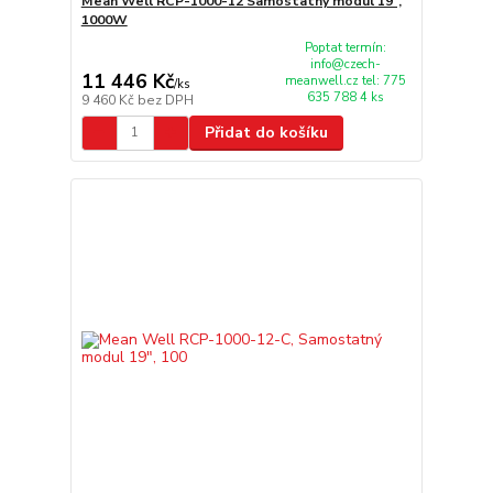
Mean Well RCP-1000-12 Samostatný modul 19",
1000W
Poptat termín:
info@czech-
11 446 Kč
meanwell.cz tel: 775
/
ks
635 788 4 ks
9 460 Kč
bez DPH
Přidat do košíku