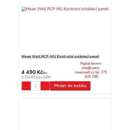
Mean Well RCP-MU Kontrolní ovládací panel
Poptat termín:
info@czech-
4 490 Kč
meanwell.cz tel: 775
/
ks
635 788
3 710 Kč
bez DPH
Přidat do košíku