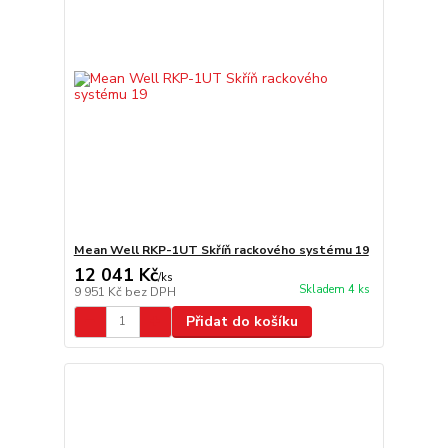
Mean Well RKP-1UT Skříň rackového systému 19
12 041 Kč
/
ks
Skladem 4 ks
9 951 Kč
bez DPH
Přidat do košíku