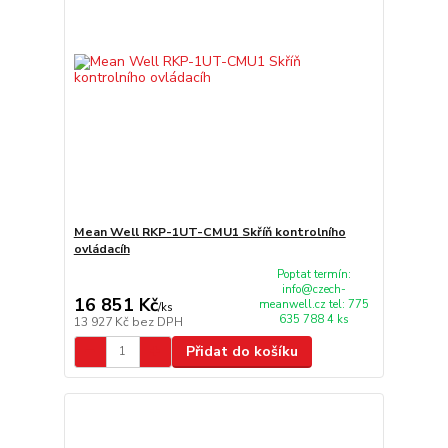
Mean Well RKP-1UT-CMU1 Skříň kontrolního
ovládacíh
Poptat termín:
info@czech-
16 851 Kč
meanwell.cz tel: 775
/
ks
635 788 4 ks
13 927 Kč
bez DPH
Přidat do košíku