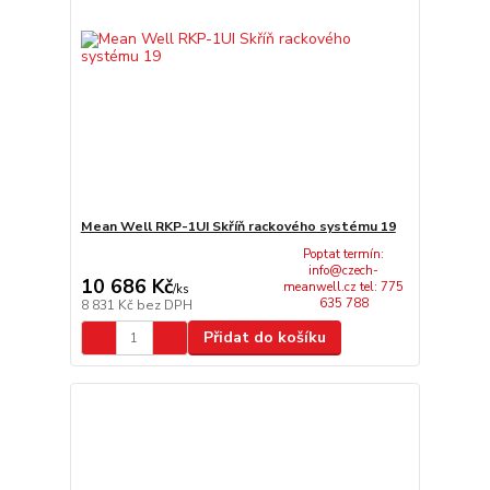
Mean Well RKP-1UI Skříň rackového systému 19
Poptat termín:
info@czech-
10 686 Kč
meanwell.cz tel: 775
/
ks
635 788
8 831 Kč
bez DPH
Přidat do košíku