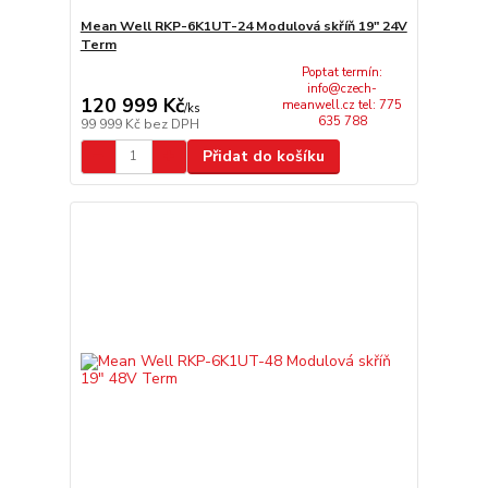
Mean Well RKP-6K1UT-24 Modulová skříň 19" 24V
Term
Poptat termín:
info@czech-
120 999 Kč
meanwell.cz tel: 775
/
ks
635 788
99 999 Kč
bez DPH
Přidat do košíku