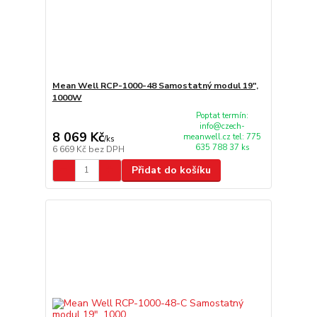
Mean Well RCP-1000-48 Samostatný modul 19",
1000W
Poptat termín:
info@czech-
8 069 Kč
meanwell.cz tel: 775
/
ks
635 788 37 ks
6 669 Kč
bez DPH
Přidat do košíku