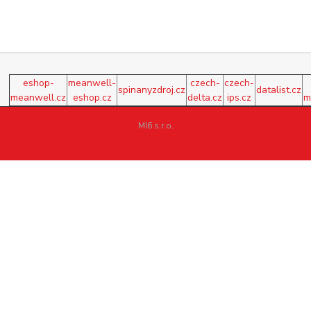
eshop-
meanwell-
czech-
czech-
spinanyzdroj.cz
datalist.cz
meanwell.cz
eshop.cz
delta.cz
ips.cz
m
MI6 s.r.o.