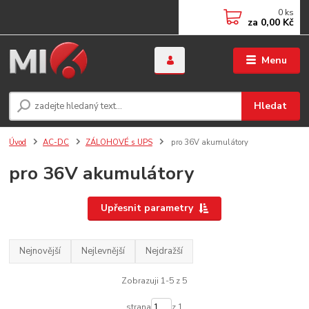
0
ks
za
0,00 Kč
Menu
Hledat
Úvod
AC-DC
ZÁLOHOVÉ s UPS
pro 36V akumulátory
pro 36V akumulátory
Upřesnit parametry
Nejnovější
Nejlevnější
Nejdražší
Zobrazuji 1-5 z 5
strana
z 1