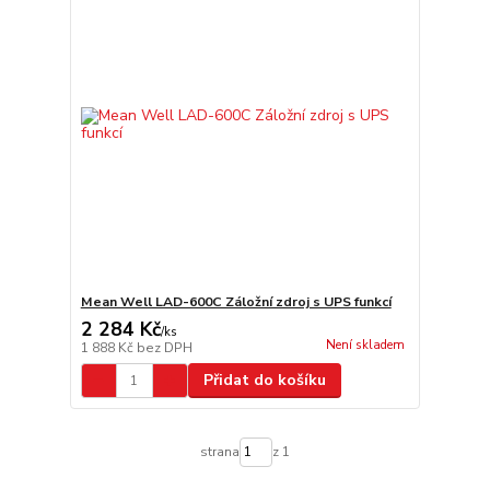
Mean Well LAD-600C Záložní zdroj s UPS funkcí
2 284 Kč
/
ks
Není skladem
1 888 Kč
bez DPH
Přidat do košíku
strana
z 1