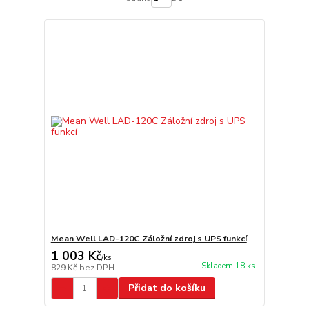
Mean Well LAD-120C Záložní zdroj s UPS funkcí
1 003 Kč
/
ks
Skladem 18 ks
829 Kč
bez DPH
Přidat do košíku