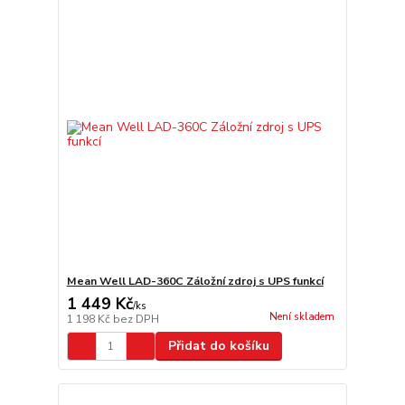
Mean Well LAD-360C Záložní zdroj s UPS funkcí
1 449 Kč
/
ks
Není skladem
1 198 Kč
bez DPH
Přidat do košíku