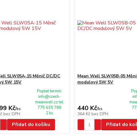
ell SLW05A-15 Měnič DC/DC
Mean Well SLW05B-05 Měni
vý 5W 15V
modulový 5W 5V
Poptat termín:
Pop
info@czech-
in
meanwell.cz tel:
mean
99 Kč
440 Kč
775 635 788
77
/
ks
/
ks
2 ks
Kč
bez DPH
364 Kč
bez DPH
Přidat do košíku
Přidat do ko