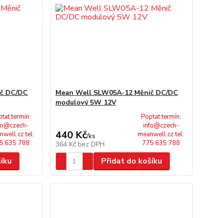
ič DC/DC
Mean Well SLW05A-12 Měnič DC/DC
modulový 5W 12V
tat termín:
Poptat termín:
fo@czech-
info@czech-
440 Kč
well.cz tel:
meanwell.cz tel:
/
ks
5 635 788
775 635 788
364 Kč
bez DPH
šíku
Přidat do košíku