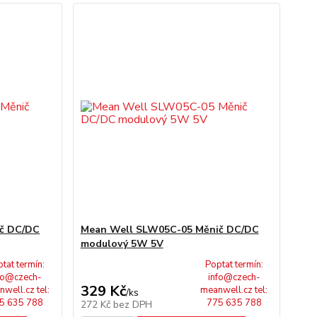
č DC/DC
Mean Well SLW05C-05 Měnič DC/DC
modulový 5W 5V
tat termín:
Poptat termín:
fo@czech-
info@czech-
329 Kč
well.cz tel:
meanwell.cz tel:
/
ks
5 635 788
775 635 788
272 Kč
bez DPH