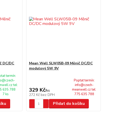
č DC/DC
Mean Well SLW05B-09 Měnič DC/DC
modulový 5W 9V
tat termín:
fo@czech-
Poptat termín:
well.cz tel:
info@czech-
329 Kč
5 635 788
meanwell.cz tel:
/
ks
7 ks
775 635 788
272 Kč
bez DPH
šíku
Přidat do košíku