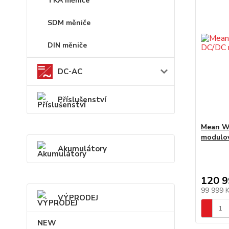
TKA měniče
SDM měniče
DIN měniče
DC-AC
Příslušenství
Mean W
modulo
Akumulátory
120 9
99 999 
VÝPRODEJ
NEW