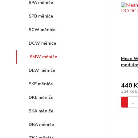
SPA měniče
SPB měniče
SCW měniče
DCW měniče
SMW měniče
Mean W
modulo
DLW měniče
SKE měniče
440 K
364 Kč
b
DKE měniče
SKA měniče
DKA měniče