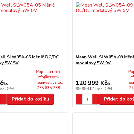
ell SLW05A-05 Měnič DC/DC
Mean Well SLW05A-09 Měn
vý 5W 5V
modulový 5W 9V
Poptat termín:
Pop
info@czech-
in
č
120 999 Kč
meanwell.cz tel:
mean
/
ks
/
ks
775 635 788
77
ez DPH
99 999 Kč
bez DPH
Přidat do košíku
Přidat do ko