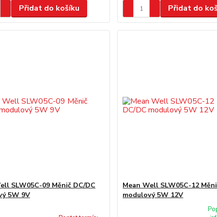
Přidat do košíku
Přidat do ko
ell SLW05C-09 Měnič DC/DC
Mean Well SLW05C-12 Měn
vý 5W 9V
modulový 5W 12V
Pop