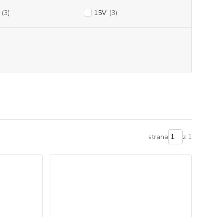
(3)
15V
(3)
strana
z 1