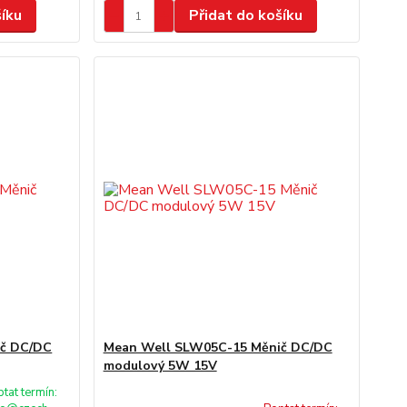
šíku
Přidat do košíku
ič DC/DC
Mean Well SLW05C-15 Měnič DC/DC
modulový 5W 15V
tat termín: