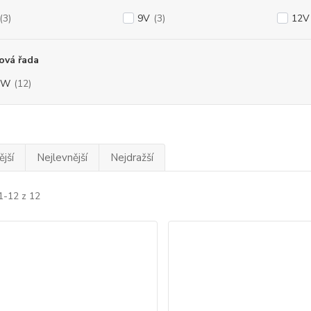
(3)
9V
(3)
12V
ová řada
5W
(12)
jší
Nejlevnější
Nejdražší
1-12 z 12