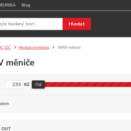
 HEUREKA
Blog
Hledat
DC-DC
Modulové měniče
SMW měniče
 měniče
Kč
Od
adem
í OUT