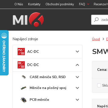
O Nás
Kontakty
Obchodní podmínky
FAQ
Recenze
Napájecí zdroje
Úvod
SMW
AC-DC
DC-DC
Cena:
CASE měniče SD, RSD
Skl
Měniče na plošný spoj
PCB měniče
Napět