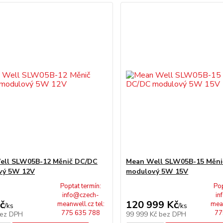
ell SLW05B-12 Měnič DC/DC
Mean Well SLW05B-15 Měni
vý 5W 12V
modulový 5W 15V
Poptat termín:
Pop
info@czech-
in
č
120 999 Kč
meanwell.cz tel:
mean
/
ks
/
ks
775 635 788
77
ez DPH
99 999 Kč
bez DPH