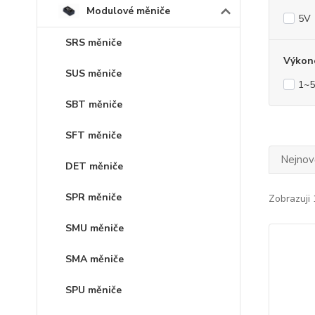
Modulové měniče
5V
SRS měniče
Výkon
SUS měniče
1~
SBT měniče
SFT měniče
Nejnově
DET měniče
SPR měniče
Zobrazuji 
SMU měniče
SMA měniče
SPU měniče