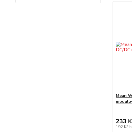
Mean W
modulo
233 K
192 Kč
b