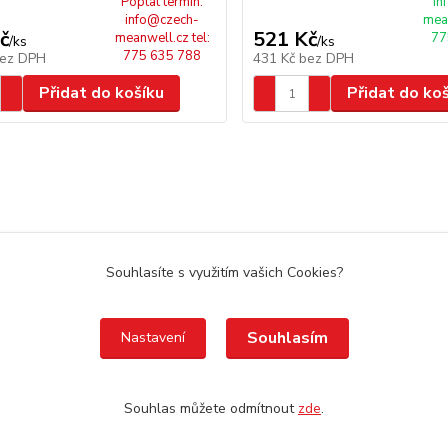
Poptat termín:
in
info@czech-
mean
č
521 Kč
meanwell.cz tel:
77
/
ks
/
ks
775 635 788
ez DPH
431 Kč
bez DPH
Přidat do košíku
Přidat do ko
Souhlasíte s využitím vašich Cookies?
Souhlasím
Nastavení
spinanyzdroj.cz
czech-delta.cz
czech-ips.cz
Souhlas můžete odmítnout
zde
.