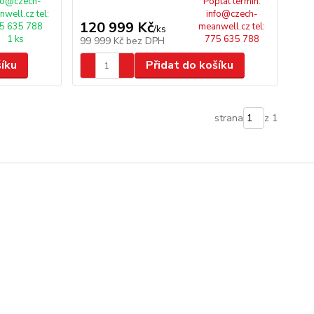
fo@czech-
Poptat termín:
well.cz tel:
info@czech-
120 999 Kč
5 635 788
meanwell.cz tel:
/
ks
1 ks
775 635 788
99 999 Kč
bez DPH
šíku
Přidat do košíku
strana
z 1
datalist.cz
czech-meanwell.cz