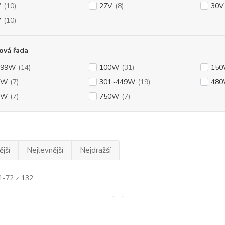
V
(10)
27V
(8)
30V
V
(10)
ová řada
~99W
(14)
100W
(31)
15
0W
(7)
301~449W
(19)
48
0W
(7)
750W
(7)
jší
Nejlevnější
Nejdražší
1-72 z 132