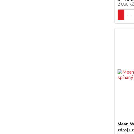
2 880 K
Mean We
zdroj u