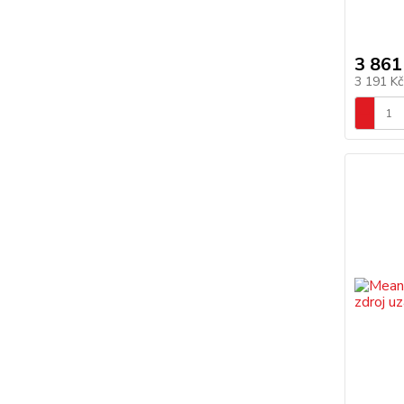
3 861
3 191 K