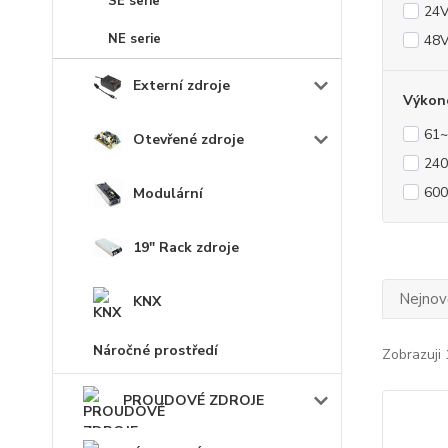
SE serie
24
NE serie
48
Externí zdroje
Výkon
61
Otevřené zdroje
24
60
Modulární
19" Rack zdroje
Nejnově
KNX
Náročné prostředí
Zobrazuji 
PROUDOVÉ ZDROJE