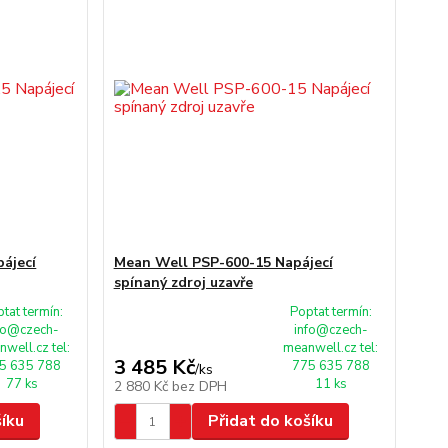
ájecí
Mean Well PSP-600-15 Napájecí
spínaný zdroj uzavře
tat termín:
Poptat termín:
fo@czech-
info@czech-
well.cz tel:
meanwell.cz tel:
3 485 Kč
5 635 788
775 635 788
/
ks
77 ks
11 ks
2 880 Kč
bez DPH
šíku
Přidat do košíku