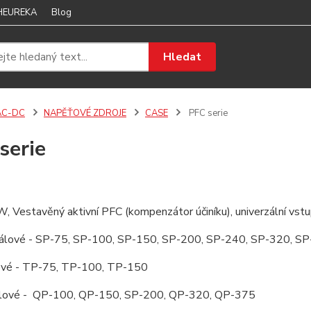
 HEUREKA
Blog
Hledat
AC-DC
NAPĚŤOVÉ ZDROJE
CASE
PFC serie
serie
Vestavěný aktivní PFC (kompenzátor účiníku), univerzální vstu
álové - SP-75, SP-100, SP-150, SP-200, SP-240, SP-320, S
ové - TP-75, TP-100, TP-150
lové - QP-100, QP-150, SP-200, QP-320, QP-375