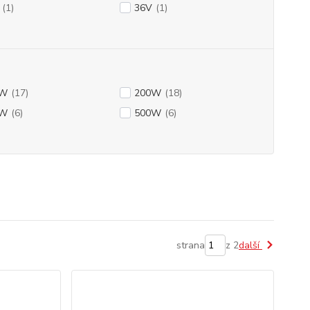
(1)
36V
(1)
0W
(17)
200W
(18)
0W
(6)
500W
(6)
strana
z 2
další