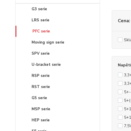
G3 serie
LRS serie
Cena:
PFC serie
Skl
Moving sign serie
SPV serie
U-bracket serie
Napět
3,3
RSP serie
3,3
RST serie
5+
G5 serie
5+(
5+
MSP serie
5+
HEP serie
7,5