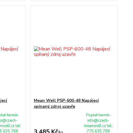
jecí
Mean Well PSP-600-48 Napájecí
spínaný zdroj uzavře
tat termín:
Poptat termín:
fo@czech-
info@czech-
well.cz tel:
meanwell.cz tel:
3 485 Kč
5 635 788
775 635 788
/
ks