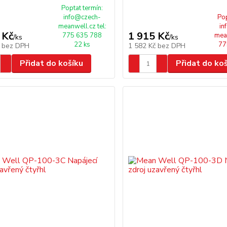
Poptat termín:
info@czech-
Pop
meanwell.cz tel:
in
 Kč
1 915 Kč
775 635 788
mean
/
ks
/
ks
22 ks
77
č
bez DPH
1 582 Kč
bez DPH
Přidat do košíku
Přidat do ko