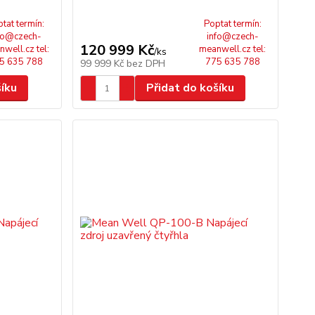
tat termín:
Poptat termín:
fo@czech-
info@czech-
120 999 Kč
well.cz tel:
meanwell.cz tel:
/
ks
5 635 788
775 635 788
99 999 Kč
bez DPH
šíku
Přidat do košíku