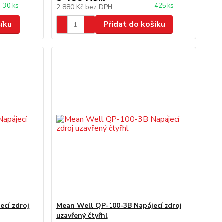
30 ks
425 ks
2 880 Kč
bez DPH
šíku
Přidat do košíku
cí zdroj
Mean Well QP-100-3B Napájecí zdroj
uzavřený čtyřhl