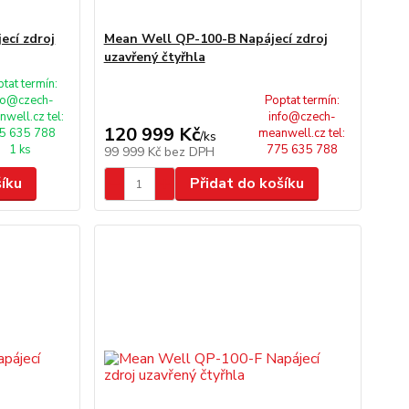
ecí zdroj
Mean Well QP-100-B Napájecí zdroj
uzavřený čtyřhla
tat termín:
fo@czech-
Poptat termín:
well.cz tel:
info@czech-
120 999 Kč
5 635 788
meanwell.cz tel:
/
ks
1 ks
775 635 788
99 999 Kč
bez DPH
šíku
Přidat do košíku