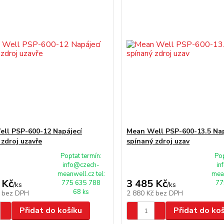
ll PSP-600-12 Napájecí
Mean Well PSP-600-13.5 Nap
 zdroj uzavře
spínaný zdroj uzav
Poptat termín:
Pop
info@czech-
in
meanwell.cz tel:
mean
 Kč
3 485 Kč
775 635 788
77
/
ks
/
ks
68 ks
č
bez DPH
2 880 Kč
bez DPH
Přidat do košíku
Přidat do ko