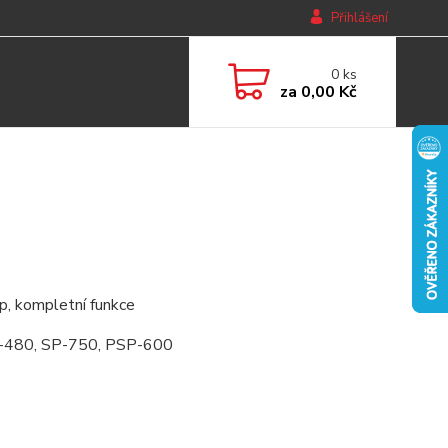
Přihlášení
0
ks
za
0,00 Kč
p, kompletní funkce
P-480, SP-750, PSP-600