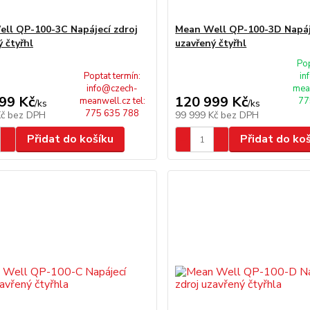
ll QP-100-3C Napájecí zdroj
Mean Well QP-100-3D Napáj
 čtyřhl
uzavřený čtyřhl
Pop
Poptat termín:
in
info@czech-
mean
99 Kč
120 999 Kč
meanwell.cz tel:
77
/
ks
/
ks
775 635 788
Kč
bez DPH
99 999 Kč
bez DPH
Přidat do košíku
Přidat do ko