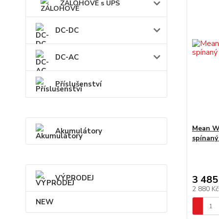
ZÁLOHOVÉ s UPS
DC-DC
DC-AC
Příslušenství
Mean We
Akumulátory
spínaný
VÝPRODEJ
3 485
2 880 K
NEW