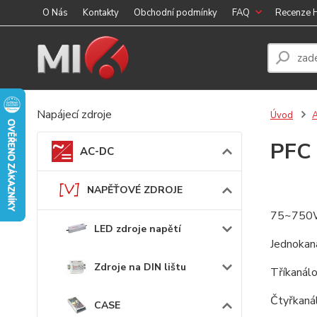
O Nás
Kontakty
Obchodní podmínky
FAQ
Recenze
Napájecí zdroje
Úvod
PFC 
AC-DC
NAPĚŤOVÉ ZDROJE
75~750W, 
LED zdroje napětí
Jednokan
Zdroje na DIN lištu
Tříkanál
Čtyřkaná
CASE