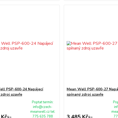
ll PSP-600-24 Napájecí
Mean Well PSP-600-27 Napá
 zdroj uzavře
spínaný zdroj uzavře
Poptat termín:
Pop
info@czech-
in
meanwell.cz tel:
mean
 Kč
3 485 Kč
775 635 788
77
/
ks
/
ks