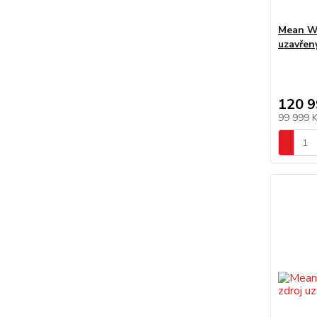
Mean We
uzavřený
120 9
99 999 