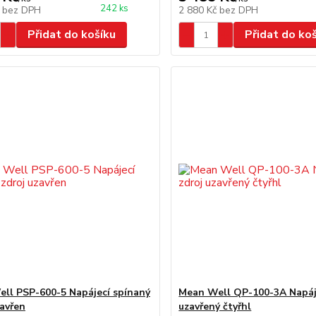
242 ks
č
bez DPH
2 880 Kč
bez DPH
Přidat do košíku
Přidat do ko
ll PSP-600-5 Napájecí spínaný
Mean Well QP-100-3A Napáje
zavřen
uzavřený čtyřhl