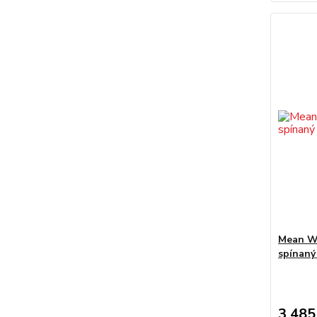
Mean We
spínaný
3 485