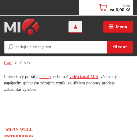
0
ks
za
0,00 Kč
Menu
Hledat
Úvod
O Nás
Internetový portál a
e-shop
, nebo náš
video kanál MI6
, věnovaný
napájecím spínaným zdrojům vznikl za účelem podpory prodeje
zákazníků výrobce
MEAN WELL
ENTERPRISES