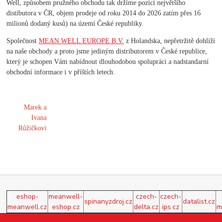
Well, způsobem pružného obchodu tak držíme pozici největšího
distibutora v ČR, objem prodeje od roku 2014 do 2026 zatím přes 16
milionů dodaný kusů) na území České republiky.
Společnost
MEAN WELL EUROPE B.V.
z Holandska, nepřetržitě dohlíží
na naše obchody a proto jsme jediným distributorem v České republice,
který je schopen Vám nabídnout dlouhodobou spolupráci a nadstandarní
obchodní informace i v příštích letech.
Marek a
Ivana
Růžičkovi
eshop-
meanwell-
czech-
czech-
spinanyzdroj.cz
datalist.cz
meanwell.cz
eshop.cz
delta.cz
ips.cz
m