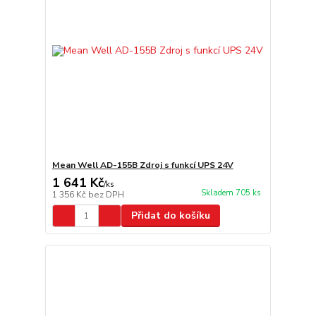
Mean Well AD-155B Zdroj s funkcí UPS 24V
1 641 Kč
/
ks
Skladem 705 ks
1 356 Kč
bez DPH
Přidat do košíku