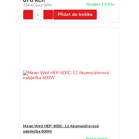
878 Kč
/
ks
Skladem 1328 ks
726 Kč
bez DPH
Přidat do košíku
Mean Well HEP-600C-12 Akumulátorová
nabíječka 600W
Poptat termín: