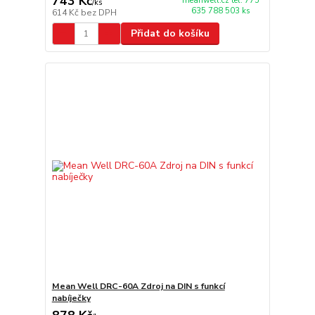
743 Kč
meanwell.cz tel: 775
/
ks
635 788 503 ks
614 Kč
bez DPH
Přidat do košíku
Mean Well DRC-60A Zdroj na DIN s funkcí
nabíječky