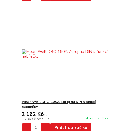
Mean Well DRC-180A Zdroj na DIN s funkcí
nabíječky
2 162 Kč
/
ks
Skladem 218 ks
1 786 Kč
bez DPH
Přidat do košíku