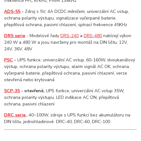
frekvence PFC 67KHz, PWM 134KHz
ADS-55
-
Zdroj s 5V, 4A DCDC měničem, univerzální AC vstup,
ochrana polarity výstupu, signalizace vyčerpané baterie,
přepěťová ochrana, pasivní chlazení, spínací frekvence 45KHz
DRS serie
- Modelové řady
DRS-240
a
DRS-480
nabízejí výkon
240 W a 480 W a jsou navrženy pro montáž na DIN lištu, 12V,
24V, 36V, 48V
PSC
-
UPS funkce, univerzální AC vstup, 60-160W, dvoukanálový
výstup, ochrana polarity výstupu, alarm signál AC OK, ochrana
vyčerpané baterie, přepěťová ochrana, pasivní chlazení, verze
otevřená nebo krytovaná
SCP-35
- otevřené,
UPS funkce, univerzální AC vstup 35W,
ochrana polarity výstupu, LED indikace AC ON, přepěťová
ochrana, pasivní chlazení
DRC serie
.
..40~100W, zdroje s UPS funkcí bez akumulátoru na
DIN lištu, jednohladinové. DRC-40, DRC-60, DRC-100