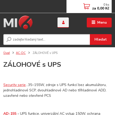
0
ks
za
0,00 Kč
Menu
Hledat
Úvod
AC-DC
ZÁLOHOVÉ s UPS
ZÁLOHOVÉ s UPS
Security serie
...35~155W, zdroje s UPS funkcí bez akumulátoru,
jednohladinové SCP, dvouhladinové AD nebo tříhladinové ADD,
uzavřené nebo otevřené PCS
AD-155
-
UPS funkce, univerzální AC vstup 150W, ochrana