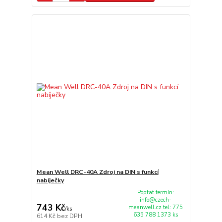
Mean Well DRC-40A Zdroj na DIN s funkcí
nabíječky
Poptat termín:
info@czech-
743 Kč
meanwell.cz tel: 775
/
ks
635 788 1373 ks
614 Kč
bez DPH