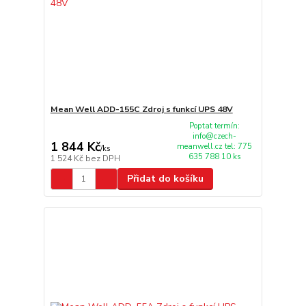
Mean Well ADD-155C Zdroj s funkcí UPS 48V
Poptat termín:
info@czech-
1 844 Kč
meanwell.cz tel: 775
/
ks
635 788 10 ks
1 524 Kč
bez DPH
Přidat do košíku