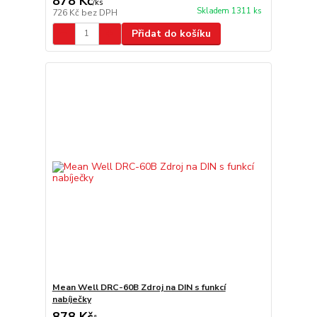
878 Kč
/
ks
Skladem 1311 ks
726 Kč
bez DPH
Přidat do košíku
Mean Well DRC-60B Zdroj na DIN s funkcí
nabíječky