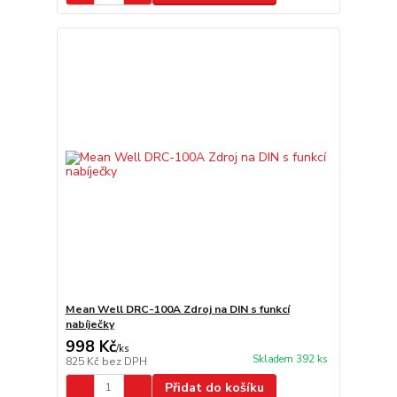
Mean Well DRC-100A Zdroj na DIN s funkcí
nabíječky
998 Kč
/
ks
Skladem 392 ks
825 Kč
bez DPH
Přidat do košíku