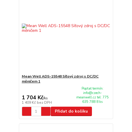
Mean Well ADS-15548 Síťový zdroj s DC/DC
měničem 1
Poptat termín:
info@czech-
1 704 Kč
meanwell.cz tel: 775
/
ks
635 788 8 ks
1 409 Kč
bez DPH
Přidat do košíku