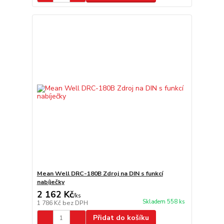
Mean Well DRC-180B Zdroj na DIN s funkcí
nabíječky
2 162 Kč
/
ks
Skladem 558 ks
1 786 Kč
bez DPH
Přidat do košíku