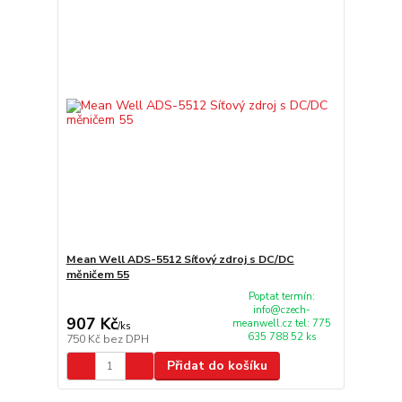
Mean Well ADS-5512 Síťový zdroj s DC/DC
měničem 55
Poptat termín:
info@czech-
907 Kč
meanwell.cz tel: 775
/
ks
635 788 52 ks
750 Kč
bez DPH
Přidat do košíku