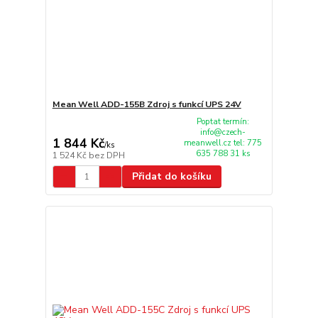
Mean Well ADD-155B Zdroj s funkcí UPS 24V
Poptat termín:
info@czech-
1 844 Kč
meanwell.cz tel: 775
/
ks
635 788 31 ks
1 524 Kč
bez DPH
Přidat do košíku