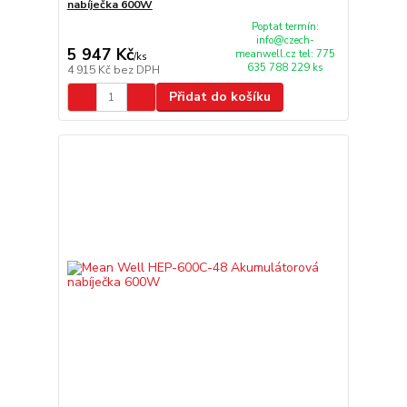
nabíječka 600W
Poptat termín:
info@czech-
5 947 Kč
meanwell.cz tel: 775
/
ks
635 788 229 ks
4 915 Kč
bez DPH
Přidat do košíku