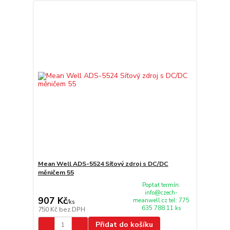
Mean Well ADS-5524 Síťový zdroj s DC/DC
měničem 55
Poptat termín:
info@czech-
907 Kč
meanwell.cz tel: 775
/
ks
635 788 11 ks
750 Kč
bez DPH
Přidat do košíku