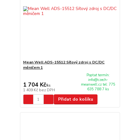
Mean Well ADS-15512 Síťový zdroj s DC/DC
měničem 1
Poptat termín:
info@czech-
1 704 Kč
meanwell.cz tel: 775
/
ks
635 788 7 ks
1 409 Kč
bez DPH
Přidat do košíku