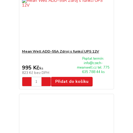
Mean Well ADD-55A Zdroj s funkcí UPS 12V
Poptat termín:
info@czech-
995 Kč
meanwell.cz tel: 775
/
ks
635 788 44 ks
823 Kč
bez DPH
Přidat do košíku