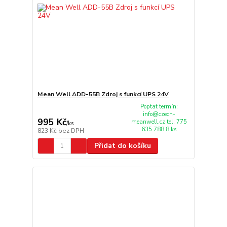
Mean Well ADD-55B Zdroj s funkcí UPS 24V
Poptat termín:
info@czech-
995 Kč
meanwell.cz tel: 775
/
ks
635 788 8 ks
823 Kč
bez DPH
Přidat do košíku