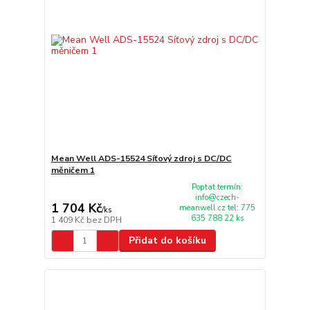
Mean Well ADS-15524 Síťový zdroj s DC/DC
měničem 1
Poptat termín:
info@czech-
1 704 Kč
meanwell.cz tel: 775
/
ks
635 788 22 ks
1 409 Kč
bez DPH
Přidat do košíku