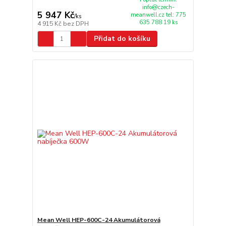
info@czech-
5 947 Kč
meanwell.cz tel: 775
/
ks
635 788 19 ks
4 915 Kč
bez DPH
Přidat do košíku
Mean Well HEP-600C-24 Akumulátorová