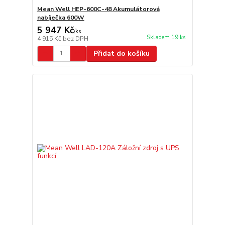
Mean Well HEP-600C-48 Akumulátorová
nabíječka 600W
5 947 Kč
/
ks
Skladem 19 ks
4 915 Kč
bez DPH
Přidat do košíku