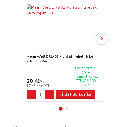
Mean Well DRL-02 Montážní úhelník ke
Bezúdržbový
zdrojům Well
VRLA - AGM 
Poptat termín:
info@czech-
meanwell.cz tel:
20 Kč
243 Kč
775 635 788
/
ks
/
ks
382 ks
17 Kč
bez DPH
201 Kč
bez 
Přidat do košíku