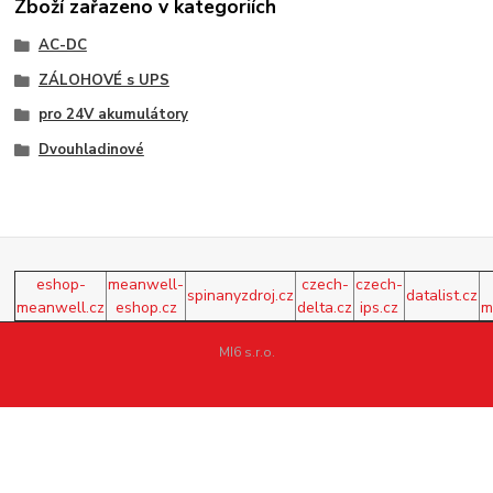
Zboží zařazeno v kategoriích
AC-DC
ZÁLOHOVÉ s UPS
pro 24V akumulátory
Dvouhladinové
eshop-
meanwell-
czech-
czech-
spinanyzdroj.cz
datalist.cz
meanwell.cz
eshop.cz
delta.cz
ips.cz
m
MI6 s.r.o.