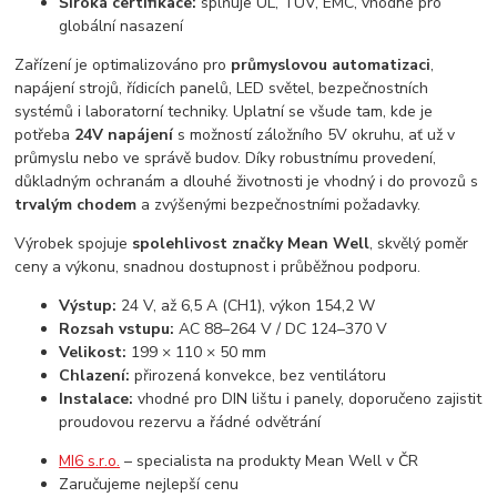
Široká certifikace:
splňuje UL, TUV, EMC, vhodné pro
globální nasazení
Zařízení je optimalizováno pro
průmyslovou automatizaci
,
napájení strojů, řídicích panelů, LED světel, bezpečnostních
systémů i laboratorní techniky. Uplatní se všude tam, kde je
potřeba
24V napájení
s možností záložního 5V okruhu, ať už v
průmyslu nebo ve správě budov. Díky robustnímu provedení,
důkladným ochranám a dlouhé životnosti je vhodný i do provozů s
trvalým chodem
a zvýšenými bezpečnostními požadavky.
Výrobek spojuje
spolehlivost značky Mean Well
, skvělý poměr
ceny a výkonu, snadnou dostupnost i průběžnou podporu.
Výstup:
24 V, až 6,5 A (CH1), výkon 154,2 W
Rozsah vstupu:
AC 88–264 V / DC 124–370 V
Velikost:
199 × 110 × 50 mm
Chlazení:
přirozená konvekce, bez ventilátoru
Instalace:
vhodné pro DIN lištu i panely, doporučeno zajistit
proudovou rezervu a řádné odvětrání
MI6 s.r.o.
– specialista na produkty Mean Well v ČR
Zaručujeme nejlepší cenu