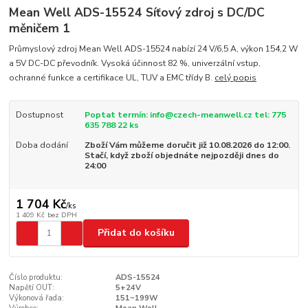
Mean Well ADS-15524 Síťový zdroj s DC/DC
měničem 1
Průmyslový zdroj Mean Well ADS-15524 nabízí 24 V/6,5 A, výkon 154,2 W
a 5V DC-DC převodník. Vysoká účinnost 82 %, univerzální vstup,
ochranné funkce a certifikace UL, TUV a EMC třídy B.
celý popis
Dostupnost
Poptat termín: info@czech-meanwell.cz tel: 775
635 788 22 ks
Doba dodání
Zboží Vám můžeme doručit již 10.08.2026 do 12:00.
Stačí, když zboží objednáte nejpozději dnes do
24:00
1 704 Kč
/
ks
1 409 Kč
bez DPH
Přidat do košíku
Číslo produktu:
ADS-15524
Napětí OUT:
5+24V
Výkonová řada:
151~199W