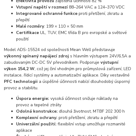
Efektivita provozu
zajištěná účinností 82 %
Vstupní napětí v rozmezí
88–264 VAC a 124–370 VDC
Integrované ochranné funkce
proti přetížení, zkratu a
přepětí
Malé rozměry
: 199 × 110 × 50 mm
Certifikace
UL, TUV, EMC třída B pro evropské a světové
použití
Model ADS-15524 od společnosti Mean Well představuje
výkonný spínaný napájecí zdroj
s hlavním výstupem 24V/6,5A a
zabudovaným DC-DC 5V převodníkem. Podporuje
výstupní
výkon 154,2 W
, což jej činí vhodným pro průmyslová zařízení, LED
instalace, řídicí systémy a automatizační aplikace. Díky vestavěné
PFC technologii
a úspěšné účinnosti nabízí dlouhodobý úsporný
provoz a stabilitu.
Úspora energie:
vysoká účinnost snižuje náklady na
provoz a tepelné ztráty
Odolná konstrukce:
dlouhá životnost, MTBF 202 300 h
Komplexní ochrany:
proti přetížení, zkratu a přepětí
Univerzální použití:
flexibilní vstup umožňuje rozmanité
aplikace