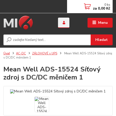
0
ks
za
0,00 Kč
Menu
Hledat
Úvod
AC-DC
ZÁLOHOVÉ s UPS
Mean Well ADS-15524 Síťový zdroj
s DC/DC měničem 1
Mean Well ADS-15524 Síťový
zdroj s DC/DC měničem 1