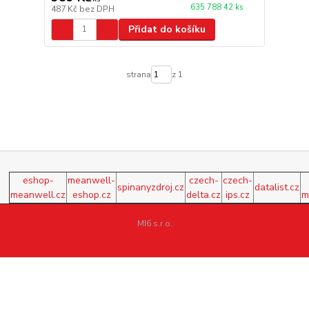
635 788 42 ks
487 Kč
bez DPH
Přidat do košíku
strana
z 1
eshop-
meanwell-
czech-
czech-
spinanyzdroj.cz
datalist.cz
meanwell.cz
eshop.cz
delta.cz
ips.cz
m
MI6 s.r.o.