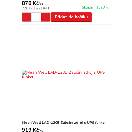
878 Kč
/
ks
Skladem 1328 ks
726 Kč
bez DPH
Přidat do košíku
Mean Well LAD-120B Záložní zdroj s UPS funkcí
919 Kč
/
ks