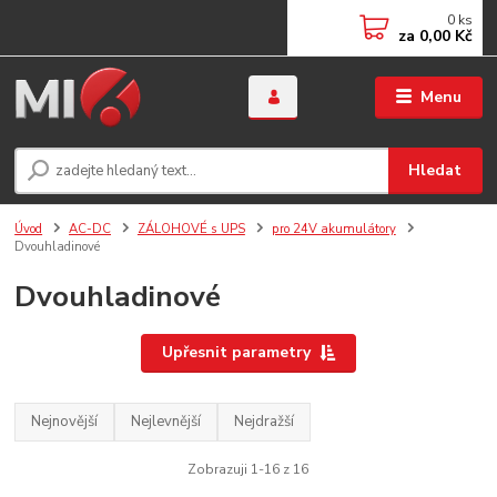
0
ks
za
0,00 Kč
Menu
Hledat
Úvod
AC-DC
ZÁLOHOVÉ s UPS
pro 24V akumulátory
Dvouhladinové
Dvouhladinové
Upřesnit parametry
Nejnovější
Nejlevnější
Nejdražší
Zobrazuji 1-16 z 16