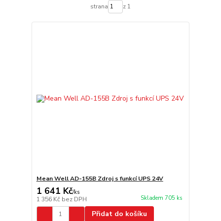
strana
z 1
Mean Well AD-155B Zdroj s funkcí UPS 24V
1 641 Kč
/
ks
Skladem 705 ks
1 356 Kč
bez DPH
Přidat do košíku