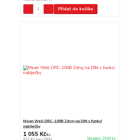
Přidat do košíku
Mean Well DRC-100B Zdroj na DIN s funkcí
nabíječky
1 055 Kč
/
ks
Skladem 2560 ks
872 Kč
bez DPH