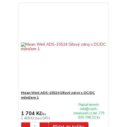
Mean Well ADS-15524 Síťový zdroj s DC/DC
měničem 1
Poptat termín:
info@czech-
1 704 Kč
meanwell.cz tel: 775
/
ks
635 788 22 ks
1 409 Kč
bez DPH
Přidat do košíku