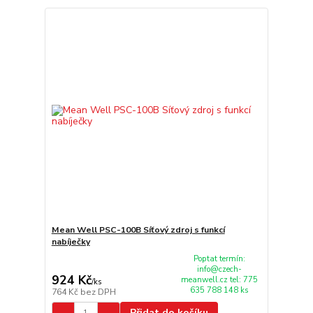
Mean Well PSC-100B Síťový zdroj s funkcí
nabíječky
Poptat termín:
info@czech-
924 Kč
meanwell.cz tel: 775
/
ks
635 788 148 ks
764 Kč
bez DPH
Přidat do košíku