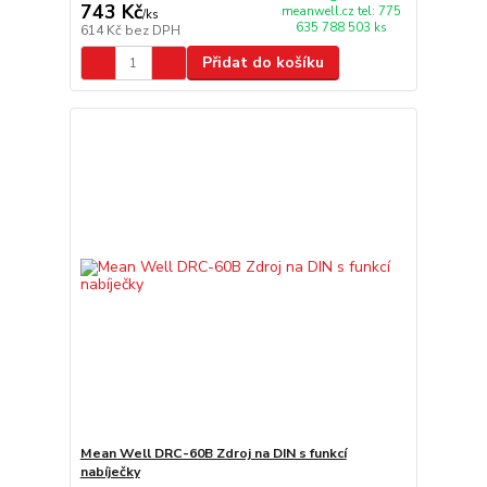
743 Kč
meanwell.cz tel: 775
/
ks
635 788 503 ks
614 Kč
bez DPH
Přidat do košíku
Mean Well DRC-60B Zdroj na DIN s funkcí
nabíječky