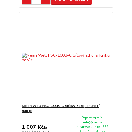
Mean Well PSC-100B-C Síťový zdroj s funkcí
nabíje
Poptat termín:
info@czech-
1 007 Kč
meanwell.cz tel: 775
/
ks
635 788 143 ks