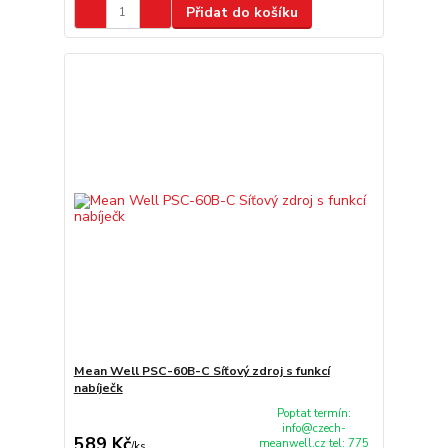
Přidat do košíku
Mean Well PSC-60B-C Síťový zdroj s funkcí
nabíječk
Poptat termín:
info@czech-
589 Kč
meanwell.cz tel: 775
/
ks