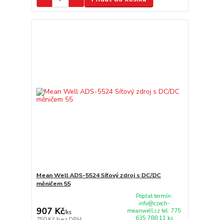
Mean Well ADS-5524 Síťový zdroj s DC/DC
měničem 55
Poptat termín:
info@czech-
907 Kč
meanwell.cz tel: 775
/
ks
635 788 11 ks
750 Kč
bez DPH