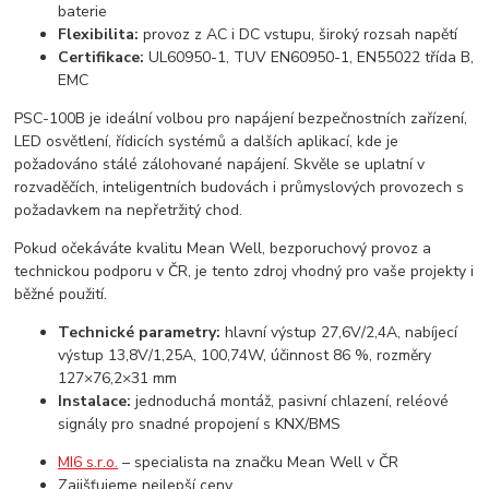
baterie
Flexibilita:
provoz z AC i DC vstupu, široký rozsah napětí
Certifikace:
UL60950-1, TUV EN60950-1, EN55022 třída B,
EMC
PSC-100B je ideální volbou pro napájení bezpečnostních zařízení,
LED osvětlení, řídicích systémů a dalších aplikací, kde je
požadováno stálé zálohované napájení. Skvěle se uplatní v
rozvaděčích, inteligentních budovách i průmyslových provozech s
požadavkem na nepřetržitý chod.
Pokud očekáváte kvalitu Mean Well, bezporuchový provoz a
technickou podporu v ČR, je tento zdroj vhodný pro vaše projekty i
běžné použití.
Technické parametry:
hlavní výstup 27,6V/2,4A, nabíjecí
výstup 13,8V/1,25A, 100,74W, účinnost 86 %, rozměry
127×76,2×31 mm
Instalace:
jednoduchá montáž, pasivní chlazení, reléové
signály pro snadné propojení s KNX/BMS
MI6 s.r.o.
– specialista na značku Mean Well v ČR
Zajišťujeme nejlepší ceny