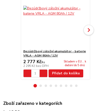
Bezúdržbový záložní akumulátor - baterie
Bezúdržbový
VRLA - AGM 80Ah / 12V
VRLA - AGM 
2 777 Kč
243 Kč
Skladem v EU... k
/
ks
/
ks
dodání do 5 dnů
2 295 Kč
bez DPH
201 Kč
bez 
Přidat do košíku
Zboží zařazeno v kategoriích