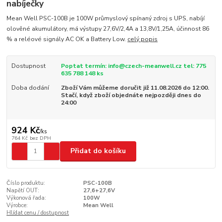
nabíječky
Mean Well PSC-100B je 100W průmyslový spínaný zdroj s UPS, nabíjí
olověné akumulátory, má výstupy 27,6V/2,4A a 13,8V/1,25A, účinnost 86
% a reléové signály AC OK a Battery Low.
celý popis
Dostupnost
Poptat termín: info@czech-meanwell.cz tel: 775
635 788 148 ks
Doba dodání
Zboží Vám můžeme doručit již 11.08.2026 do 12:00.
Stačí, když zboží objednáte nejpozději dnes do
24:00
924 Kč
/
ks
764 Kč
bez DPH
Přidat do košíku
Číslo produktu:
PSC-100B
Napětí OUT:
27,6+27,6V
Výkonová řada:
100W
Výrobce:
Mean Well
Hlídat cenu / dostupnost