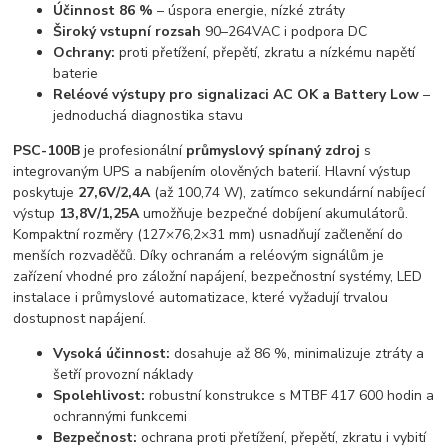
Účinnost 86 %
– úspora energie, nízké ztráty
Široký vstupní rozsah
90–264VAC i podpora DC
Ochrany:
proti přetížení, přepětí, zkratu a nízkému napětí
baterie
Reléové výstupy pro signalizaci AC OK a Battery Low
–
jednoduchá diagnostika stavu
PSC-100B
je profesionální
průmyslový spínaný zdroj
s
integrovaným UPS a nabíjením olověných baterií. Hlavní výstup
poskytuje
27,6V/2,4A
(až 100,74 W), zatímco sekundární nabíjecí
výstup
13,8V/1,25A
umožňuje bezpečné dobíjení akumulátorů.
Kompaktní rozměry (127×76,2×31 mm) usnadňují začlenění do
menších rozvaděčů. Díky ochranám a reléovým signálům je
zařízení vhodné pro záložní napájení, bezpečnostní systémy, LED
instalace i průmyslové automatizace, které vyžadují trvalou
dostupnost napájení.
Vysoká účinnost:
dosahuje až 86 %, minimalizuje ztráty a
šetří provozní náklady
Spolehlivost:
robustní konstrukce s MTBF 417 600 hodin a
ochrannými funkcemi
Bezpečnost:
ochrana proti přetížení, přepětí, zkratu i vybití