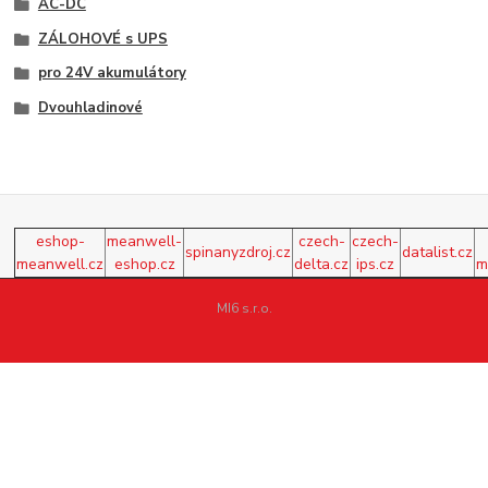
AC-DC
ZÁLOHOVÉ s UPS
pro 24V akumulátory
Dvouhladinové
eshop-
meanwell-
czech-
czech-
spinanyzdroj.cz
datalist.cz
meanwell.cz
eshop.cz
delta.cz
ips.cz
m
MI6 s.r.o.