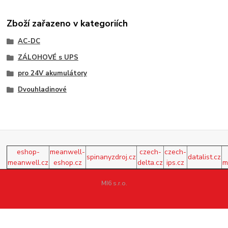
Zboží zařazeno v kategoriích
AC-DC
ZÁLOHOVÉ s UPS
pro 24V akumulátory
Dvouhladinové
eshop-
meanwell-
czech-
czech-
spinanyzdroj.cz
datalist.cz
meanwell.cz
eshop.cz
delta.cz
ips.cz
m
MI6 s.r.o.