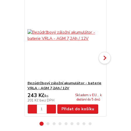
Bezúdržbový záložní akumulátor - baterie
Bezúdržbový
VRLA - AGM 7,2Ah / 12V
VRLA - AGM 
243 Kč
2 777 Kč
Skladem v EU... k
/
ks
dodání do 5 dnů
201 Kč
bez DPH
2 295 Kč
bez
Přidat do košíku