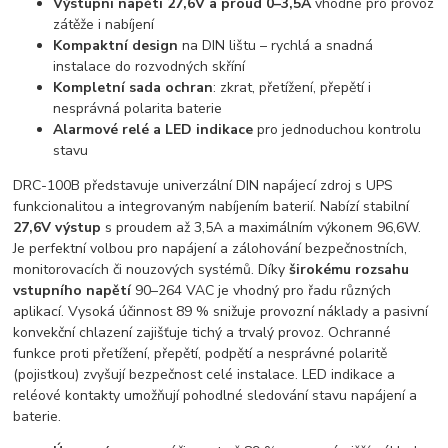
Výstupní napětí 27,6V a proud 0–3,5A
vhodné pro provoz
zátěže i nabíjení
Kompaktní design
na DIN lištu – rychlá a snadná
instalace do rozvodných skříní
Kompletní sada ochran
: zkrat, přetížení, přepětí i
nesprávná polarita baterie
Alarmové relé a LED indikace
pro jednoduchou kontrolu
stavu
DRC-100B představuje univerzální DIN napájecí zdroj s UPS
funkcionalitou a integrovaným nabíjením baterií. Nabízí stabilní
27,6V výstup
s proudem až 3,5A a maximálním výkonem 96,6W.
Je perfektní volbou pro napájení a zálohování bezpečnostních,
monitorovacích či nouzových systémů. Díky
širokému rozsahu
vstupního napětí
90–264 VAC je vhodný pro řadu různých
aplikací. Vysoká účinnost 89 % snižuje provozní náklady a pasivní
konvekční chlazení zajišťuje tichý a trvalý provoz. Ochranné
funkce proti přetížení, přepětí, podpětí a nesprávné polaritě
(pojistkou) zvyšují bezpečnost celé instalace. LED indikace a
reléové kontakty umožňují pohodlné sledování stavu napájení a
baterie.