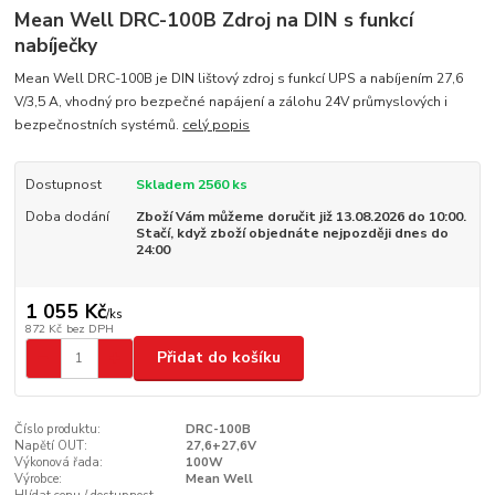
Mean Well DRC-100B Zdroj na DIN s funkcí
nabíječky
Mean Well DRC-100B je DIN lištový zdroj s funkcí UPS a nabíjením 27,6
V/3,5 A, vhodný pro bezpečné napájení a zálohu 24V průmyslových i
bezpečnostních systémů.
celý popis
Dostupnost
Skladem 2560 ks
Doba dodání
Zboží Vám můžeme doručit již 13.08.2026 do 10:00.
Stačí, když zboží objednáte nejpozději dnes do
24:00
1 055 Kč
/
ks
872 Kč
bez DPH
Přidat do košíku
Číslo produktu:
DRC-100B
Napětí OUT:
27,6+27,6V
Výkonová řada:
100W
Výrobce:
Mean Well