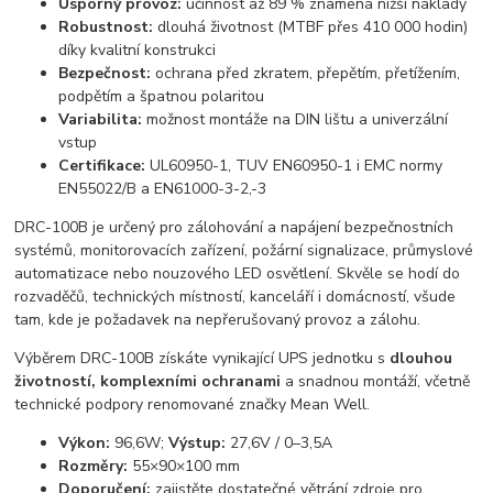
Úsporný provoz:
účinnost až 89 % znamená nižší náklady
Robustnost:
dlouhá životnost (MTBF přes 410 000 hodin)
díky kvalitní konstrukci
Bezpečnost:
ochrana před zkratem, přepětím, přetížením,
podpětím a špatnou polaritou
Variabilita:
možnost montáže na DIN lištu a univerzální
vstup
Certifikace:
UL60950-1, TUV EN60950-1 i EMC normy
EN55022/B a EN61000-3-2,-3
DRC-100B je určený pro zálohování a napájení bezpečnostních
systémů, monitorovacích zařízení, požární signalizace, průmyslové
automatizace nebo nouzového LED osvětlení. Skvěle se hodí do
rozvaděčů, technických místností, kanceláří i domácností, všude
tam, kde je požadavek na nepřerušovaný provoz a zálohu.
Výběrem DRC-100B získáte vynikající UPS jednotku s
dlouhou
životností, komplexními ochranami
a snadnou montáží, včetně
technické podpory renomované značky Mean Well.
Výkon:
96,6W;
Výstup:
27,6V / 0–3,5A
Rozměry:
55×90×100 mm
Doporučení:
zajistěte dostatečné větrání zdroje pro