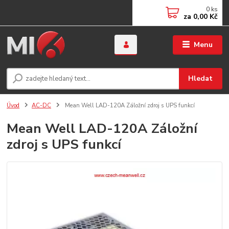
0
ks
za
0,00 Kč
Menu
Hledat
Úvod
AC-DC
Mean Well LAD-120A Záložní zdroj s UPS funkcí
Mean Well LAD-120A Záložní
zdroj s UPS funkcí