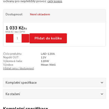
ochrany pro nepřetržitý provoz.
celý popis
Dostupnost
Není skladem
1 033 Kč
/
ks
854 Kč
bez DPH
Přidat do košíku
Číslo produktu:
LAD-120A
Napětí OUT:
12V
Výkonová řada:
120W
Výrobce:
Mean Well
Hlídat cenu / dostupnost
Kompletní specifikace
Ke stažení
Kompletní specifikace