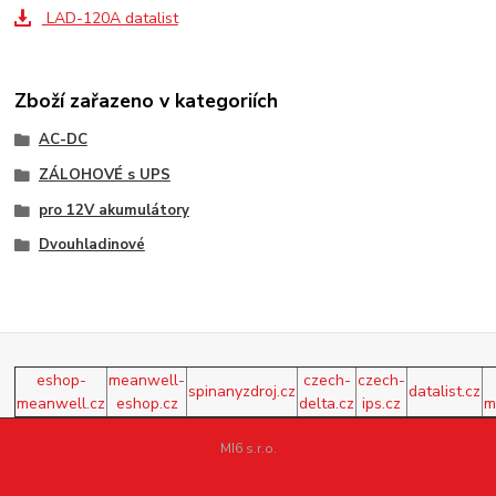
LAD-120A datalist
Zboží zařazeno v kategoriích
AC-DC
ZÁLOHOVÉ s UPS
pro 12V akumulátory
Dvouhladinové
eshop-
meanwell-
czech-
czech-
spinanyzdroj.cz
datalist.cz
meanwell.cz
eshop.cz
delta.cz
ips.cz
m
MI6 s.r.o.