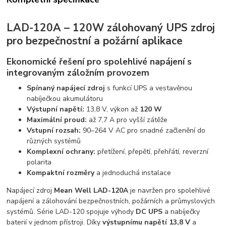
LAD-120A – 120W zálohovaný UPS zdroj
pro bezpečnostní a požární aplikace
Ekonomické řešení pro spolehlivé napájení s
integrovaným záložním provozem
Spínaný napájecí zdroj
s funkcí UPS a vestavěnou
nabíječkou akumulátoru
Výstupní napětí:
13,8 V, výkon až
120 W
Maximální proud:
až 7,7 A pro vyšší zátěže
Vstupní rozsah:
90–264 V AC pro snadné začlenění do
různých systémů
Komplexní ochrany:
přetížení, přepětí, přehřátí, reverzní
polarita
Kompaktní rozměry
a jednoduchá instalace
Napájecí zdroj
Mean Well LAD-120A
je navržen pro spolehlivé
napájení a zálohování bezpečnostních, požárních a průmyslových
systémů. Série LAD-120 spojuje výhody
DC UPS
a nabíječky
baterií v jednom přístroji. Díky
výstupnímu napětí 13,8 V
a