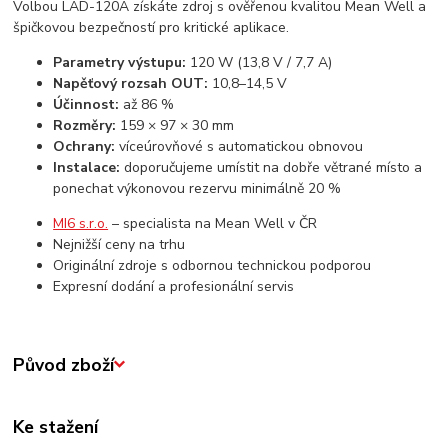
Volbou LAD-120A získáte zdroj s ověřenou kvalitou Mean Well a
špičkovou bezpečností pro kritické aplikace.
Parametry výstupu:
120 W (13,8 V / 7,7 A)
Napěťový rozsah OUT:
10,8–14,5 V
Účinnost:
až 86 %
Rozměry:
159 × 97 × 30 mm
Ochrany:
víceúrovňové s automatickou obnovou
Instalace:
doporučujeme umístit na dobře větrané místo a
ponechat výkonovou rezervu minimálně 20 %
MI6 s.r.o.
– specialista na Mean Well v ČR
Nejnižší ceny na trhu
Originální zdroje s odbornou technickou podporou
Expresní dodání a profesionální servis
Původ zboží
Ke stažení