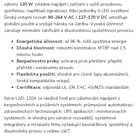
výkonu
120 W
zvládne napájet i zařízení s vyšší proudovou
spotřebou, například signalizaci, řídicí jednotky či LED osvětlení.
Široký vstupní rozsah
90–264 V AC / 127–370 V DC
umožňuje
globální použití a snižuje nároky na údržbu. Vysoká účinnost
zaručuje minimální zahřívání a dlouhodobou spolehlivost provozu.
Energetická účinnost:
až 86 %, nižší spotřeba energie
Dlouhá životnost:
robustní konstrukce, MTBF nad 1,5
milionu hodin
Bezpečnostní prvky:
ochrana proti přetížení, přepětí,
přehřátí i svodovému proudu
Flexibilita použití:
vhodné pro různé typy akumulátorů,
široká kompatibilita vstupů
Certifikace:
odpovídá UL, EN, EAC, AS/NZS standardům
Série LAD-120A se ideálně hodí pro zálohování napájení v
bezpečnostních a požárních systémech, průmyslové automatizaci,
zdravotnických technologiích, UPS aplikacích i monitorovacích
systémech. Je vhodný pro výrobce rozvaděčů, systémové
integrátory a instalační firmy vyžadující bezúdržbový, spolehlivý a
dlouhodobý provoz v režimu 24/7.