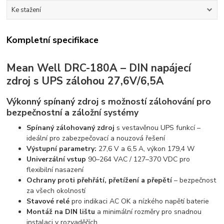
Ke stažení
Kompletní specifikace
Mean Well DRC-180A – DIN napájecí
zdroj s UPS zálohou 27,6V/6,5A
Výkonný spínaný zdroj s možností zálohování pro
bezpečnostní a záložní systémy
Spínaný zálohovaný zdroj
s vestavěnou UPS funkcí –
ideální pro zabezpečovací a nouzová řešení
Výstupní parametry:
27,6 V a 6,5 A, výkon 179,4 W
Univerzální vstup
90–264 VAC / 127–370 VDC pro
flexibilní nasazení
Ochrany proti přehřátí, přetížení a přepětí
– bezpečnost
za všech okolností
Stavové relé
pro indikaci AC OK a nízkého napětí baterie
Montáž na DIN lištu
a minimální rozměry pro snadnou
instalaci v rozvaděčích