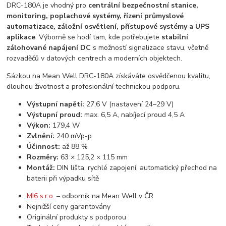
DRC-180A je vhodný pro
centrální bezpečnostní stanice,
monitoring, poplachové systémy, řízení průmyslové
automatizace, záložní osvětlení, přístupové systémy a UPS
aplikace
. Výborně se hodí tam, kde potřebujete
stabilní
zálohované napájení DC
s možností signalizace stavu, včetně
rozvaděčů v datových centrech a moderních objektech.
Sázkou na Mean Well DRC-180A získáváte osvědčenou kvalitu,
dlouhou životnost a profesionální technickou podporu.
Výstupní napětí:
27,6 V (nastavení 24–29 V)
Výstupní proud:
max. 6,5 A, nabíjecí proud 4,5 A
Výkon:
179,4 W
Zvlnění:
240 mVp-p
Účinnost:
až 88 %
Rozměry:
63 × 125,2 × 115 mm
Montáž:
DIN lišta, rychlé zapojení, automatický přechod na
baterii při výpadku sítě
MI6 s.r.o.
– odborník na Mean Well v ČR
Nejnižší ceny garantovány
Originální produkty s podporou