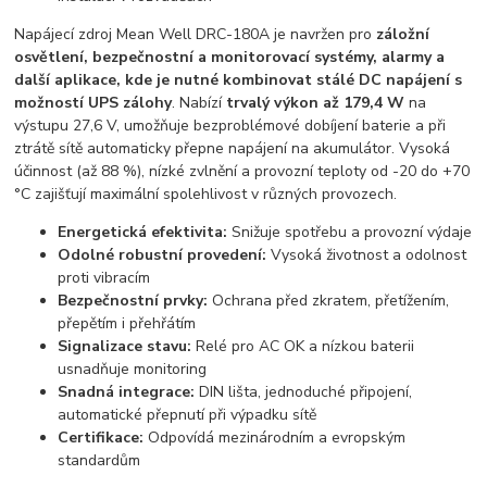
Napájecí zdroj Mean Well DRC-180A je navržen pro
záložní
osvětlení, bezpečnostní a monitorovací systémy, alarmy a
další aplikace, kde je nutné kombinovat stálé DC napájení s
možností UPS zálohy
. Nabízí
trvalý výkon až 179,4 W
na
výstupu 27,6 V, umožňuje bezproblémové dobíjení baterie a při
ztrátě sítě automaticky přepne napájení na akumulátor. Vysoká
účinnost (až 88 %), nízké zvlnění a provozní teploty od -20 do +70
°C zajišťují maximální spolehlivost v různých provozech.
Energetická efektivita:
Snižuje spotřebu a provozní výdaje
Odolné robustní provedení:
Vysoká životnost a odolnost
proti vibracím
Bezpečnostní prvky:
Ochrana před zkratem, přetížením,
přepětím i přehřátím
Signalizace stavu:
Relé pro AC OK a nízkou baterii
usnadňuje monitoring
Snadná integrace:
DIN lišta, jednoduché připojení,
automatické přepnutí při výpadku sítě
Certifikace:
Odpovídá mezinárodním a evropským
standardům