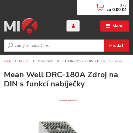
0
ks
za
0,00 Kč
Menu
Hledat
Úvod
AC-DC
Mean Well DRC-180A Zdroj na DIN s funkcí nabíječky
Mean Well DRC-180A Zdroj na
DIN s funkcí nabíječky