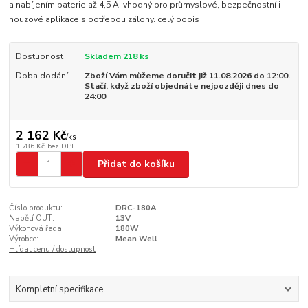
a nabíjením baterie až 4,5 A, vhodný pro průmyslové, bezpečnostní i
nouzové aplikace s potřebou zálohy.
celý popis
Dostupnost
Skladem 218 ks
Doba dodání
Zboží Vám můžeme doručit již 11.08.2026 do 12:00.
Stačí, když zboží objednáte nejpozději dnes do
24:00
2 162 Kč
/
ks
1 786 Kč
bez DPH
Přidat do košíku
Číslo produktu:
DRC-180A
Napětí OUT:
13V
Výkonová řada:
180W
Výrobce:
Mean Well
Hlídat cenu / dostupnost
Kompletní specifikace