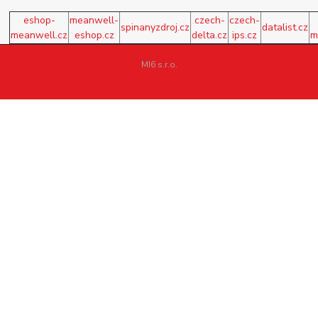
eshop-
meanwell-
czech-
czech-
spinanyzdroj.cz
datalist.cz
meanwell.cz
eshop.cz
delta.cz
ips.cz
m
MI6 s.r.o.