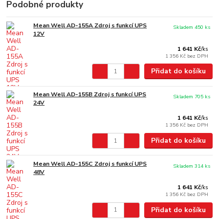
Podobné produkty
Mean Well AD-155A Zdroj s funkcí UPS
Skladem 450 ks
12V
1 641 Kč
/
ks
1 356 Kč
bez DPH
Přidat do košíku
Mean Well AD-155B Zdroj s funkcí UPS
Skladem 705 ks
24V
1 641 Kč
/
ks
1 356 Kč
bez DPH
Přidat do košíku
Mean Well AD-155C Zdroj s funkcí UPS
Skladem 314 ks
48V
1 641 Kč
/
ks
1 356 Kč
bez DPH
Přidat do košíku