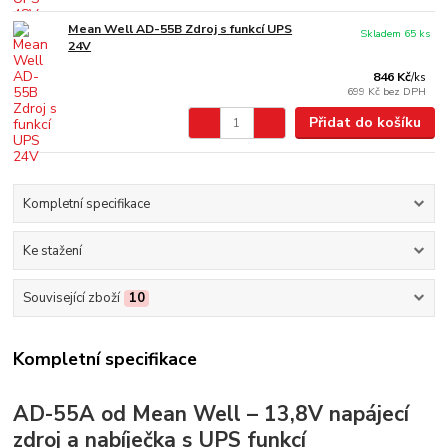
Mean Well AD-55B Zdroj s funkcí UPS
Skladem 65 ks
24V
846 Kč
/
ks
699 Kč
bez DPH
Přidat do košíku
Kompletní specifikace
Ke stažení
Související zboží
10
Kompletní specifikace
AD-55A od Mean Well – 13,8V napájecí
zdroj a nabíječka s UPS funkcí