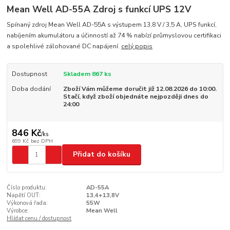
Mean Well AD-55A Zdroj s funkcí UPS 12V
Spínaný zdroj Mean Well AD-55A s výstupem 13,8 V / 3,5 A, UPS funkcí,
nabíjením akumulátoru a účinností až 74 % nabízí průmyslovou certifikaci
a spolehlivé zálohované DC napájení.
celý popis
Dostupnost
Skladem 867 ks
Doba dodání
Zboží Vám můžeme doručit již 12.08.2026 do 10:00.
Stačí, když zboží objednáte nejpozději dnes do
24:00
846 Kč
/
ks
699 Kč
bez DPH
Přidat do košíku
Číslo produktu:
AD-55A
Napětí OUT:
13,4+13,8V
Výkonová řada:
55W
Výrobce:
Mean Well
Hlídat cenu / dostupnost