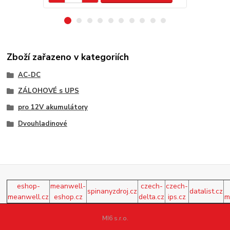
Zboží zařazeno v kategoriích
AC-DC
ZÁLOHOVÉ s UPS
pro 12V akumulátory
Dvouhladinové
eshop-
meanwell-
czech-
czech-
spinanyzdroj.cz
datalist.cz
meanwell.cz
eshop.cz
delta.cz
ips.cz
m
MI6 s.r.o.