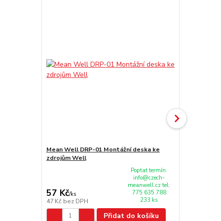
Mean Well DRP-01 Montážní deska ke
Mean Well D
zdrojům Well
zdrojům Wel
Poptat termín:
info@czech-
meanwell.cz tel:
57 Kč
20 Kč
775 635 788
/
ks
/
ks
233 ks
47 Kč
bez DPH
17 Kč
bez D
Přidat do košíku