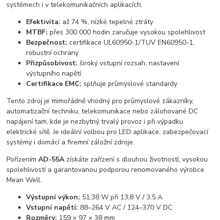
systémech i v telekomunikačních aplikacích.
Efektivita:
až 74 %, nízké tepelné ztráty
MTBF:
přes 300 000 hodin zaručuje vysokou spolehlivost
Bezpečnost:
certifikace UL60950-1/TUV EN60950-1,
robustní ochrany
Přizpůsobivost:
široký vstupní rozsah, nastavení
výstupního napětí
Certifikace EMC:
splňuje průmyslové standardy
Tento zdroj je mimořádně vhodný pro průmyslové zákazníky,
automatizační techniku, telekomunikace nebo zálohované DC
napájení tam, kde je nezbytný trvalý provoz i při výpadku
elektrické sítě. Je ideální volbou pro LED aplikace, zabezpečovací
systémy i domácí a firemní záložní zdroje.
Pořízením
AD-55A
získáte zařízení s dlouhou životností, vysokou
spolehlivostí a garantovanou podporou renomovaného výrobce
Mean Well.
Výstupní výkon:
51,38 W při 13,8 V / 3,5 A
Vstupní napětí:
88–264 V AC / 124–370 V DC
Rozměry:
159 × 97 × 38 mm