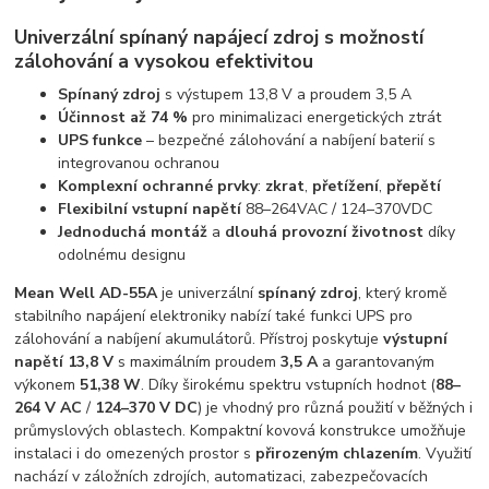
Univerzální spínaný napájecí zdroj s možností
zálohování a vysokou efektivitou
Spínaný zdroj
s výstupem 13,8 V a proudem 3,5 A
Účinnost až 74 %
pro minimalizaci energetických ztrát
UPS funkce
– bezpečné zálohování a nabíjení baterií s
integrovanou ochranou
Komplexní ochranné prvky
:
zkrat
,
přetížení
,
přepětí
Flexibilní vstupní napětí
88–264VAC / 124–370VDC
Jednoduchá montáž
a
dlouhá provozní životnost
díky
odolnému designu
Mean Well AD-55A
je univerzální
spínaný zdroj
, který kromě
stabilního napájení elektroniky nabízí také funkci UPS pro
zálohování a nabíjení akumulátorů. Přístroj poskytuje
výstupní
napětí 13,8 V
s maximálním proudem
3,5 A
a garantovaným
výkonem
51,38 W
. Díky širokému spektru vstupních hodnot (
88–
264 V AC
/
124–370 V DC
) je vhodný pro různá použití v běžných i
průmyslových oblastech. Kompaktní kovová konstrukce umožňuje
instalaci i do omezených prostor s
přirozeným chlazením
. Využití
nachází v záložních zdrojích, automatizaci, zabezpečovacích