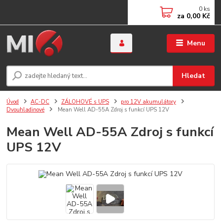
0
ks
za
0,00 Kč
Menu
Hledat
Úvod
AC-DC
ZÁLOHOVÉ s UPS
pro 12V akumulátory
Dvouhladinové
Mean Well AD-55A Zdroj s funkcí UPS 12V
Mean Well AD-55A Zdroj s funkcí
UPS 12V