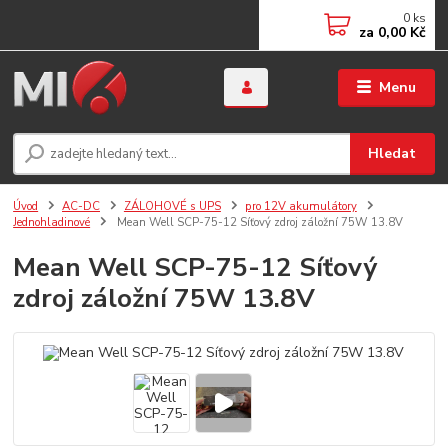
0
ks
za
0,00 Kč
Menu
Hledat
Úvod
AC-DC
ZÁLOHOVÉ s UPS
pro 12V akumulátory
Jednohladinové
Mean Well SCP-75-12 Síťový zdroj záložní 75W 13.8V
Mean Well SCP-75-12 Síťový
zdroj záložní 75W 13.8V