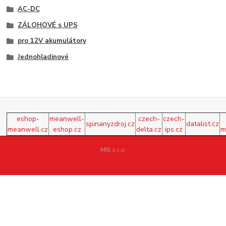
AC-DC
ZÁLOHOVÉ s UPS
pro 12V akumulátory
Jednohladinové
eshop-
meanwell-
czech-
czech-
spinanyzdroj.cz
datalist.cz
meanwell.cz
eshop.cz
delta.cz
ips.cz
m
MI6 s.r.o.