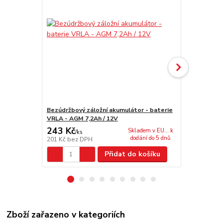
Bezúdržbový záložní akumulátor - baterie
Bezúdržbový
VRLA - AGM 7,2Ah / 12V
VRLA - AGM 
243 Kč
1 643 Kč
Skladem v EU... k
/
ks
dodání do 5 dnů
201 Kč
bez DPH
1 358 Kč
bez
Přidat do košíku
Zboží zařazeno v kategoriích