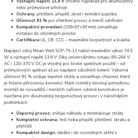
Výstupní napětí 13,8 V
vhodné například pro akumulátory
nebo průmyslové přístroje
Ochrany:
přetížení, přepětí, zkrat i termální pojistka
Účinnost 81 %
pro efektivní provoz a menší zahřívání
Kompaktní provedení
(159×97×38 mm) usnadňuje
instalaci do stísněných prostor
Certifikace
UL, CB, CCC – maximální bezpečnost a kvalita
Napájecí zdroj Mean Well SCP-75-12 nabízí maximální výkon 74,5
W a výstupní napětí 13,8 V. Díky univerzálnímu vstupu 85–264 V
AC i 120–370 V DC je vhodný pro široké spektrum použití – od
průmyslových aplikací až po napájení záložních baterií. Výborná
účinnost 81 % snižuje tepelné ztráty a usnadňuje chlazení, které
je řešeno přirozenou konvekcí. Malé rozměry dovolují pohodlnou
montáž do rozvaděčů i menších zařízení; odolná konstrukce je
navržena pro dlouhodobý bezporuchový provoz i v náročnějších
podmínkách.
Úsporný provoz:
snižuje náklady a minimalizuje ztráty
Kompletní ochrana:
řeší rizika přepětí, přetížení, zkratu a
přehřátí
Kompaktní design:
ideální i do rozvodných skříní s