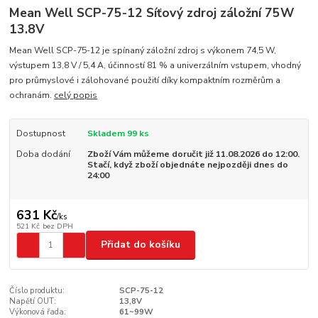
Mean Well SCP-75-12 Síťový zdroj záložní 75W
13.8V
Mean Well SCP-75-12 je spínaný záložní zdroj s výkonem 74,5 W,
výstupem 13,8 V / 5,4 A, účinností 81 % a univerzálním vstupem, vhodný
pro průmyslové i zálohované použití díky kompaktním rozměrům a
ochranám.
celý popis
Dostupnost
Skladem 99 ks
Doba dodání
Zboží Vám můžeme doručit již 11.08.2026 do 12:00.
Stačí, když zboží objednáte nejpozději dnes do
24:00
631 Kč
/
ks
521 Kč
bez DPH
Přidat do košíku
Číslo produktu:
SCP-75-12
Napětí OUT:
13,8V
Výkonová řada:
61~99W