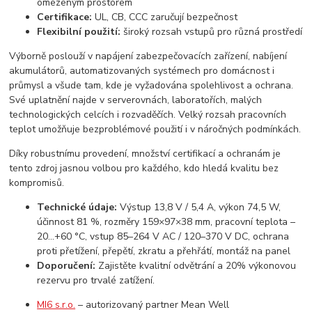
omezeným prostorem
Certifikace:
UL, CB, CCC zaručují bezpečnost
Flexibilní použití:
široký rozsah vstupů pro různá prostředí
Výborně poslouží v napájení zabezpečovacích zařízení, nabíjení
akumulátorů, automatizovaných systémech pro domácnost i
průmysl a všude tam, kde je vyžadována spolehlivost a ochrana.
Své uplatnění najde v serverovnách, laboratořích, malých
technologických celcích i rozvaděčích. Velký rozsah pracovních
teplot umožňuje bezproblémové použití i v náročných podmínkách.
Díky robustnímu provedení, množství certifikací a ochranám je
tento zdroj jasnou volbou pro každého, kdo hledá kvalitu bez
kompromisů.
Technické údaje:
Výstup 13,8 V / 5,4 A, výkon 74,5 W,
účinnost 81 %, rozměry 159×97×38 mm, pracovní teplota –
20...+60 °C, vstup 85–264 V AC / 120–370 V DC, ochrana
proti přetížení, přepětí, zkratu a přehřátí, montáž na panel
Doporučení:
Zajistěte kvalitní odvětrání a 20% výkonovou
rezervu pro trvalé zatížení.
MI6 s.r.o.
– autorizovaný partner Mean Well