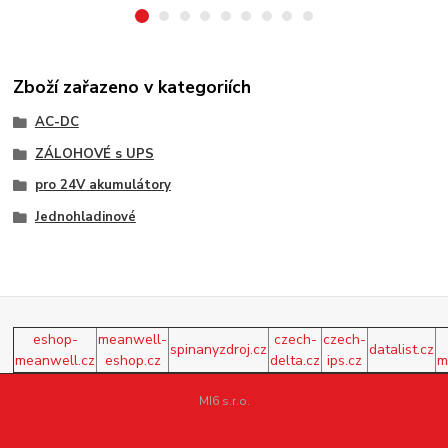
Zboží zařazeno v kategoriích
AC-DC
ZÁLOHOVÉ s UPS
pro 24V akumulátory
Jednohladinové
eshop-
meanwell-
czech-
czech-
spinanyzdroj.cz
datalist.cz
meanwell.cz
eshop.cz
delta.cz
ips.cz
m
MI6 s.r.o.