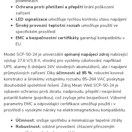
podmínkách
Ochrana proti přetížení a přepětí
brání poškození
zařízení
LED signalizace
umožňuje rychlou kontrolu stavu napájení
Široký provozní teplotní rozsah
umožňuje použití ve
specifickém prostředí
EMC a bezpečnostní certifikáty
garantují kompatibilitu v
EU
Model SCP-50-24 je univerzální
spínaný napájecí zdroj
nabízející
výstup 27,6 V/1,8 A, vhodný pro systémy zálohování, například
UPS, alarmy či dobíjení 24V olověných akumulátorů, ale i napájení
průmyslových zařízení. Díky
účinnosti až 85 %
, robustní kovové
konstrukci a širokému vstupnímu rozsahu 85–264 VAC poskytuje
dlouhodobě spolehlivé řešení. Zdroj Mean Well SCP-50-24 je
vybaven ochranou proti zkratu, nadproudu, přepětí i nesprávné
polaritě baterie (pojistkou), což zvyšuje jeho bezpečnost. Výborné
parametry EMC a odpovídající certifikace umožňují použití i v
prostředí s vysokými nároky na elektromagnetickou kompatibilitu.
Účinnost:
snižuje spotřebu a minimalizuje tepelné ztráty
Robustnost:
odolné provedení, chlazení přirozeným