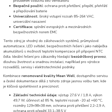
prouděním vzduchu bez ventilátoru
Bezpečné použití:
ochrana proti přetížení, přepětí, přehřátí
a přepólování baterie
Univerzálnost:
široký vstupní rozsah 85–264 VAC,
univerzální nasazení
Certifikace:
splnění evropských a mezinárodních
bezpečnostních norem EMC
Tento zdroj je vhodný do zálohovacích systémů, průmyslové
automatizace, LED svítidel, bezpečnostních řešení i jako nabíječka
akumulátorů s možností teplotní kompenzace při připojení NTC
čidla. Ideální řešení pro zákazníky hledající
bezúdržbový provoz
,
dlouhou životnost a snadnou instalaci, například pro výrobce
rozvaděčů, servisy i elektrotechnické podniky.
Kombinace
renomované kvality Mean Well
, dostupného servisu
a české dokumentace dělá z tohoto zdroje jasnou volbu tam, kde
je klíčová spolehlivost a preciznost.
Základní technické údaje:
výstup 27,6 V / 1,8 A, výkon
49,7 W, účinnost až 85 %, teplotní rozsah -20 až +60 °C,
rozměry 129×98×38 mm, ochrana proti přetížení 2,2–2,9 A,
ochrana proti přepětí 33,1–38,5 V