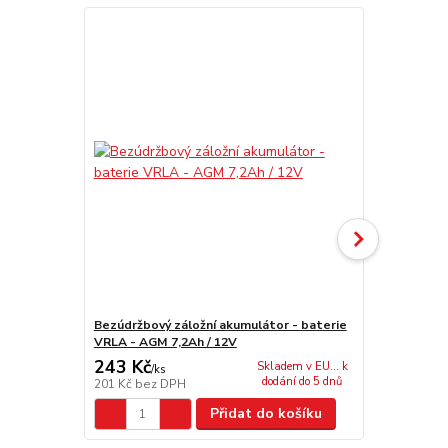
Bezúdržbový záložní akumulátor - baterie
Bezúdržbový
VRLA - AGM 7,2Ah / 12V
VRLA - AGM 
243 Kč
5 031 Kč
Skladem v EU... k
/
ks
dodání do 5 dnů
201 Kč
bez DPH
4 158 Kč
bez
Přidat do košíku