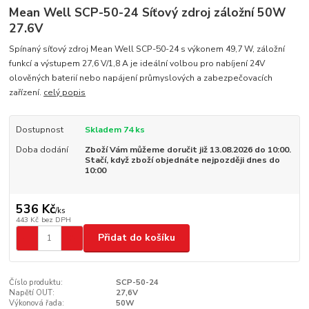
Mean Well SCP-50-24 Síťový zdroj záložní 50W
27.6V
Spínaný síťový zdroj Mean Well SCP-50-24 s výkonem 49,7 W, záložní
funkcí a výstupem 27,6 V/1,8 A je ideální volbou pro nabíjení 24V
olověných baterií nebo napájení průmyslových a zabezpečovacích
zařízení.
celý popis
Dostupnost
Skladem 74 ks
Doba dodání
Zboží Vám můžeme doručit již 13.08.2026 do 10:00.
Stačí, když zboží objednáte nejpozději dnes do
10:00
536 Kč
/
ks
443 Kč
bez DPH
Přidat do košíku
Číslo produktu:
SCP-50-24
Napětí OUT:
27,6V
Výkonová řada:
50W