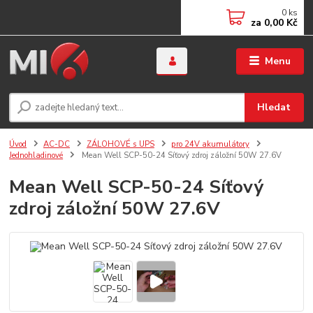
0
ks
za
0,00 Kč
Menu
Hledat
Úvod
AC-DC
ZÁLOHOVÉ s UPS
pro 24V akumulátory
Jednohladinové
Mean Well SCP-50-24 Síťový zdroj záložní 50W 27.6V
Mean Well SCP-50-24 Síťový
zdroj záložní 50W 27.6V