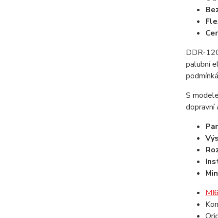
Bez
Fle
Cer
DDR-120A-
palubní e
podmínkác
S modele
dopravní 
Par
Výs
Ro
Ins
Min
MI6 
Kon
Ori