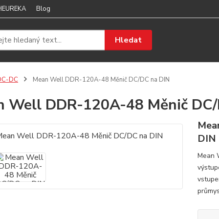
 HEUREKA
Blog
Hledat
DC-DC
Mean Well DDR-120A-48 Měnič DC/DC na DIN
 Well DDR-120A-48 Měnič DC/
Mea
DIN
Mean W
výstup
vstupem
průmys