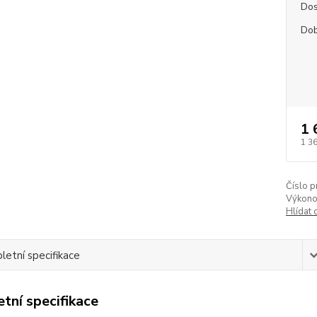
Dos
Dob
1 
1 3
Číslo p
Výkono
Hlídat 
etní specifikace
tní specifikace