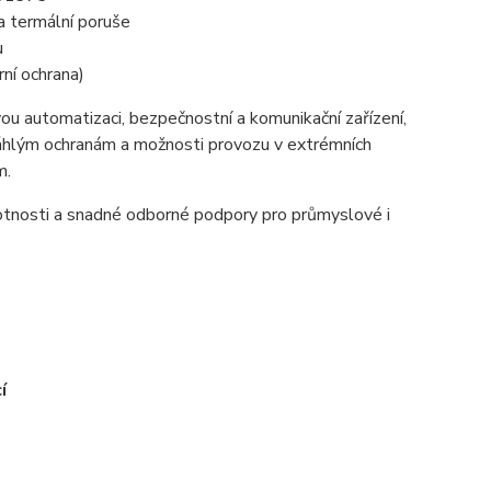
a termální poruše
u
ní ochrana)
u automatizaci, bezpečnostní a komunikační zařízení,
zsáhlým ochranám a možnosti provozu v extrémních
m.
tnosti a snadné odborné podpory pro průmyslové i
í