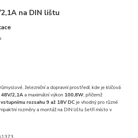
,1A na DIN lištu
kace
u
růmyslové, železniční a dopravní prostředí, kde je klíčová
p
48V/2,1A
a maximální výkon
100,8W
, přičemž
u
vstupnímu rozsahu 9 až 18V DC
je vhodný pro různé
ompaktní rozměry a montáž na DIN lištu šetří místo v
EC61373