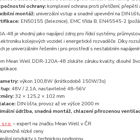
pečnostní ochrany:
komplexní ochrana proti přetížení, přepětí 
xibilní montáž:
univerzální vstup a snadné upevnění na DIN lišt
tifikace:
EN50155 (železnice), EMC třída B, EN45545-2 (požár
48 je vhodný jako napájecí zdroj pro řídicí systémy, průmyslovo
lektroniku kolejových vozidel i energetické rozvaděče. Díky ro
h je univerzálním řešením i pro prostředí s nestabilním napájení
m Mean Well DDR-120A-48 získáte záruku kvality, dlouhé živo
aplikace.
ametry:
výkon 100,8W (krátkodobě 150W/3s)
tup:
48V / 2,1A, nastavitelné 48–56V
změry:
32 × 125,2 × 102 mm
talace:
DIN lišta, provoz až ve výšce 2000 m
imální údržba, snadná montáž, chlazení přirozenou ventilac
s.r.o.
– expert na značku Mean Well v ČR
kurenčně nízké ceny
ginální produkty s technickou podporou