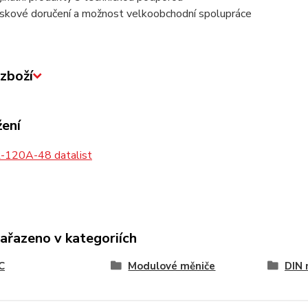
skové doručení a možnost velkoobchodní spolupráce
zboží
žení
120A-48 datalist
zařazeno v kategoriích
C
Modulové měniče
DIN 