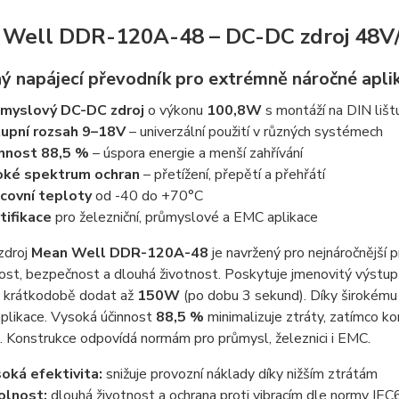
Well DDR-120A-48 – DC-DC zdroj 48V/2
ý napájecí převodník pro extrémně náročné apli
myslový DC-DC zdroj
o výkonu
100,8W
s montáží na DIN lišt
upní rozsah 9–18V
– univerzální použití v různých systémech
nnost 88,5 %
– úspora energie a menší zahřívání
oké spektrum ochran
– přetížení, přepětí a přehřátí
covní teploty
od -40 do +70°C
tifikace
pro železniční, průmyslové a EMC aplikace
zdroj
Mean Well DDR-120A-48
je navržený pro nejnáročnější p
ost, bezpečnost a dlouhá životnost. Poskytuje jmenovitý výstu
 krátkodobě dodat až
150W
(po dobu 3 sekund). Díky širokém
aplikace. Vysoká účinnost
88,5 %
minimalizuje ztráty, zatímco k
. Konstrukce odpovídá normám pro průmysl, železnici i EMC.
oká efektivita:
snižuje provozní náklady díky nižším ztrátám
olnost:
dlouhá životnost a ochrana proti vibracím dle normy I