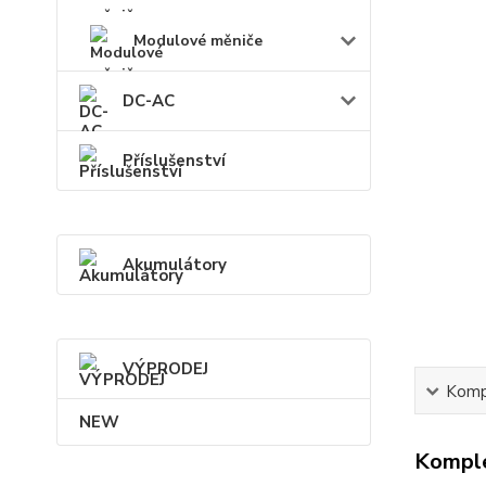
Modulové měniče
DC-AC
Příslušenství
Akumulátory
VÝPRODEJ
Kompl
NEW
Komple