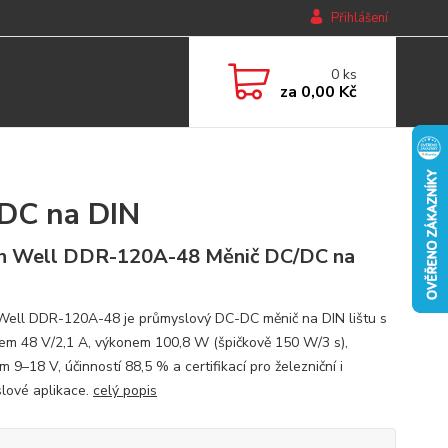
Přihlášení
0
ks
za
0,00 Kč
DC na DIN
n Well DDR-120A-48 Měnič DC/DC na
ell DDR-120A-48 je průmyslový DC-DC měnič na DIN lištu s
em 48 V/2,1 A, výkonem 100,8 W (špičkově 150 W/3 s),
 9–18 V, účinností 88,5 % a certifikací pro železniční i
lové aplikace.
celý popis