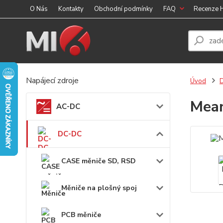
O Nás
Kontakty
Obchodní podmínky
FAQ
Recenze
Napájecí zdroje
Úvod
Mean
AC-DC
DC-DC
CASE měniče SD, RSD
Měniče na plošný spoj
PCB měniče