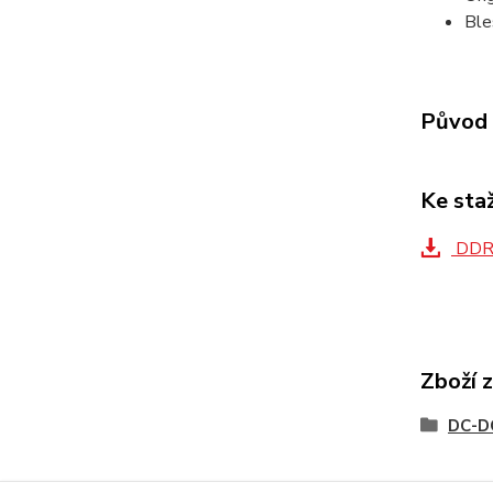
Ble
Původ 
Ke sta
DDR-
Zboží 
DC-D