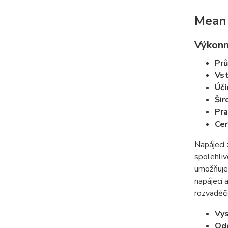
Mean 
Výkonn
Prů
Vst
Úči
Šir
Pra
Cer
Napájecí 
spolehliv
umožňuje
napájecí 
rozvaděči
Vys
Od