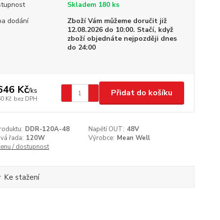
tupnost
Skladem 180 ks
a dodání
Zboží Vám můžeme doručit již
12.08.2026 do 10:00. Stačí, když
zboží objednáte nejpozději dnes
do 24:00
646 Kč
/
ks
Přidat do košíku
60 Kč
bez DPH
roduktu:
DDR-120A-48
Napětí OUT:
48V
vá řada:
120W
Výrobce:
Mean Well
cenu / dostupnost
Ke stažení