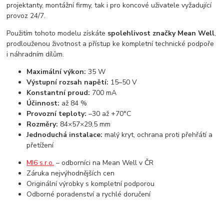
projektanty, montážní firmy, tak i pro koncové uživatele vyžadující
provoz 24/7.
Použitím tohoto modelu získáte
spolehlivost značky Mean Well
,
prodlouženou životnost a přístup ke kompletní technické podpoře
i náhradním dílům.
Maximální výkon:
35 W
Výstupní rozsah napětí:
15–50 V
Konstantní proud:
700 mA
Účinnost:
až 84 %
Provozní teploty:
–30 až +70°C
Rozměry:
84×57×29,5 mm
Jednoduchá instalace:
malý kryt, ochrana proti přehřátí a
přetížení
MI6 s.r.o.
– odborníci na Mean Well v ČR
Záruka nejvýhodnějších cen
Originální výrobky s kompletní podporou
Odborné poradenství a rychlé doručení