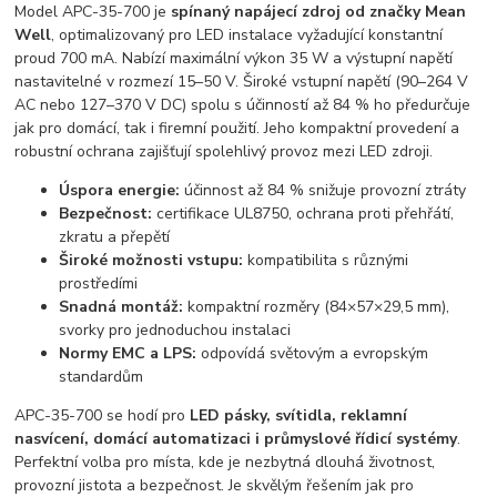
Model APC-35-700 je
spínaný napájecí zdroj od značky Mean
Well
, optimalizovaný pro LED instalace vyžadující konstantní
proud 700 mA. Nabízí maximální výkon 35 W a výstupní napětí
nastavitelné v rozmezí 15–50 V. Široké vstupní napětí (90–264 V
AC nebo 127–370 V DC) spolu s účinností až 84 % ho předurčuje
jak pro domácí, tak i firemní použití. Jeho kompaktní provedení a
robustní ochrana zajišťují spolehlivý provoz mezi LED zdroji.
Úspora energie:
účinnost až 84 % snižuje provozní ztráty
Bezpečnost:
certifikace UL8750, ochrana proti přehřátí,
zkratu a přepětí
Široké možnosti vstupu:
kompatibilita s různými
prostředími
Snadná montáž:
kompaktní rozměry (84×57×29,5 mm),
svorky pro jednoduchou instalaci
Normy EMC a LPS:
odpovídá světovým a evropským
standardům
APC-35-700 se hodí pro
LED pásky, svítidla, reklamní
nasvícení, domácí automatizaci i průmyslové řídicí systémy
.
Perfektní volba pro místa, kde je nezbytná dlouhá životnost,
provozní jistota a bezpečnost. Je skvělým řešením jak pro