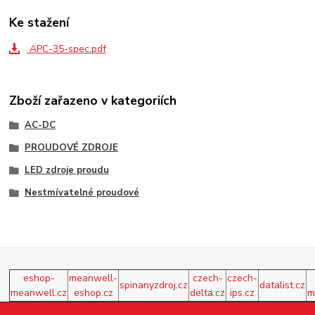
Ke stažení
APC-35-spec.pdf
Zboží zařazeno v kategoriích
AC-DC
PROUDOVÉ ZDROJE
LED zdroje proudu
Nestmívatelné proudové
eshop-
meanwell-
czech-
czech-
spinanyzdroj.cz
datalist.cz
meanwell.cz
eshop.cz
delta.cz
ips.cz
m