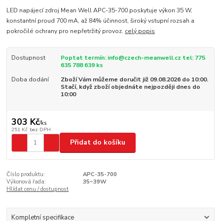
LED napájecí zdroj Mean Well APC-35-700 poskytuje výkon 35 W,
konstantní proud 700 mA, až 84% účinnost, široký vstupní rozsah a
pokročilé ochrany pro nepřetržitý provoz.
celý popis
Dostupnost
Poptat termín: info@czech-meanwell.cz tel: 775
635 788 639 ks
Doba dodání
Zboží Vám můžeme doručit již 09.08.2026 do 10:00.
Stačí, když zboží objednáte nejpozději dnes do
10:00
303 Kč
/
ks
251 Kč
bez DPH
Přidat do košíku
Číslo produktu:
APC-35-700
Výkonová řada:
35~39W
Hlídat cenu / dostupnost
Kompletní specifikace