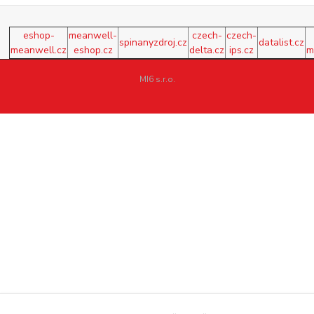
eshop-
meanwell-
czech-
czech-
spinanyzdroj.cz
datalist.cz
meanwell.cz
eshop.cz
delta.cz
ips.cz
m
MI6 s.r.o.