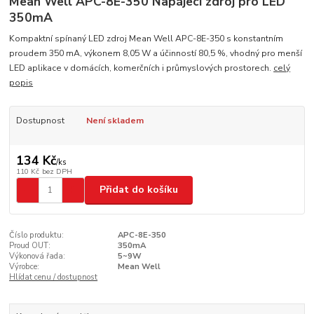
Mean Well APC-8E-350 Napájecí zdroj pro LED
350mA
Kompaktní spínaný LED zdroj Mean Well APC-8E-350 s konstantním
proudem 350 mA, výkonem 8,05 W a účinností 80,5 %, vhodný pro menší
LED aplikace v domácích, komerčních i průmyslových prostorech.
celý
popis
Dostupnost
Není skladem
134 Kč
/
ks
110 Kč
bez DPH
Přidat do košíku
Číslo produktu:
APC-8E-350
Proud OUT:
350mA
Výkonová řada:
5~9W
Výrobce:
Mean Well
Hlídat cenu / dostupnost