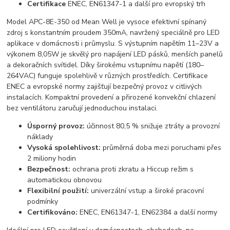
Certifikace
ENEC, EN61347-1 a další pro evropský trh
Model APC-8E-350 od Mean Well je vysoce efektivní spínaný
zdroj s konstantním proudem 350mA, navržený speciálně pro LED
aplikace v domácnosti i průmyslu. S výstupním napětím 11–23V a
výkonem 8,05W je skvělý pro napájení LED pásků, menších panelů
a dekoračních svítidel. Díky širokému vstupnímu napětí (180–
264VAC) funguje spolehlivě v různých prostředích. Certifikace
ENEC a evropské normy zajišťují bezpečný provoz v citlivých
instalacích. Kompaktní provedení a přirozené konvekční chlazení
bez ventilátoru zaručují jednoduchou instalaci.
Úsporný provoz:
účinnost 80,5 % snižuje ztráty a provozní
náklady
Vysoká spolehlivost:
průměrná doba mezi poruchami přes
2 miliony hodin
Bezpečnost:
ochrana proti zkratu a Hiccup režim s
automatickou obnovou
Flexibilní použití:
univerzální vstup a široké pracovní
podmínky
Certifikováno:
ENEC, EN61347-1, EN62384 a další normy