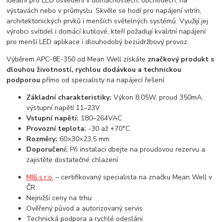
Ideální pro LED osvětlení v domácnostech, obchodech, na
výstavách nebo v průmyslu. Skvěle se hodí pro napájení vitrín,
architektonických prvků i menších světelných systémů. Využijí jej
výrobci svítidel i domácí kutilové, kteří požadují kvalitní napájení
pro menší LED aplikace i dlouhodobý bezúdržbový provoz.
Výběrem APC-8E-350 od Mean Well získáte
značkový produkt s
dlouhou životností, rychlou dodávkou a technickou
podporou
přímo od specialisty na napájecí řešení.
Základní charakteristiky:
Výkon 8,05W, proud 350mA,
výstupní napětí 11–23V
Vstupní napětí:
180–264VAC
Provozní teplota:
-30 až +70°C
Rozměry:
60×30×23,5 mm
Doporučení:
Při instalaci dbejte na proudovou rezervu a
zajistěte dostatečné chlazení
MI6 s.r.o.
– certifikovaný specialista na značku Mean Well v
ČR
Nejnižší ceny na trhu
Ověřený původ a autorizovaný servis
Technická podpora a rychlé odeslání