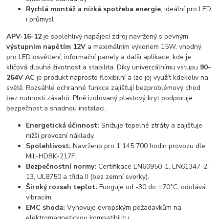
Rychlá montáž a nízká spotřeba energie
, ideální pro LED
i průmysl
APV-16-12
je spolehlivý napájecí zdroj navržený s pevným
výstupním napětím 12V
a maximálním výkonem 15W, vhodný
pro LED osvětlení, informační panely a další aplikace, kde je
klíčová dlouhá životnost a stabilita. Díky univerzálnímu vstupu
90–
264V AC
je produkt naprosto flexibilní a lze jej využít kdekoliv na
světě. Rozsáhlé ochranné funkce zajišťují bezproblémový chod
bez nutnosti zásahů. Plně izolovaný plastový kryt podporuje
bezpečnost a snadnou instalaci.
Energetická účinnost:
Snižuje tepelné ztráty a zajišťuje
nižší provozní náklady.
Spolehlivost:
Navrženo pro 1 145 700 hodin provozu dle
MIL-HDBK-217F.
Bezpečnostní normy:
Certifikace EN60950-1, EN61347-2-
13, UL8750 a třída II (bez zemní svorky).
Široký rozsah teplot:
Funguje od -30 do +70°C, odolává
vibracím.
EMC shoda:
Vyhovuje evropským požadavkům na
elektromagnetickou kompatibilitu.