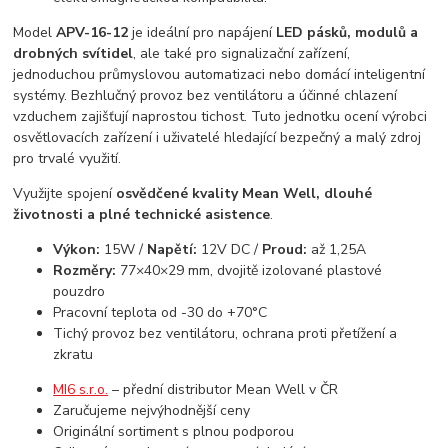
Model
APV-16-12
je ideální pro napájení
LED pásků, modulů a
drobných svítidel
, ale také pro signalizační zařízení,
jednoduchou průmyslovou automatizaci nebo domácí inteligentní
systémy. Bezhlučný provoz bez ventilátoru a účinné chlazení
vzduchem zajišťují naprostou tichost. Tuto jednotku ocení výrobci
osvětlovacích zařízení i uživatelé hledající bezpečný a malý zdroj
pro trvalé využití.
Využijte spojení
osvědčené kvality Mean Well, dlouhé
životnosti a plné technické asistence
.
Výkon:
15W /
Napětí:
12V DC /
Proud:
až 1,25A
Rozměry:
77×40×29 mm, dvojitě izolované plastové
pouzdro
Pracovní teplota od -30 do +70°C
Tichý provoz bez ventilátoru, ochrana proti přetížení a
zkratu
MI6 s.r.o.
– přední distributor Mean Well v ČR
Zaručujeme nejvýhodnější ceny
Originální sortiment s plnou podporou