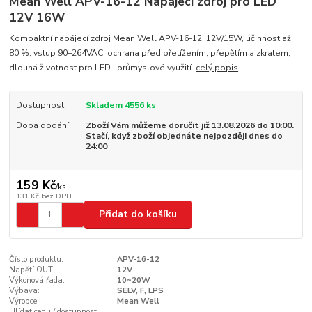
Mean Well APV-16-12 Napájecí zdroj pro LED
12V 16W
Kompaktní napájecí zdroj Mean Well APV-16-12, 12V/15W, účinnost až
80 %, vstup 90–264VAC, ochrana před přetížením, přepětím a zkratem,
dlouhá životnost pro LED i průmyslové využití.
celý popis
Dostupnost
Skladem 4556 ks
Doba dodání
Zboží Vám můžeme doručit již 13.08.2026 do 10:00.
Stačí, když zboží objednáte nejpozději dnes do
24:00
159 Kč
/
ks
131 Kč
bez DPH
Přidat do košíku
Číslo produktu:
APV-16-12
Napětí OUT:
12V
Výkonová řada:
10~20W
Výbava:
SELV, F, LPS
Výrobce:
Mean Well
Hlídat cenu / dostupnost