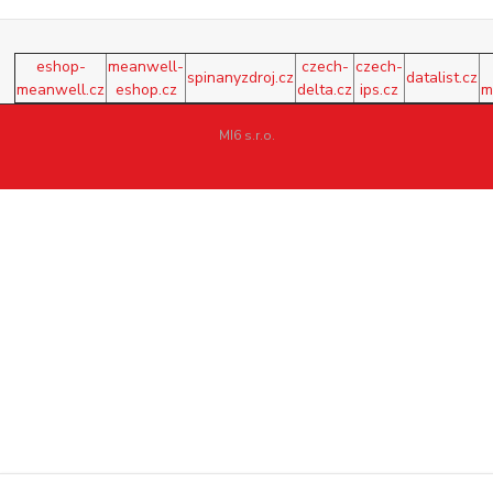
eshop-
meanwell-
czech-
czech-
spinanyzdroj.cz
datalist.cz
meanwell.cz
eshop.cz
delta.cz
ips.cz
m
MI6 s.r.o.