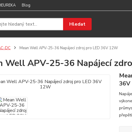
 HEUREKA
Blog
Hledat
AC-DC
Mean Well APV-25-36 Napájecí zdroj pro LED 36V 12W
 Well APV-25-36 Napájecí zdr
Mean
36V
Napáje
výkone
průmysl
přepět