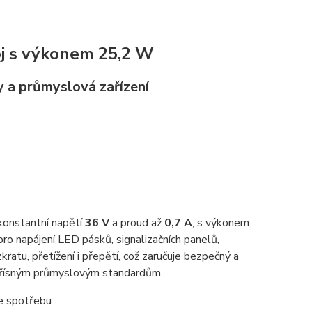
j s výkonem 25,2 W
y a průmyslová zařízení
konstantní napětí
36 V
a proud až
0,7 A
, s výkonem
 napájení LED pásků, signalizačních panelů,
kratu, přetížení i přepětí, což zaručuje bezpečný a
í přísným průmyslovým standardům.
je spotřebu