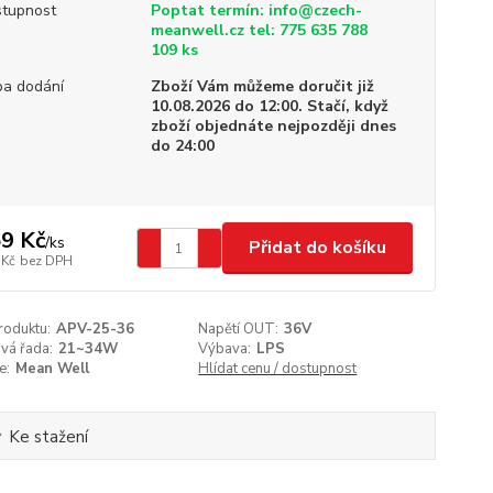
tupnost
Poptat termín: info@czech-
meanwell.cz tel: 775 635 788
109 ks
a dodání
Zboží Vám můžeme doručit již
10.08.2026 do 12:00. Stačí, když
zboží objednáte nejpozději dnes
do 24:00
9 Kč
/
ks
Přidat do košíku
 Kč
bez DPH
roduktu:
APV-25-36
Napětí OUT:
36V
vá řada:
21~34W
Výbava:
LPS
e:
Mean Well
Hlídat cenu / dostupnost
Ke stažení