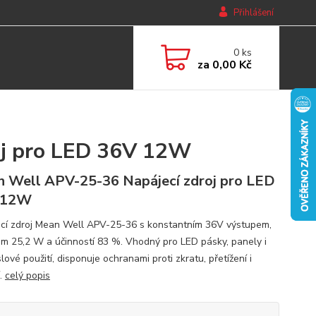
Přihlášení
0
ks
za
0,00 Kč
oj pro LED 36V 12W
 Well APV-25-36 Napájecí zdroj pro LED
 12W
cí zdroj Mean Well APV-25-36 s konstantním 36V výstupem,
m 25,2 W a účinností 83 %. Vhodný pro LED pásky, panely i
ové použití, disponuje ochranami proti zkratu, přetížení i
í.
celý popis