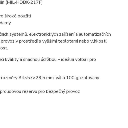
hodin (MIL-HDBK-217F)
 široké použití
ndardy
ačních systémů, elektronických zařízení a automatizačních
 provoz v prostředí s vyššími teplotami nebo vlhkostí.
ost.
cí kvality a snadnou údržbou – ideální volba i pro
%, rozměry 84×57×29,5 mm, váha 100 g, izolovaný
a proudovou rezervu pro bezpečný provoz