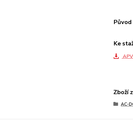
Původ 
Ke sta
APV-
Zboží 
AC-D