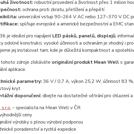
uhá životnost:
robustní provedení a životnost přes 1 milion 
zpečnost:
ochrana proti zkratu, přetížení a přepětí
xibilita:
univerzální vstup 90–264 V AC nebo 127–370 V DC pro
tifikace:
splňuje evropské a americké bezpečnostní a EMC sta
 je ideální pro napájení
LED pásků, panelů, displejů
, inform
ky odolné konstrukci, vysoké účinnosti a ochranám je vhodný i pro
eme jej instalovat tam, kde je důležitá kompaktnost a spolehliv
tohoto zdroje získáváte
originální produkt Mean Well
s garan
ální aplikace.
hnické parametry:
36 V / 0,7 A, výkon 25,2 W, účinnost 83 
stový kryt
tážní doporučení:
dbejte na dostatečné větrání pro chlazení 
s.r.o.
– specialista na Mean Well v ČR
výhodnější ceny
ginální výrobky s plnou výrobní podporou
hnické poradenství a rychlá expedice