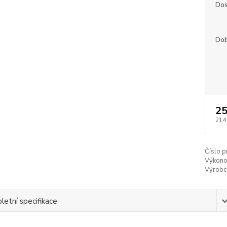
Dos
Dob
25
214
Číslo p
Výkono
Výrobc
etní specifikace