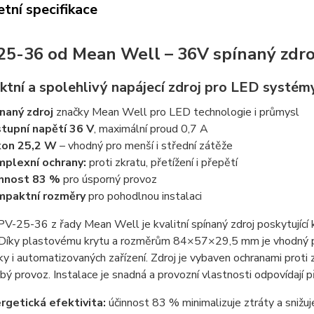
tní specifikace
5-36 od Mean Well – 36V spínaný zdro
tní a spolehlivý napájecí zdroj pro LED systém
naný zdroj
značky Mean Well pro LED technologie i průmysl
tupní napětí 36 V
, maximální proud 0,7 A
kon 25,2 W
– vhodný pro menší i střední zátěže
plexní ochrany:
proti zkratu, přetížení i přepětí
nnost 83 %
pro úsporný provoz
mpaktní rozměry
pro pohodlnou instalaci
-25-36 z řady Mean Well je kvalitní spínaný zdroj poskytující 
 Díky plastovému krytu a rozměrům 84×57×29,5 mm je vhodný pro
ky i automatizovaných zařízení. Zdroj je vybaven ochranami proti z
ý provoz. Instalace je snadná a provozní vlastnosti odpovídaj
rgetická efektivita:
účinnost 83 % minimalizuje ztráty a snižu