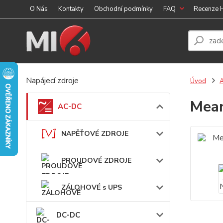
O Nás
Kontakty
Obchodní podmínky
FAQ
Recenze
Napájecí zdroje
Úvod
Mean
AC-DC
NAPĚŤOVÉ ZDROJE
PROUDOVÉ ZDROJE
ZÁLOHOVÉ s UPS
DC-DC