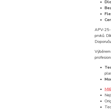
Dlo
Be
Fle
Cer
APV-25-36
prvků. Dí
Doporučuj
Výběrem 
profesion
Tec
pla
Mon
MI6 
Nej
Ori
Tec