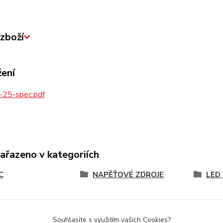
zboží
žení
25-spec.pdf
zařazeno v kategoriích
C
NAPĚŤOVÉ ZDROJE
LED 
Souhlasíte s využitím vašich Cookies?