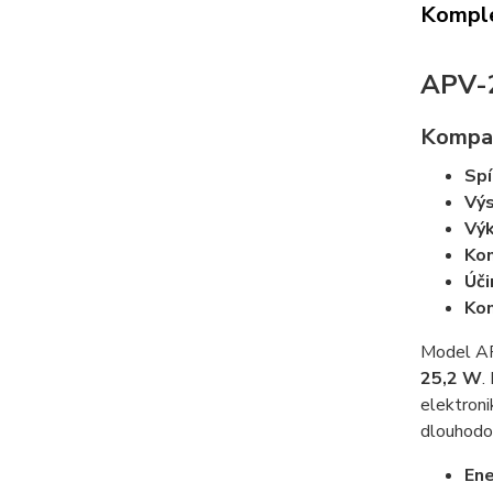
Komple
APV-2
Kompak
Spí
Výs
Vý
Kom
Úči
Ko
Model APV
25,2 W
.
elektroni
dlouhodob
Ene