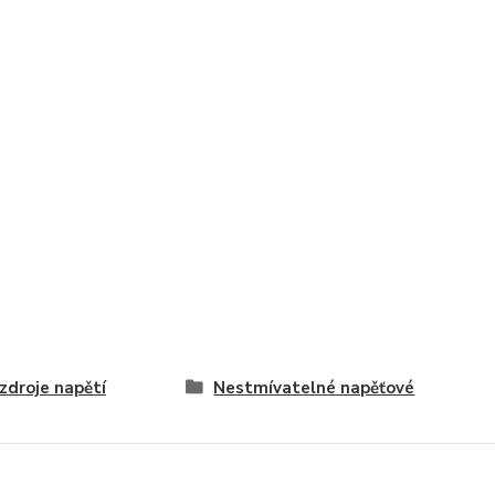
zdroje napětí
Nestmívatelné napěťové