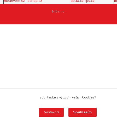
meanwell.cz
eshop.cz
delta.cz
ips.cz
m
MI6 s.r.o.
Souhlasíte s využitím vašich Cookies?
Souhlasím
Nastavení