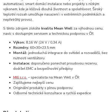
automatizaci, smart domácí instalace nebo projekty s nízkým
výkonem, kde je klíčová dlouhá životnost a spolehlivost. Široký
teplotní rozsah umožňuje nasazení i v extrémních podmínkách a
nepřetržitý provoz.
S tímto zdrojem získáte
kvalitu Mean Well
za výhodnou cenu,
navíc s dostupným servisem a technickou podporou v ČR.
Výkon:
8,16 W (24 V / 0,34 A)
Rozměry:
60×30×23,5 mm
Montáž:
jednoduchá integrace do svítidel a rozvaděčů, bez
nutnosti ventilátoru
Instalace:
doporučeno ponechat proudovou rezervu,
dodržet EMC a bezpečnostní předpisy
MI6 s.r.o.
– specialista na Mean Well v ČR
Zajišťujeme nejlepší cenu
Originální produkty s plnou podporou
Odborné technické konzultace a rychlá expedice