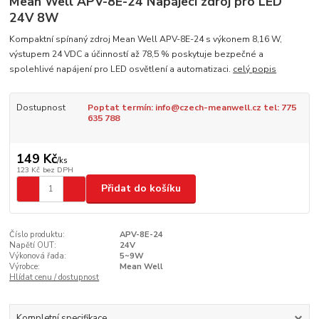
Mean Well APV-8E-24 Napájecí zdroj pro LED
24V 8W
Kompaktní spínaný zdroj Mean Well APV-8E-24 s výkonem 8,16 W,
výstupem 24 VDC a účinností až 78,5 % poskytuje bezpečné a
spolehlivé napájení pro LED osvětlení a automatizaci.
celý popis
Dostupnost
Poptat termín: info@czech-meanwell.cz tel: 775
635 788
149 Kč
/
ks
123 Kč
bez DPH
Přidat do košíku
Číslo produktu:
APV-8E-24
Napětí OUT:
24V
Výkonová řada:
5~9W
Výrobce:
Mean Well
Hlídat cenu / dostupnost
Kompletní specifikace