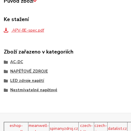
Původ zboží
Ke stažení
APV-8E-spec.pdf
Zboží zařazeno v kategoriích
AC-DC
NAPĚŤOVÉ ZDROJE
LED zdroje napětí
Nestmívatelné napěťové
eshop-
meanwell-
czech-
czech-
spinanyzdroj.cz
datalist.cz