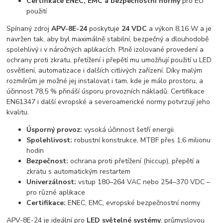
Certifikace ENEC, EMC a bezpečnostní normy
pro EU
použití
Spínaný zdroj
APV-8E-24
poskytuje
24 VDC
a výkon 8,16 W a je
navržen tak, aby byl maximálně stabilní, bezpečný a dlouhodobě
spolehlivý i v náročných aplikacích. Plně izolované provedení a
ochrany proti zkratu, přetížení i přepětí mu umožňují použití u LED
osvětlení, automatizace i dalších citlivých zařízení. Díky malým
rozměrům je možné jej instalovat i tam, kde je málo prostoru, a
účinnost 78,5 % přináší úsporu provozních nákladů. Certifikace
EN61347 i další evropské a severoamerické normy potvrzují jeho
kvalitu.
Úsporný provoz:
vysoká účinnost šetří energii
Spolehlivost:
robustní konstrukce, MTBF přes 1,6 milionu
hodin
Bezpečnost:
ochrana proti přetížení (hiccup), přepětí a
zkratu s automatickým restartem
Univerzálnost:
vstup 180–264 VAC nebo 254–370 VDC –
pro různé aplikace
Certifikace:
ENEC, EMC, evropské bezpečnostní normy
APV-8E-24 je ideální pro
LED světelné systémy
, průmyslovou