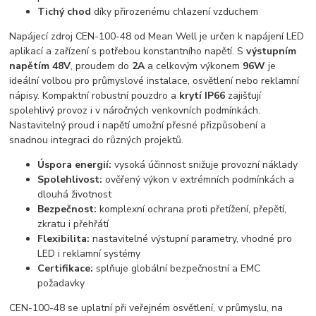
Tichý chod
díky přirozenému chlazení vzduchem
Napájecí zdroj CEN-100-48 od Mean Well je určen k napájení LED
aplikací a zařízení s potřebou konstantního napětí. S
výstupním
napětím 48V
, proudem do
2A
a celkovým výkonem
96W
je
ideální volbou pro průmyslové instalace, osvětlení nebo reklamní
nápisy. Kompaktní robustní pouzdro a
krytí IP66
zajišťují
spolehlivý provoz i v náročných venkovních podmínkách.
Nastavitelný proud i napětí umožní přesné přizpůsobení a
snadnou integraci do různých projektů.
Úspora energií:
vysoká účinnost snižuje provozní náklady
Spolehlivost:
ověřený výkon v extrémních podmínkách a
dlouhá životnost
Bezpečnost:
komplexní ochrana proti přetížení, přepětí,
zkratu i přehřátí
Flexibilita:
nastavitelné výstupní parametry, vhodné pro
LED i reklamní systémy
Certifikace:
splňuje globální bezpečnostní a EMC
požadavky
CEN-100-48 se uplatní při veřejném osvětlení, v průmyslu, na