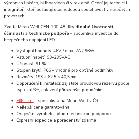
výrobních linkách, billboardech či v reklamě. Ocení jej technici i
integrátoři, kteří požadují dlouhodobou spolehlivost v náročných
provozech.
Zvolte Mean Well CEN-100-48 díky
dlouhé životnosti,
účinnosti a technické podpoře
– spolehlivá investice do
bezpečného napájení LED.
Výstupní hodnoty: 48V / max. 2A / 96W
Vstupní napětí: 90–295VAC
Účinnost: 91 %
Stupeň krytí: IP66 – vhodné pro obtížné podmínky
Rozměry: 193 × 62,5 × 40,5 mm
Doporučení k instalaci: zajistěte proudovou rezervu podle
typu zátěže, chlazení přirozeným prouděním
MI6 s.r.o.
– specialista na Mean Well v ČR
Nejlepší cena garantována
Originální výrobek s plnou technickou podporou
Expresní expedice a poradenství zdarma