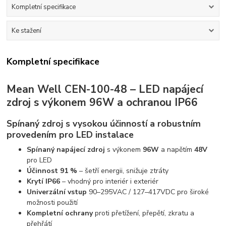
Kompletní specifikace
Ke stažení
Kompletní specifikace
Mean Well CEN-100-48 – LED napájecí
zdroj s výkonem 96W a ochranou IP66
Spínaný zdroj s vysokou účinností a robustním
provedením pro LED instalace
Spínaný napájecí zdroj
s výkonem
96W
a napětím
48V
pro LED
Účinnost 91 %
– šetří energii, snižuje ztráty
Krytí IP66
– vhodný pro interiér i exteriér
Univerzální vstup
90–295VAC / 127–417VDC pro široké
možnosti použití
Kompletní ochrany
proti přetížení, přepětí, zkratu a
přehřátí