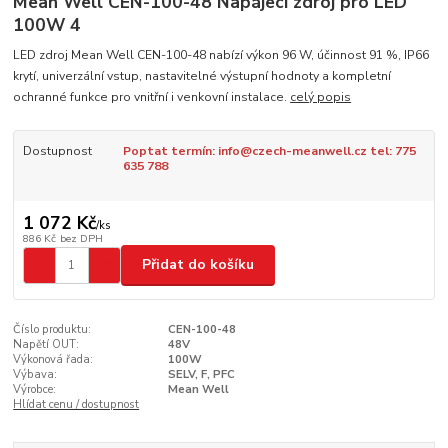
Mean Well CEN-100-48 Napájecí zdroj pro LED
100W 4
LED zdroj Mean Well CEN-100-48 nabízí výkon 96 W, účinnost 91 %, IP66
krytí, univerzální vstup, nastavitelné výstupní hodnoty a kompletní
ochranné funkce pro vnitřní i venkovní instalace.
celý popis
Dostupnost
Poptat termín: info@czech-meanwell.cz tel: 775
635 788
1 072 Kč
/
ks
886 Kč
bez DPH
Přidat do košíku
Číslo produktu:
CEN-100-48
Napětí OUT:
48V
Výkonová řada:
100W
Výbava:
SELV, F, PFC
Výrobce:
Mean Well
Hlídat cenu / dostupnost