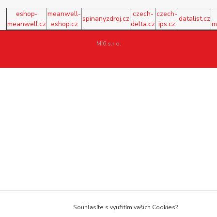
eshop-
meanwell-
czech-
czech-
spinanyzdroj.cz
datalist.cz
meanwell.cz
eshop.cz
delta.cz
ips.cz
m
MI6 s.r.o.
Souhlasíte s využitím vašich Cookies?