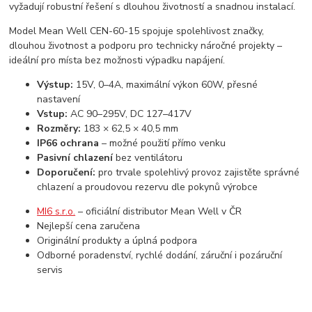
vyžadují robustní řešení s dlouhou životností a snadnou instalací.
Model Mean Well CEN-60-15 spojuje spolehlivost značky,
dlouhou životnost a podporu pro technicky náročné projekty –
ideální pro místa bez možnosti výpadku napájení.
Výstup:
15V, 0–4A, maximální výkon 60W, přesné
nastavení
Vstup:
AC 90–295V, DC 127–417V
Rozměry:
183 × 62,5 × 40,5 mm
IP66 ochrana
– možné použití přímo venku
Pasivní chlazení
bez ventilátoru
Doporučení:
pro trvale spolehlivý provoz zajistěte správné
chlazení a proudovou rezervu dle pokynů výrobce
MI6 s.r.o.
– oficiální distributor Mean Well v ČR
Nejlepší cena zaručena
Originální produkty a úplná podpora
Odborné poradenství, rychlé dodání, záruční i pozáruční
servis