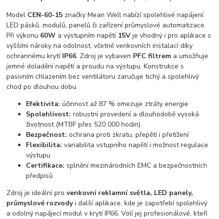
Model
CEN-60-15
značky Mean Well nabízí spolehlivé napájení
LED pásků, modulů, panelů či zařízení průmyslové automatizace.
Při výkonu
60W
a výstupním napětí
15V
je vhodný i pro aplikace s
vyššími nároky na odolnost, včetně venkovních instalací díky
ochrannému krytí
IP66
. Zdroj je vybaven
PFC filtrem
a umožňuje
jemné doladění napětí a proudu na výstupu. Konstrukce s
pasivním chlazením bez ventilátoru zaručuje tichý a spolehlivý
chod po dlouhou dobu.
Efektivita:
účinnost až 87 % omezuje ztráty energie
Spolehlivost:
robustní provedení a dlouhodobě vysoká
životnost (MTBF přes 520 000 hodin)
Bezpečnost:
ochrana proti zkratu, přepětí i přetížení
Flexibilita:
variabilita vstupního napětí i možnost regulace
výstupu
Certifikace:
splnění mezinárodních EMC a bezpečnostních
předpisů
Zdroj je ideální pro
venkovní reklamní světla, LED panely,
průmyslové rozvody
i další aplikace, kde je zapotřebí spolehlivý
a odolný napájecí modul v krytí IP66. Volí jej profesionálové, kteří