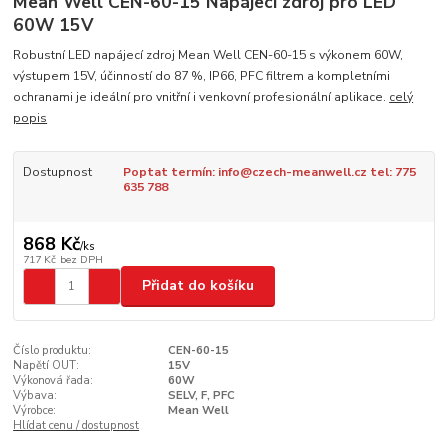
Mean Well CEN-60-15 Napájecí zdroj pro LED
60W 15V
Robustní LED napájecí zdroj Mean Well CEN-60-15 s výkonem 60W,
výstupem 15V, účinností do 87 %, IP66, PFC filtrem a kompletními
ochranami je ideální pro vnitřní i venkovní profesionální aplikace.
celý
popis
Dostupnost
Poptat termín: info@czech-meanwell.cz tel: 775
635 788
868 Kč
/
ks
717 Kč
bez DPH
Přidat do košíku
Číslo produktu:
CEN-60-15
Napětí OUT:
15V
Výkonová řada:
60W
Výbava:
SELV, F, PFC
Výrobce:
Mean Well
Hlídat cenu / dostupnost