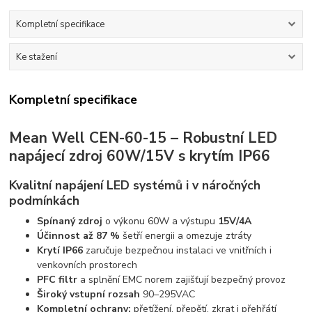
Kompletní specifikace
Ke stažení
Kompletní specifikace
Mean Well CEN-60-15 – Robustní LED
napájecí zdroj 60W/15V s krytím IP66
Kvalitní napájení LED systémů i v náročných
podmínkách
Spínaný zdroj
o výkonu 60W a výstupu
15V/4A
Účinnost až 87 %
šetří energii a omezuje ztráty
Krytí IP66
zaručuje bezpečnou instalaci ve vnitřních i
venkovních prostorech
PFC filtr
a splnění EMC norem zajišťují bezpečný provoz
Široký vstupní rozsah
90–295VAC
Kompletní ochrany:
přetížení, přepětí, zkrat i přehřátí