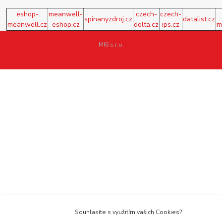
eshop-
meanwell-
czech-
czech-
spinanyzdroj.cz
datalist.cz
meanwell.cz
eshop.cz
delta.cz
ips.cz
m
MI6 s.r.o.
Souhlasíte s využitím vašich Cookies?