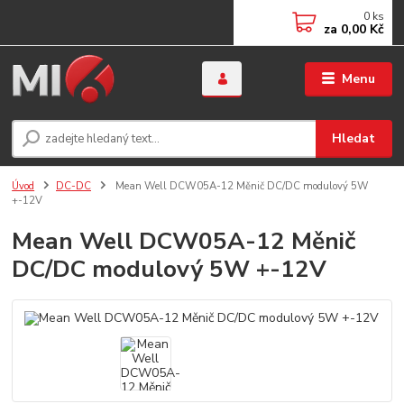
0
ks
za
0,00 Kč
Menu
Hledat
Úvod
DC-DC
Mean Well DCW05A-12 Měnič DC/DC modulový 5W
+-12V
Mean Well DCW05A-12 Měnič
DC/DC modulový 5W +-12V