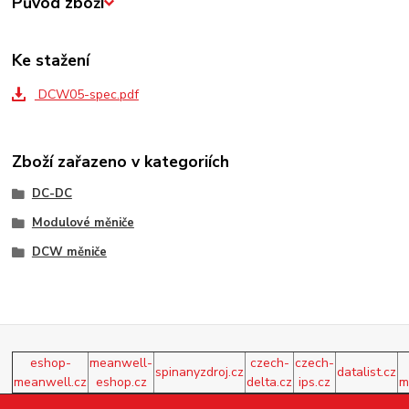
Původ zboží
Ke stažení
DCW05-spec.pdf
Zboží zařazeno v kategoriích
DC-DC
Modulové měniče
DCW měniče
eshop-
meanwell-
czech-
czech-
spinanyzdroj.cz
datalist.cz
meanwell.cz
eshop.cz
delta.cz
ips.cz
m