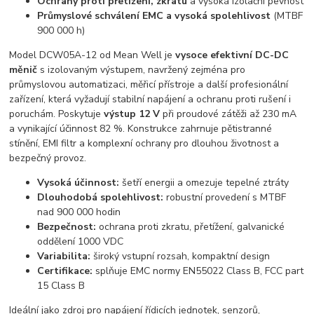
Ochrany proti přetížení, zkratu
a vysoká izolační pevnost
Průmyslové schválení EMC a vysoká spolehlivost
(MTBF
900 000 h)
Model DCW05A-12 od Mean Well je
vysoce efektivní DC-DC
měnič
s izolovaným výstupem, navržený zejména pro
průmyslovou automatizaci, měřicí přístroje a další profesionální
zařízení, která vyžadují stabilní napájení a ochranu proti rušení i
poruchám. Poskytuje
výstup 12 V
při proudové zátěži až 230 mA
a vynikající účinnost 82 %. Konstrukce zahrnuje pětistranné
stínění, EMI filtr a komplexní ochrany pro dlouhou životnost a
bezpečný provoz.
Vysoká účinnost:
šetří energii a omezuje tepelné ztráty
Dlouhodobá spolehlivost:
robustní provedení s MTBF
nad 900 000 hodin
Bezpečnost:
ochrana proti zkratu, přetížení, galvanické
oddělení 1000 VDC
Variabilita:
široký vstupní rozsah, kompaktní design
Certifikace:
splňuje EMC normy EN55022 Class B, FCC part
15 Class B
Ideální jako zdroj pro napájení řídicích jednotek, senzorů,