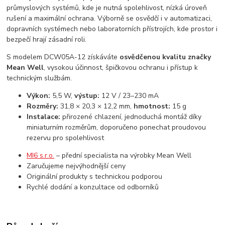
průmyslových systémů, kde je nutná spolehlivost, nízká úroveň
rušení a maximální ochrana. Výborně se osvědčí i v automatizaci,
dopravních systémech nebo laboratorních přístrojích, kde prostor i
bezpečí hrají zásadní roli.
S modelem DCW05A-12 získáváte
osvědčenou kvalitu značky
Mean Well
, vysokou účinnost, špičkovou ochranu i přístup k
technickým službám.
Výkon:
5,5 W,
výstup:
12 V / 23–230 mA
Rozměry:
31,8 × 20,3 × 12,2 mm,
hmotnost:
15 g
Instalace:
přirozené chlazení, jednoduchá montáž díky
miniaturním rozměrům, doporučeno ponechat proudovou
rezervu pro spolehlivost
MI6 s.r.o.
– přední specialista na výrobky Mean Well
Zaručujeme nejvýhodnější ceny
Originální produkty s technickou podporou
Rychlé dodání a konzultace od odborníků