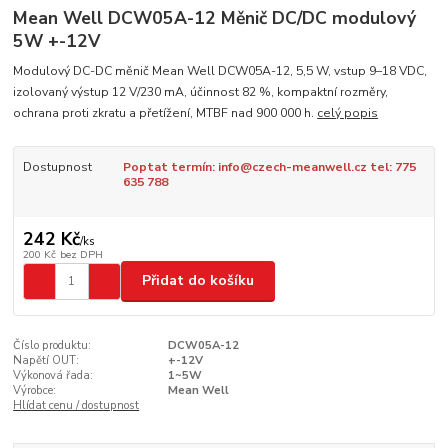
Mean Well DCW05A-12 Měnič DC/DC modulový
5W +-12V
Modulový DC-DC měnič Mean Well DCW05A-12, 5,5 W, vstup 9–18 VDC,
izolovaný výstup 12 V/230 mA, účinnost 82 %, kompaktní rozměry,
ochrana proti zkratu a přetížení, MTBF nad 900 000 h.
celý popis
Dostupnost
Poptat termín: info@czech-meanwell.cz tel: 775
635 788
242 Kč
/
ks
200 Kč
bez DPH
Přidat do košíku
Číslo produktu:
DCW05A-12
Napětí OUT:
+-12V
Výkonová řada:
1~5W
Výrobce:
Mean Well
Hlídat cenu / dostupnost