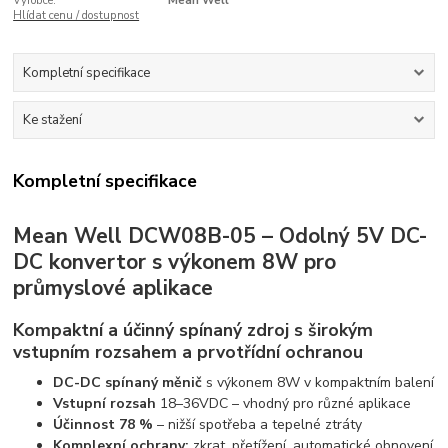
Výrobce:
Mean Well
Hlídat cenu / dostupnost
Kompletní specifikace
Ke stažení
Kompletní specifikace
Mean Well DCW08B-05 – Odolný 5V DC-
DC konvertor s výkonem 8W pro
průmyslové aplikace
Kompaktní a účinný spínaný zdroj s širokým
vstupním rozsahem a prvotřídní ochranou
DC-DC spínaný měnič
s výkonem 8W v kompaktním balení
Vstupní rozsah
18–36VDC – vhodný pro různé aplikace
Účinnost 78 %
– nižší spotřeba a tepelné ztráty
Komplexní ochrany:
zkrat, přetížení, automatické obnovení