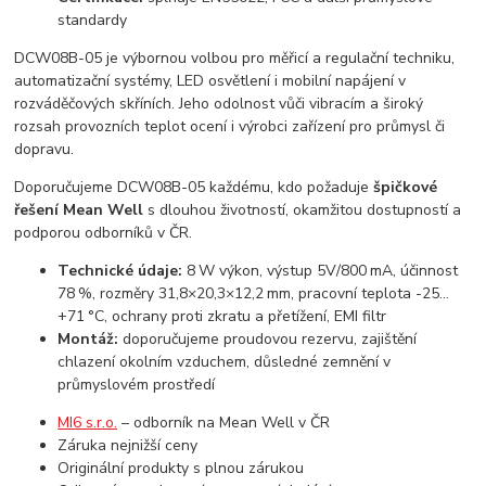
standardy
DCW08B-05 je výbornou volbou pro měřicí a regulační techniku,
automatizační systémy, LED osvětlení i mobilní napájení v
rozváděčových skříních. Jeho odolnost vůči vibracím a široký
rozsah provozních teplot ocení i výrobci zařízení pro průmysl či
dopravu.
Doporučujeme DCW08B-05 každému, kdo požaduje
špičkové
řešení Mean Well
s dlouhou životností, okamžitou dostupností a
podporou odborníků v ČR.
Technické údaje:
8 W výkon, výstup 5V/800 mA, účinnost
78 %, rozměry 31,8×20,3×12,2 mm, pracovní teplota -25…
+71 °C, ochrany proti zkratu a přetížení, EMI filtr
Montáž:
doporučujeme proudovou rezervu, zajištění
chlazení okolním vzduchem, důsledné zemnění v
průmyslovém prostředí
MI6 s.r.o.
– odborník na Mean Well v ČR
Záruka nejnižší ceny
Originální produkty s plnou zárukou