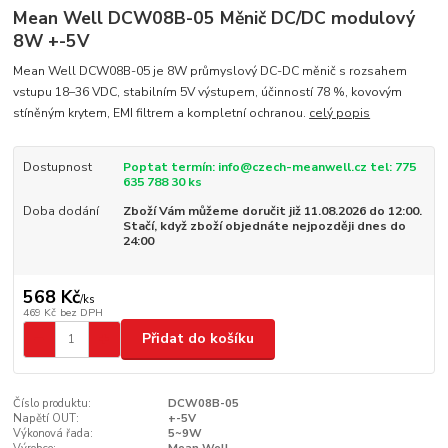
Mean Well DCW08B-05 Měnič DC/DC modulový
8W +-5V
Mean Well DCW08B-05 je 8W průmyslový DC-DC měnič s rozsahem
vstupu 18–36 VDC, stabilním 5V výstupem, účinností 78 %, kovovým
stíněným krytem, EMI filtrem a kompletní ochranou.
celý popis
Dostupnost
Poptat termín: info@czech-meanwell.cz tel: 775
635 788 30 ks
Doba dodání
Zboží Vám můžeme doručit již 11.08.2026 do 12:00.
Stačí, když zboží objednáte nejpozději dnes do
24:00
568 Kč
/
ks
469 Kč
bez DPH
Přidat do košíku
Číslo produktu:
DCW08B-05
Napětí OUT:
+-5V
Výkonová řada:
5~9W