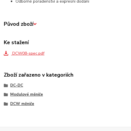
Odborné poradenství a expresní dodání
Původ zboží
Ke stažení
DCW08-spec.pdf
Zboží zařazeno v kategoriích
DC-DC
Modulové měniče
DCW měniče