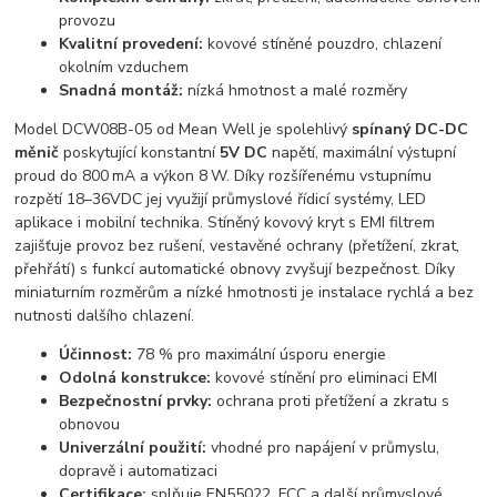
provozu
Kvalitní provedení:
kovové stíněné pouzdro, chlazení
okolním vzduchem
Snadná montáž:
nízká hmotnost a malé rozměry
Model DCW08B-05 od Mean Well je spolehlivý
spínaný DC-DC
měnič
poskytující konstantní
5V DC
napětí, maximální výstupní
proud do 800 mA a výkon 8 W. Díky rozšířenému vstupnímu
rozpětí 18–36VDC jej využijí průmyslové řídicí systémy, LED
aplikace i mobilní technika. Stíněný kovový kryt s EMI filtrem
zajišťuje provoz bez rušení, vestavěné ochrany (přetížení, zkrat,
přehřátí) s funkcí automatické obnovy zvyšují bezpečnost. Díky
miniaturním rozměrům a nízké hmotnosti je instalace rychlá a bez
nutnosti dalšího chlazení.
Účinnost:
78 % pro maximální úsporu energie
Odolná konstrukce:
kovové stínění pro eliminaci EMI
Bezpečnostní prvky:
ochrana proti přetížení a zkratu s
obnovou
Univerzální použití:
vhodné pro napájení v průmyslu,
dopravě i automatizaci
Certifikace:
splňuje EN55022, FCC a další průmyslové