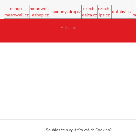
eshop-
meanwell-
czech-
czech-
spinanyzdroj.cz
datalist.cz
meanwell.cz
eshop.cz
delta.cz
ips.cz
m
MI6 s.r.o.
Souhlasíte s využitím vašich Cookies?