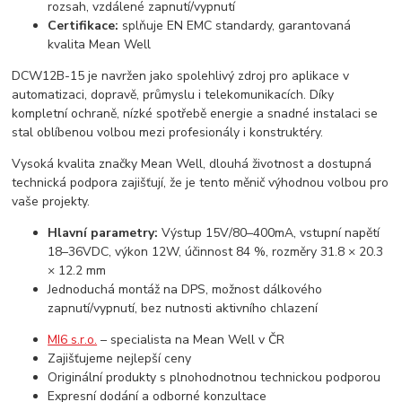
rozsah, vzdálené zapnutí/vypnutí
Certifikace:
splňuje EN EMC standardy, garantovaná
kvalita Mean Well
DCW12B-15 je navržen jako spolehlivý zdroj pro aplikace v
automatizaci, dopravě, průmyslu i telekomunikacích. Díky
kompletní ochraně, nízké spotřebě energie a snadné instalaci se
stal oblíbenou volbou mezi profesionály i konstruktéry.
Vysoká kvalita značky Mean Well, dlouhá životnost a dostupná
technická podpora zajišťují, že je tento měnič výhodnou volbou pro
vaše projekty.
Hlavní parametry:
Výstup 15V/80–400mA, vstupní napětí
18–36VDC, výkon 12W, účinnost 84 %, rozměry 31.8 × 20.3
× 12.2 mm
Jednoduchá montáž na DPS, možnost dálkového
zapnutí/vypnutí, bez nutnosti aktivního chlazení
MI6 s.r.o.
– specialista na Mean Well v ČR
Zajišťujeme nejlepší ceny
Originální produkty s plnohodnotnou technickou podporou
Expresní dodání a odborné konzultace