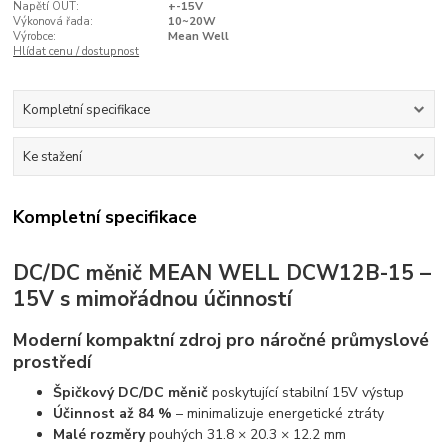
Napětí OUT:
+-15V
Výkonová řada:
10~20W
Výrobce:
Mean Well
Hlídat cenu / dostupnost
Kompletní specifikace
Ke stažení
Kompletní specifikace
DC/DC měnič MEAN WELL DCW12B-15 –
15V s mimořádnou účinností
Moderní kompaktní zdroj pro náročné průmyslové
prostředí
Špičkový DC/DC měnič
poskytující stabilní 15V výstup
Účinnost až 84 %
– minimalizuje energetické ztráty
Malé rozměry
pouhých 31.8 × 20.3 × 12.2 mm