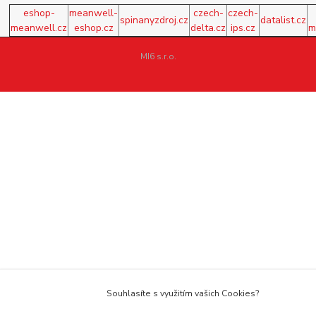
eshop-
meanwell-
czech-
czech-
spinanyzdroj.cz
datalist.cz
meanwell.cz
eshop.cz
delta.cz
ips.cz
m
MI6 s.r.o.
Souhlasíte s využitím vašich Cookies?