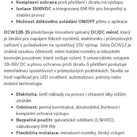
Komplexní ochrana
proti přetížení i zkratu na výstupu
Izolace 1500VDC
a integrovaný EMI filtr pro bezpečný a
stabilní provoz
Možnost dálkového ovládání ON/OFF
přímo z aplikace
DCW12B-15
představuje inovativní spínaný
DC/DC měnič
, který
je ideální pro napájení řídicích systémů, elektroniky i průmyslových
zařízení s požadavkem na spolehlivý 15V výstup. Série DCW12 je
známá vysokou účinností, velmi malými rozměry a robustním
kovovým pouzdrem, které snižuje rušení. S univerzálním vstupem
18–36V DC a plnou ochranou proti zkratu či přetížení poskytuje
mimořádnou spolehlivost v průmyslových podmínkách. Skvěle se
hodí například pro LED osvětlení, automatizaci, pohony nebo
mobilní technologie.
Efektivita:
šetří náklady na provoz i chlazení díky nižším
ztrátám
Odolnost:
pevná konstrukce, dlouhodobá životnost i
kompletní ochrana výstupu
Bezpečné použití:
galvanické oddělení (1,5kVDC),
zabudovaný EMI filtr
Flexibilita instalace:
miniaturní rozměry, široký vstupní