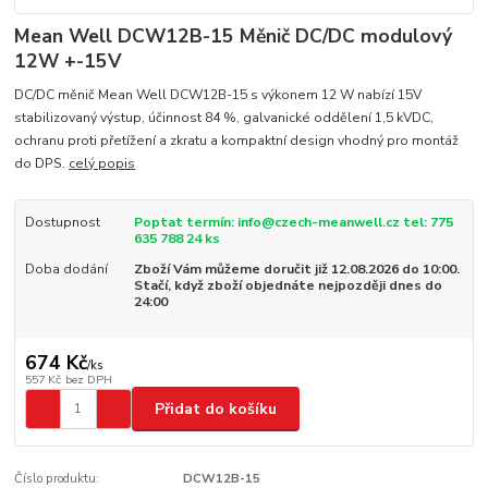
Mean Well DCW12B-15 Měnič DC/DC modulový
12W +-15V
DC/DC měnič Mean Well DCW12B-15 s výkonem 12 W nabízí 15V
stabilizovaný výstup, účinnost 84 %, galvanické oddělení 1,5 kVDC,
ochranu proti přetížení a zkratu a kompaktní design vhodný pro montáž
do DPS.
celý popis
Dostupnost
Poptat termín: info@czech-meanwell.cz tel: 775
635 788 24 ks
Doba dodání
Zboží Vám můžeme doručit již 12.08.2026 do 10:00.
Stačí, když zboží objednáte nejpozději dnes do
24:00
674 Kč
/
ks
557 Kč
bez DPH
Přidat do košíku
Číslo produktu:
DCW12B-15