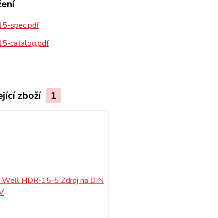
žení
5-spec.pdf
5-catalog.pdf
jící zboží
1