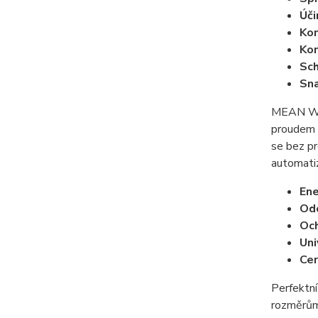
Úči
Ko
Kom
Sch
Sn
MEAN WEL
proudem a
se bez pr
automatiz
Ene
Od
Och
Uni
Cer
Perfektní
rozměrům 