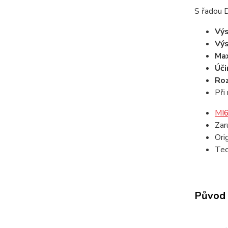
S řadou 
Výs
Výs
Max
Úči
Ro
Při
MI6 
Zar
Ori
Tec
Původ 