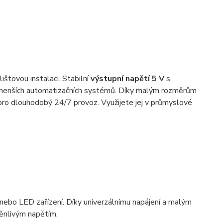
tovou instalaci. Stabilní
výstupní napětí 5 V
s
é i menších automatizačních systémů. Díky malým rozměrům
 pro dlouhodobý 24/7 provoz. Využijete jej v průmyslové
 nebo LED zařízení. Díky univerzálnímu napájení a malým
měnlivým napětím.