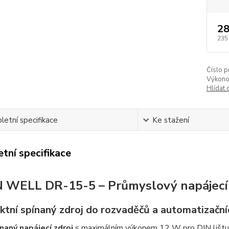
28
235
Číslo p
Výkono
Hlídat 
etní specifikace
Ke stažení
tní specifikace
WELL DR-15-5 – Průmyslový napájecí z
tní spínaný zdroj do rozvaděčů a automatizačn
naný napájecí zdroj
s maximálním výkonem 12 W pro DIN lištu