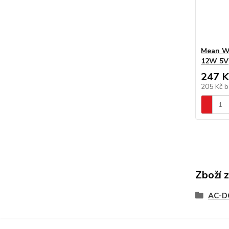
Mean We
12W 5V
247 K
205 Kč
b
Zboží 
AC-D