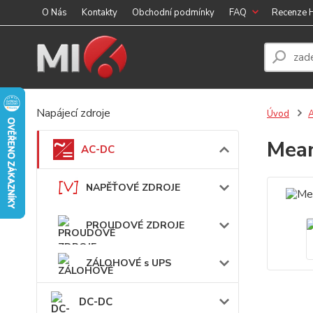
O Nás
Kontakty
Obchodní podmínky
FAQ
Recenze
Napájecí zdroje
Úvod
Mean
AC-DC
NAPĚŤOVÉ ZDROJE
PROUDOVÉ ZDROJE
ZÁLOHOVÉ s UPS
DC-DC