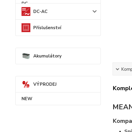
DC-AC
Příslušenství
Akumulátory
Kompl
VÝPRODEJ
Komple
NEW
MEAN 
Kompak
Spí