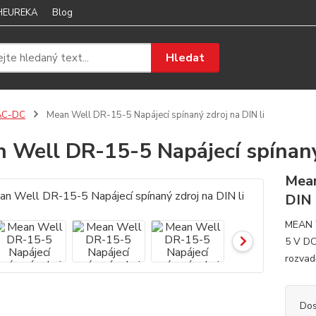
 HEUREKA
Blog
Hledat
AC-DC
Mean Well DR-15-5 Napájecí spínaný zdroj na DIN li
 Well DR-15-5 Napájecí spínaný 
Mean
DIN 
MEAN W
5 V DC
rozvad
Dos