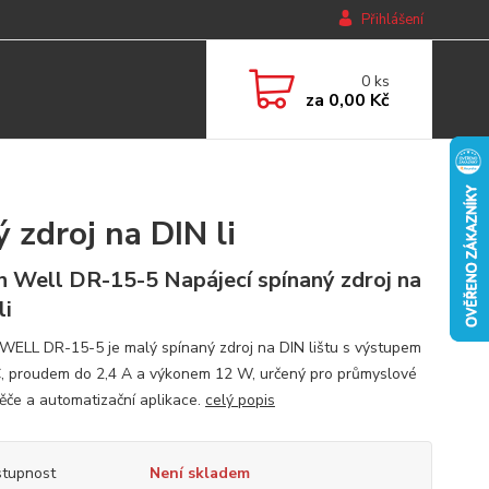
Přihlášení
0
ks
za
0,00 Kč
zdroj na DIN li
 Well DR-15-5 Napájecí spínaný zdroj na
li
ELL DR-15-5 je malý spínaný zdroj na DIN lištu s výstupem
, proudem do 2,4 A a výkonem 12 W, určený pro průmyslové
ěče a automatizační aplikace.
celý popis
tupnost
Není skladem