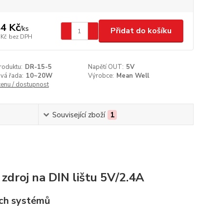
4 Kč
/
ks
Přidat do košíku
 Kč
bez DPH
roduktu:
DR-15-5
Napětí OUT:
5V
vá řada:
10~20W
Výrobce:
Mean Well
cenu / dostupnost
Související zboží
1
droj na DIN lištu 5V/2.4A
ích systémů