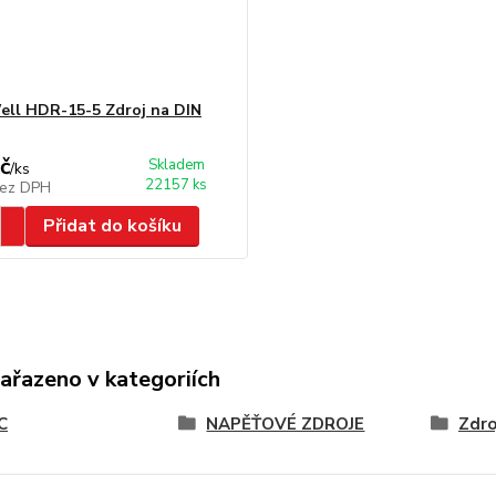
ll HDR-15-5 Zdroj na DIN
č
Skladem
/
ks
22157 ks
ez DPH
Přidat do košíku
zařazeno v kategoriích
C
NAPĚŤOVÉ ZDROJE
Zdro