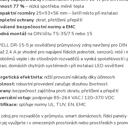
nnost 77 %
– nízká spotřeba, méně tepla
mpaktní rozměry
25×93×56 mm – šetří místo při instalaci
pletní ochrany
: zkrat, přetížení, přepětí
válené bezpečnostní normy a EMC
adná montáž
na DIN lištu TS-35/7.5 nebo 15
L DR-15-5 je osvědčený průmyslový zdroj navržený pro DIN liš
ž 2,4 A je vhodné pro napájení řídicích jednotek, senzorů, rel
oblémů vejde i do stísněných rozvaděčů a vyniká spolehlivostí i
aci, domácích chytrých systémech i při instalaci LED osvětlení.
rgetická efektivita:
nižší provozní náklady díky účinnosti
olnost:
robustní provedení zaručuje dlouhou životnost
rany:
bezpečnost zajištěna proti zkratu, přetížení a přepětí
verzální vstup:
podporuje 85–264 VAC / 120–370 VDC
tifikace:
splňuje normy UL, TUV, EN, EMC
 zdroj pro rozvaděče v průmyslu, smart domácnosti, řídicí panely
jej využijete i v omezených prostorách nebo prostředích s pro