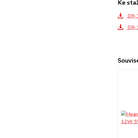
Ke sta
DR-1
DR-1
Souvise