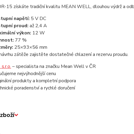
DR-15 získáte tradiční kvalitu MEAN WELL, dlouhou výdrž a odbo
tupní napětí:
5 V DC
tupní proud:
až 2,4 A
imální výkon:
12 W
nnost:
77 %
změry:
25×93×56 mm
 návrhu zátěže zajistěte dostatečné chlazení a rezervu proudu.
s.r.o.
– specialista na značku Mean Well v ČR
učujeme nejvýhodnější cenu
ginální produkty a kompletní podpora
hnické poradenství a rychlé doručení
zboží