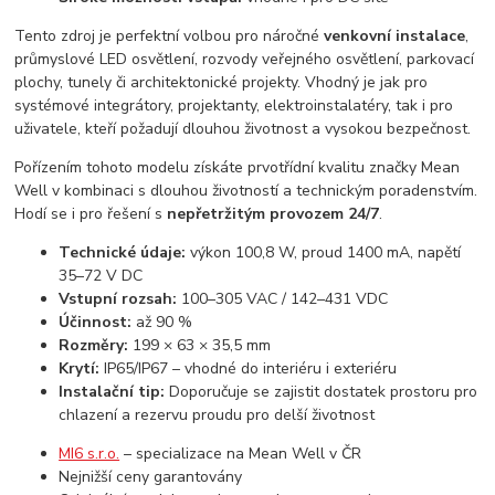
Tento zdroj je perfektní volbou pro náročné
venkovní instalace
,
průmyslové LED osvětlení, rozvody veřejného osvětlení, parkovací
plochy, tunely či architektonické projekty. Vhodný je jak pro
systémové integrátory, projektanty, elektroinstalatéry, tak i pro
uživatele, kteří požadují dlouhou životnost a vysokou bezpečnost.
Pořízením tohoto modelu získáte prvotřídní kvalitu značky Mean
Well v kombinaci s dlouhou životností a technickým poradenstvím.
Hodí se i pro řešení s
nepřetržitým provozem 24/7
.
Technické údaje:
výkon 100,8 W, proud 1400 mA, napětí
35–72 V DC
Vstupní rozsah:
100–305 VAC / 142–431 VDC
Účinnost:
až 90 %
Rozměry:
199 × 63 × 35,5 mm
Krytí:
IP65/IP67 – vhodné do interiéru i exteriéru
Instalační tip:
Doporučuje se zajistit dostatek prostoru pro
chlazení a rezervu proudu pro delší životnost
MI6 s.r.o.
– specializace na Mean Well v ČR
Nejnižší ceny garantovány