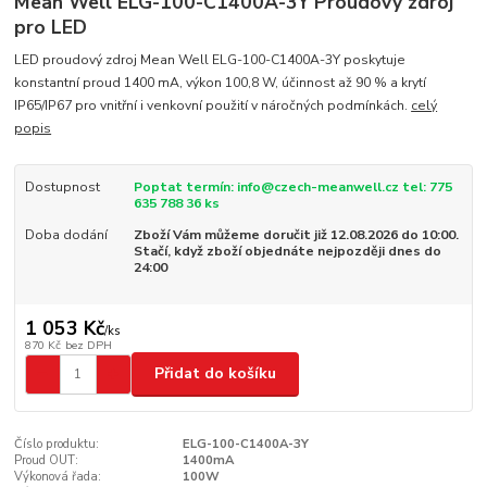
Mean Well ELG-100-C1400A-3Y Proudový zdroj
pro LED
LED proudový zdroj Mean Well ELG-100-C1400A-3Y poskytuje
konstantní proud 1400 mA, výkon 100,8 W, účinnost až 90 % a krytí
IP65/IP67 pro vnitřní i venkovní použití v náročných podmínkách.
celý
popis
Dostupnost
Poptat termín: info@czech-meanwell.cz tel: 775
635 788 36 ks
Doba dodání
Zboží Vám můžeme doručit již 12.08.2026 do 10:00.
Stačí, když zboží objednáte nejpozději dnes do
24:00
1 053 Kč
/
ks
870 Kč
bez DPH
Přidat do košíku
Číslo produktu:
ELG-100-C1400A-3Y
Proud OUT:
1400mA
Výkonová řada:
100W