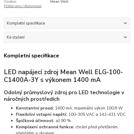
Výrobce:
Mean Well
Hlídat cenu / dostupnost
Kompletní specifikace
Ke stažení
Kompletní specifikace
LED napájecí zdroj Mean Well ELG-100-
C1400A-3Y s výkonem 1400 mA
Odolný průmyslový zdroj pro LED technologie v
náročných prostředích
Konstantní proud:
1400 mA, maximální výkon 100,8 W
Flexibilní vstupní napětí:
100–305 VAC a 142–431 VDC
Špičková účinnost:
až 90 %
Komplexní ochranné funkce:
chrání před přetížením,
přehřátím a zkratem