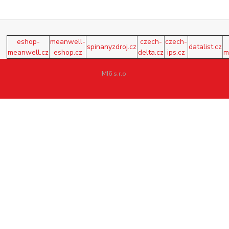
eshop-
meanwell-
czech-
czech-
spinanyzdroj.cz
datalist.cz
meanwell.cz
eshop.cz
delta.cz
ips.cz
m
MI6 s.r.o.