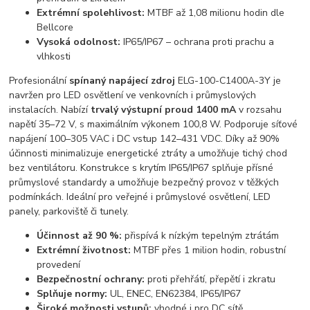
Extrémní spolehlivost:
MTBF až 1,08 milionu hodin dle
Bellcore
Vysoká odolnost:
IP65/IP67 – ochrana proti prachu a
vlhkosti
Profesionální
spínaný napájecí zdroj
ELG-100-C1400A-3Y je
navržen pro LED osvětlení ve venkovních i průmyslových
instalacích. Nabízí
trvalý výstupní proud 1400 mA
v rozsahu
napětí 35–72 V, s maximálním výkonem 100,8 W. Podporuje síťové
napájení 100–305 VAC i DC vstup 142–431 VDC. Díky až 90%
účinnosti minimalizuje energetické ztráty a umožňuje tichý chod
bez ventilátoru. Konstrukce s krytím IP65/IP67 splňuje přísné
průmyslové standardy a umožňuje bezpečný provoz v těžkých
podmínkách. Ideální pro veřejné i průmyslové osvětlení, LED
panely, parkoviště či tunely.
Účinnost až 90 %:
přispívá k nízkým tepelným ztrátám
Extrémní životnost:
MTBF přes 1 milion hodin, robustní
provedení
Bezpečnostní ochrany:
proti přehřátí, přepětí i zkratu
Splňuje normy:
UL, ENEC, EN62384, IP65/IP67
Široké možnosti vstupů:
vhodné i pro DC sítě