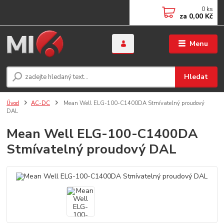
0
ks
za
0,00 Kč
Menu
Hledat
Úvod
AC-DC
Mean Well ELG-100-C1400DA Stmívatelný proudový
DAL
Mean Well ELG-100-C1400DA
Stmívatelný proudový DAL