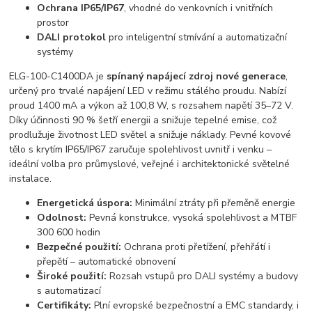
Ochrana IP65/IP67
, vhodné do venkovních i vnitřních
prostor
DALI protokol
pro inteligentní stmívání a automatizační
systémy
ELG-100-C1400DA je
spínaný napájecí zdroj nové generace
,
určený pro trvalé napájení LED v režimu stálého proudu. Nabízí
proud 1400 mA a výkon až 100,8 W, s rozsahem napětí 35–72 V.
Díky účinnosti 90 % šetří energii a snižuje tepelné emise, což
prodlužuje životnost LED světel a snižuje náklady. Pevné kovové
tělo s krytím IP65/IP67 zaručuje spolehlivost uvnitř i venku –
ideální volba pro průmyslové, veřejné i architektonické světelné
instalace.
Energetická úspora:
Minimální ztráty při přeměně energie
Odolnost:
Pevná konstrukce, vysoká spolehlivost a MTBF
300 600 hodin
Bezpečné použití:
Ochrana proti přetížení, přehřátí i
přepětí – automatické obnovení
Široké použití:
Rozsah vstupů pro DALI systémy a budovy
s automatizací
Certifikáty:
Plní evropské bezpečnostní a EMC standardy, i