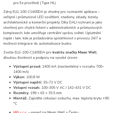
pro Ex prostředí (Type HL)
Zdroj ELG-100-C1400DA je vhodný pro rozmanité aplikace –
veřejné i průmyslové LED osvětlení, stadiony, sklady, tunely,
architektonické a komerční projekty. Díky DALI rozhraní je jako
stvořený pro chytrá řešení v administrativních a průmyslových
komplexech, kde umožňuje centrální správu světel. Uplatnění
najde i tam, kde je požadována spolehlivost v provozu 24/7 a
možnost integrace do automatizace budov.
Zvolte ELG-100-C1400DA pro
kvalitu značky Mean Well
,
dlouhou životnost a podporu na vysoké úrovni.
Výstupní proud:
1400 mA (nastavitelný v rozsahu 700–
1400 mA)
Výkon:
100,8 W
Výstupní napětí:
35–72 V DC
Vstupní rozsah:
100–305 V AC / 142–431 V DC
Rozměry:
199 × 63 × 35,5 mm
Montáž:
Zajistěte cirkulaci vzduchu, max. teplota krytu +90
°C
MI6 s.r.o.
– expert na Mean Well v Česku