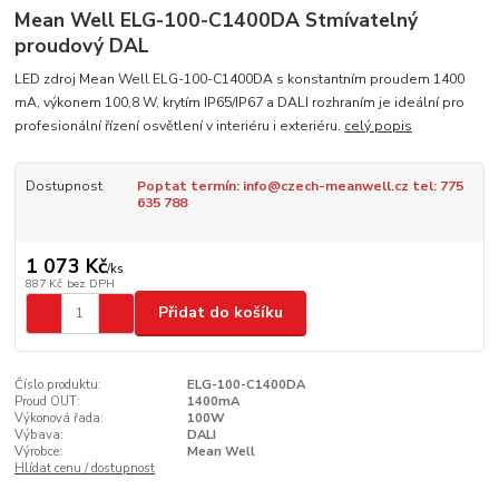
Mean Well ELG-100-C1400DA Stmívatelný
proudový DAL
LED zdroj Mean Well ELG-100-C1400DA s konstantním proudem 1400
mA, výkonem 100,8 W, krytím IP65/IP67 a DALI rozhraním je ideální pro
profesionální řízení osvětlení v interiéru i exteriéru.
celý popis
Dostupnost
Poptat termín: info@czech-meanwell.cz tel: 775
635 788
1 073 Kč
/
ks
887 Kč
bez DPH
Přidat do košíku
Číslo produktu:
ELG-100-C1400DA
Proud OUT:
1400mA
Výkonová řada:
100W
Výbava:
DALI
Výrobce:
Mean Well
Hlídat cenu / dostupnost