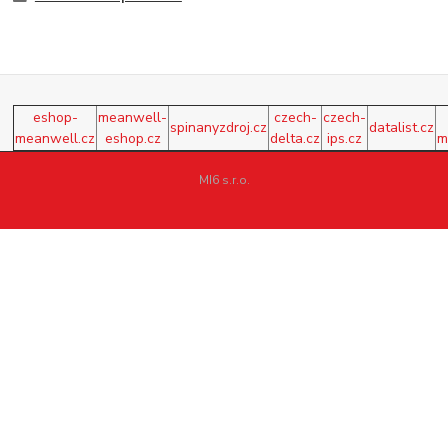
eshop-
meanwell-
czech-
czech-
spinanyzdroj.cz
datalist.cz
meanwell.cz
eshop.cz
delta.cz
ips.cz
m
MI6 s.r.o.