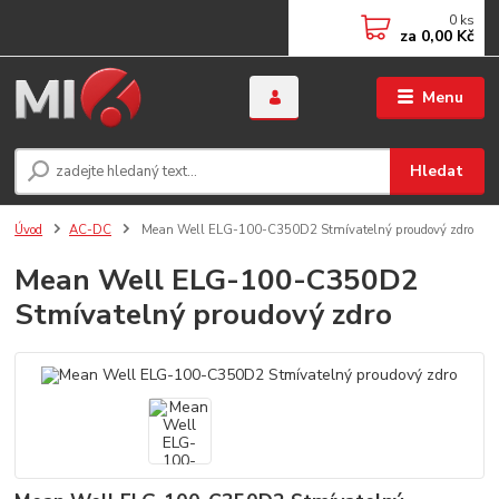
0
ks
za
0,00 Kč
Menu
Hledat
Úvod
AC-DC
Mean Well ELG-100-C350D2 Stmívatelný proudový zdro
Mean Well ELG-100-C350D2
Stmívatelný proudový zdro