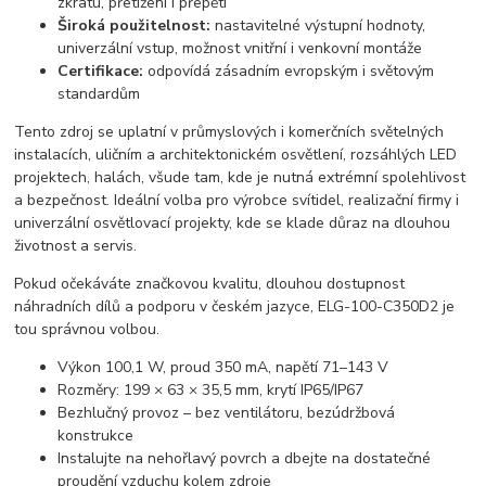
zkratu, přetížení i přepětí
Široká použitelnost:
nastavitelné výstupní hodnoty,
univerzální vstup, možnost vnitřní i venkovní montáže
Certifikace:
odpovídá zásadním evropským i světovým
standardům
Tento zdroj se uplatní v průmyslových i komerčních světelných
instalacích, uličním a architektonickém osvětlení, rozsáhlých LED
projektech, halách, všude tam, kde je nutná extrémní spolehlivost
a bezpečnost. Ideální volba pro výrobce svítidel, realizační firmy i
univerzální osvětlovací projekty, kde se klade důraz na dlouhou
životnost a servis.
Pokud očekáváte značkovou kvalitu, dlouhou dostupnost
náhradních dílů a podporu v českém jazyce, ELG-100-C350D2 je
tou správnou volbou.
Výkon 100,1 W, proud 350 mA, napětí 71–143 V
Rozměry: 199 × 63 × 35,5 mm, krytí IP65/IP67
Bezhlučný provoz – bez ventilátoru, bezúdržbová
konstrukce
Instalujte na nehořlavý povrch a dbejte na dostatečné
proudění vzduchu kolem zdroje