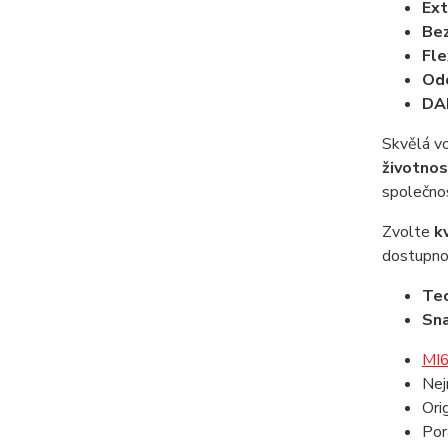
Ext
Bez
Fle
Odo
DAL
Skvělá vo
životnos
společnos
Zvolte
k
dostupno
Tec
Sna
MI6 
Nej
Ori
Por