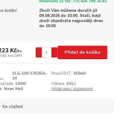
meanwell.cz tel: 775 635 788 20 ks
a dodání
Zboží Vám můžeme doručit již
09.08.2026 do 10:00. Stačí, když
zboží objednáte nejpozději dnes
do 10:00
223 Kč
/
ks
Přidat do košíku
10 Kč
bez DPH
ELG-100-C350DA-
Proud OUT:
350mA
u:
3Y
vá řada:
100W
Výbava:
DALI
e:
Mean Well
Hlídat cenu / dostupnost
Ke stažení