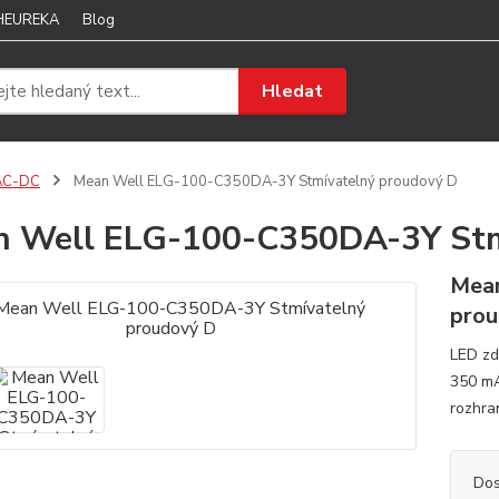
 HEUREKA
Blog
Hledat
AC-DC
Mean Well ELG-100-C350DA-3Y Stmívatelný proudový D
 Well ELG-100-C350DA-3Y Stm
Mean
pro
LED zd
350 mA
rozhra
Dos