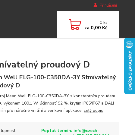
Přihlášení
0
ks
za
0,00 Kč
ívatelný proudový D
 Well ELG-100-C350DA-3Y Stmívatelný
udový D
roj Mean Well ELG-100-C350DA-3Y s konstantním proudem
, výkonem 100,1 W, účinností 92 %, krytím IP65/IP67 a DALI
ním pro náročné vnitřní a venkovní aplikace.
celý popis
tupnost
Poptat termín: info@czech-