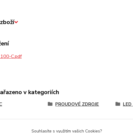
zboží
žení
100-C.pdf
zařazeno v kategoriích
C
PROUDOVÉ ZDROJE
LED 
Souhlasíte s využitím vašich Cookies?