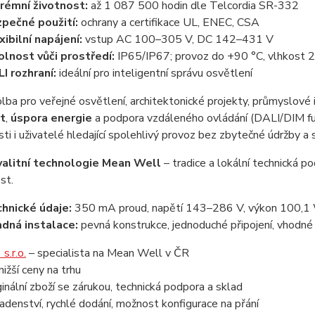
rémní životnost:
až 1 087 500 hodin dle Telcordia SR-332
pečné použití:
ochrany a certifikace UL, ENEC, CSA
xibilní napájení:
vstup AC 100–305 V, DC 142–431 V
lnost vůči prostředí:
IP65/IP67; provoz do +90 °C, vlhkost
I rozhraní:
ideální pro inteligentní správu osvětlení
lba pro veřejné osvětlení, architektonické projekty, průmyslové i
t
,
úspora energie
a podpora vzdáleného ovládání (DALI/DIM fun
ti i uživatelé hledající spolehlivý provoz bez zbytečné údržby a s
valitní technologie Mean Well
– tradice a lokální technická p
st.
hnické údaje:
350 mA proud, napětí 143–286 V, výkon 100,1 
dná instalace:
pevná konstrukce, jednoduché připojení, vhodné
s.r.o.
– specialista na Mean Well v ČR
nižší ceny na trhu
ginální zboží se zárukou, technická podpora a sklad
adenství, rychlé dodání, možnost konfigurace na přání