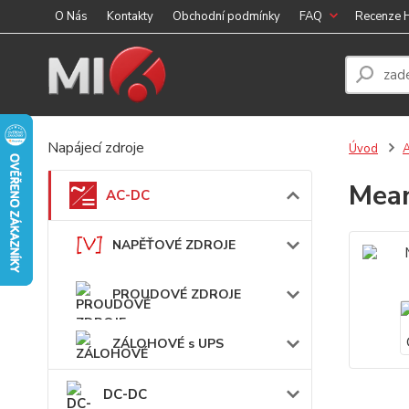
O Nás
Kontakty
Obchodní podmínky
FAQ
Recenze
Napájecí zdroje
Úvod
Mean
AC-DC
NAPĚŤOVÉ ZDROJE
PROUDOVÉ ZDROJE
ZÁLOHOVÉ s UPS
DC-DC