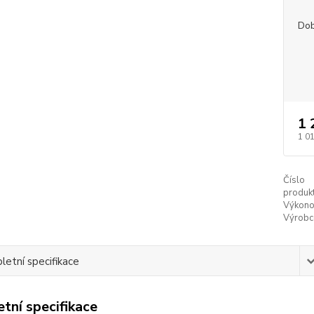
Dob
1 
1 0
Číslo
produkt
Výkono
Výrobc
etní specifikace
tní specifikace