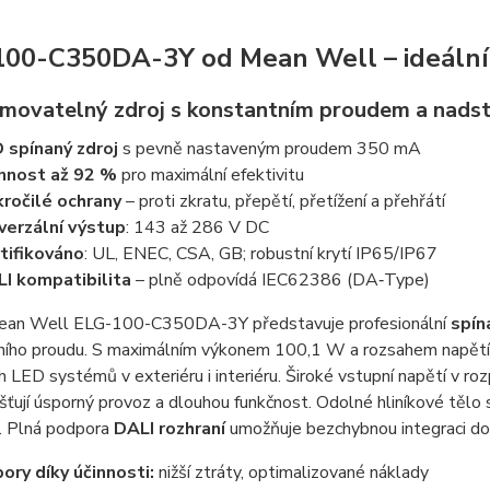
00-C350DA-3Y od Mean Well – ideální 
movatelný zdroj s konstantním proudem a nads
 spínaný zdroj
s pevně nastaveným proudem 350 mA
nnost až 92 %
pro maximální efektivitu
ročilé ochrany
– proti zkratu, přepětí, přetížení a přehřátí
verzální výstup
: 143 až 286 V DC
tifikováno
: UL, ENEC, CSA, GB; robustní krytí IP65/IP67
I kompatibilita
– plně odpovídá IEC62386 (DA‑Type)
an Well ELG-100-C350DA-3Y představuje profesionální
spín
ního proudu. S maximálním výkonem 100,1 W a rozsahem napětí
 LED systémů v exteriéru i interiéru. Široké vstupní napětí v
šťují úsporný provoz a dlouhou funkčnost. Odolné hliníkové tělo
í. Plná podpora
DALI rozhraní
umožňuje bezchybnou integraci do 
ory díky účinnosti:
nižší ztráty, optimalizované náklady