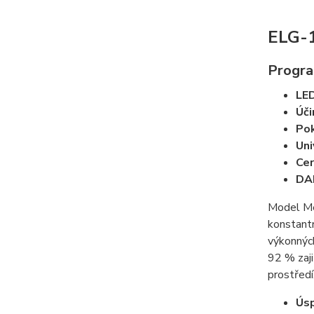
ELG-1
Progra
LED
Úči
Pok
Uni
Cer
DAL
Model Me
konstant
výkonných
92 % zaji
prostřed
Úsp