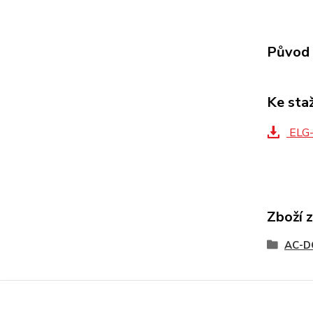
Původ 
Ke sta
ELG-
Zboží 
AC-D