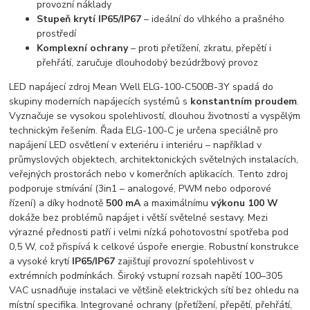
provozní náklady
Stupeň krytí IP65/IP67
– ideální do vlhkého a prašného
prostředí
Komplexní ochrany
– proti přetížení, zkratu, přepětí i
přehřátí, zaručuje dlouhodobý bezúdržbový provoz
LED napájecí zdroj Mean Well ELG-100-C500B-3Y spadá do
skupiny moderních napájecích systémů s
konstantním proudem
.
Vyznačuje se vysokou spolehlivostí, dlouhou životností a vyspělým
technickým řešením. Řada ELG-100-C je určena speciálně pro
napájení LED osvětlení v exteriéru i interiéru – například v
průmyslových objektech, architektonických světelných instalacích,
veřejných prostorách nebo v komerčních aplikacích. Tento zdroj
podporuje stmívání (3in1 – analogové, PWM nebo odporové
řízení) a díky hodnotě
500 mA
a maximálnímu
výkonu 100 W
dokáže bez problémů napájet i větší světelné sestavy. Mezi
výrazné přednosti patří i velmi nízká pohotovostní spotřeba pod
0,5 W, což přispívá k celkové úspoře energie. Robustní konstrukce
a vysoké krytí
IP65/IP67
zajišťují provozní spolehlivost v
extrémních podmínkách. Široký vstupní rozsah napětí 100–305
VAC usnadňuje instalaci ve většině elektrických sítí bez ohledu na
místní specifika. Integrované ochrany (přetížení, přepětí, přehřátí,