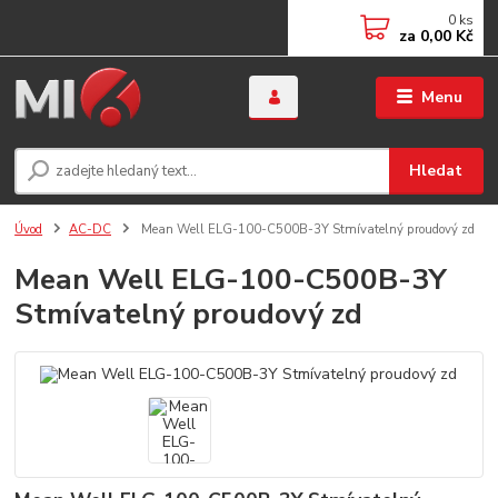
0
ks
za
0,00 Kč
Menu
Hledat
Úvod
AC-DC
Mean Well ELG-100-C500B-3Y Stmívatelný proudový zd
Mean Well ELG-100-C500B-3Y
Stmívatelný proudový zd