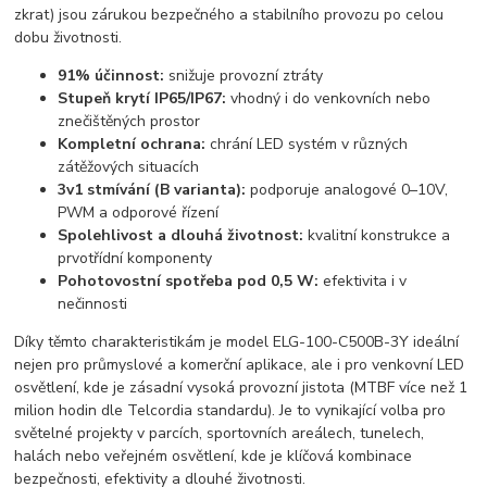
zkrat) jsou zárukou bezpečného a stabilního provozu po celou
dobu životnosti.
91% účinnost:
snižuje provozní ztráty
Stupeň krytí IP65/IP67:
vhodný i do venkovních nebo
znečištěných prostor
Kompletní ochrana:
chrání LED systém v různých
zátěžových situacích
3v1 stmívání (B varianta):
podporuje analogové 0–10V,
PWM a odporové řízení
Spolehlivost a dlouhá životnost:
kvalitní konstrukce a
prvotřídní komponenty
Pohotovostní spotřeba pod 0,5 W:
efektivita i v
nečinnosti
Díky těmto charakteristikám je model ELG-100-C500B-3Y ideální
nejen pro průmyslové a komerční aplikace, ale i pro venkovní LED
osvětlení, kde je zásadní vysoká provozní jistota (MTBF více než 1
milion hodin dle Telcordia standardu). Je to vynikající volba pro
světelné projekty v parcích, sportovních areálech, tunelech,
halách nebo veřejném osvětlení, kde je klíčová kombinace
bezpečnosti, efektivity a dlouhé životnosti.