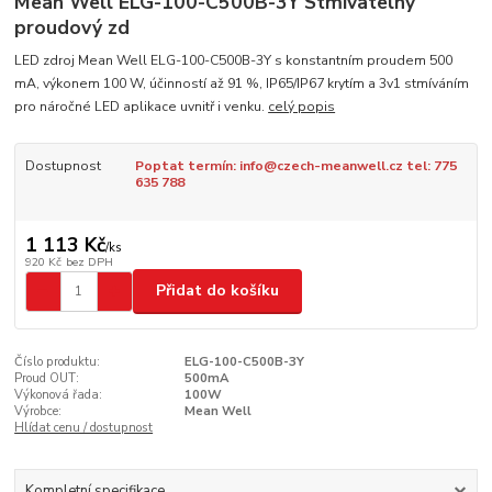
Mean Well ELG-100-C500B-3Y Stmívatelný
proudový zd
LED zdroj Mean Well ELG-100-C500B-3Y s konstantním proudem 500
mA, výkonem 100 W, účinností až 91 %, IP65/IP67 krytím a 3v1 stmíváním
pro náročné LED aplikace uvnitř i venku.
celý popis
Dostupnost
Poptat termín: info@czech-meanwell.cz tel: 775
635 788
1 113 Kč
/
ks
920 Kč
bez DPH
Přidat do košíku
Číslo produktu:
ELG-100-C500B-3Y
Proud OUT:
500mA
Výkonová řada:
100W
Výrobce:
Mean Well
Hlídat cenu / dostupnost
Kompletní specifikace