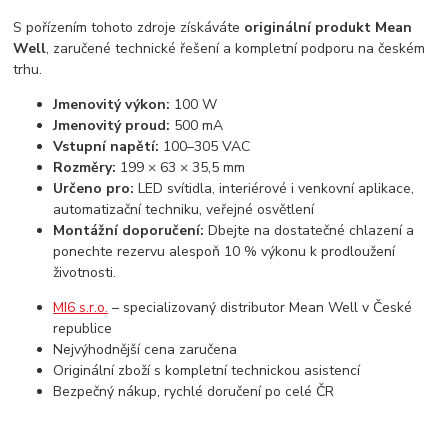
S pořízením tohoto zdroje získáváte
originální produkt Mean
Well
, zaručené technické řešení a kompletní podporu na českém
trhu.
Jmenovitý výkon:
100 W
Jmenovitý proud:
500 mA
Vstupní napětí:
100–305 VAC
Rozměry:
199 × 63 × 35,5 mm
Určeno pro:
LED svítidla, interiérové i venkovní aplikace,
automatizační techniku, veřejné osvětlení
Montážní doporučení:
Dbejte na dostatečné chlazení a
ponechte rezervu alespoň 10 % výkonu k prodloužení
životnosti.
MI6 s.r.o.
– specializovaný distributor Mean Well v České
republice
Nejvýhodnější cena zaručena
Originální zboží s kompletní technickou asistencí
Bezpečný nákup, rychlé doručení po celé ČR