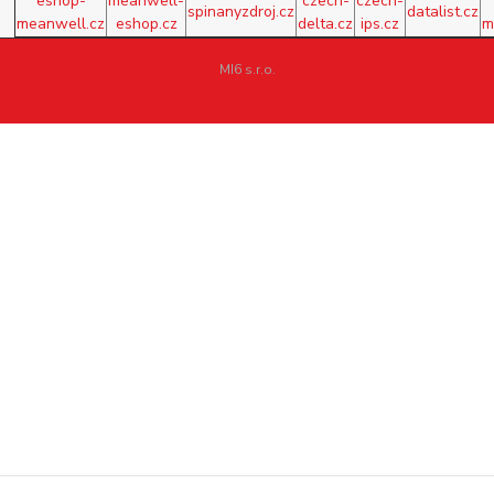
eshop-
meanwell-
czech-
czech-
spinanyzdroj.cz
datalist.cz
meanwell.cz
eshop.cz
delta.cz
ips.cz
m
MI6 s.r.o.