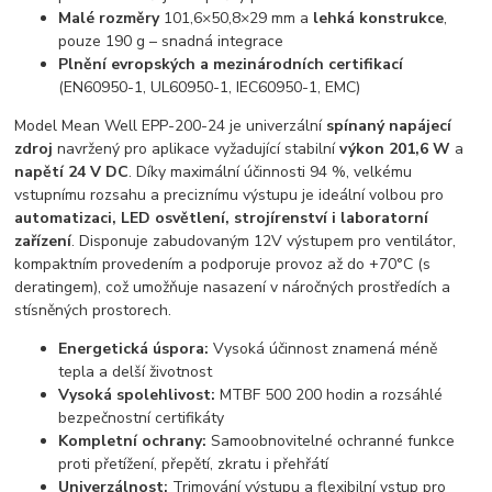
Malé rozměry
101,6×50,8×29 mm a
lehká konstrukce
,
pouze 190 g – snadná integrace
Plnění evropských a mezinárodních certifikací
(EN60950-1, UL60950-1, IEC60950-1, EMC)
Model Mean Well EPP-200-24 je univerzální
spínaný napájecí
zdroj
navržený pro aplikace vyžadující stabilní
výkon 201,6 W
a
napětí 24 V DC
. Díky maximální účinnosti 94 %, velkému
vstupnímu rozsahu a preciznímu výstupu je ideální volbou pro
automatizaci, LED osvětlení, strojírenství i laboratorní
zařízení
. Disponuje zabudovaným 12V výstupem pro ventilátor,
kompaktním provedením a podporuje provoz až do +70°C (s
deratingem), což umožňuje nasazení v náročných prostředích a
stísněných prostorech.
Energetická úspora:
Vysoká účinnost znamená méně
tepla a delší životnost
Vysoká spolehlivost:
MTBF 500 200 hodin a rozsáhlé
bezpečnostní certifikáty
Kompletní ochrany:
Samoobnovitelné ochranné funkce
proti přetížení, přepětí, zkratu i přehřátí
Univerzálnost:
Trimování výstupu a flexibilní vstup pro