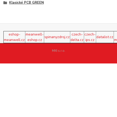
Klasické PCB GREEN
eshop-
meanwell-
czech-
czech-
spinanyzdroj.cz
datalist.cz
meanwell.cz
eshop.cz
delta.cz
ips.cz
m
MI6 s.r.o.