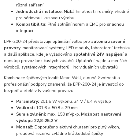
různá zařízení
Jednoduchá instalace:
Nízká hmotnost i rozměry, vhodné
pro sériovou i kusovou výrobu
Kompatibilita:
Plné splnění norem a EMC pro snadnou
integraci
EPP-200-24 představuje optimální volbu pro
automatizované
provozy
, monitorovací systémy, LED moduly, laboratorní techniku
a další aplikace, kde je vyžadováno
spolehlivé 24V napájení
a
nonstop provoz bez častých zásahů. Uplatnění najde u menších
výrobců, systémových integrátorů i individuálních uživatelů.
Kombinace špičkových kvalit Mean Well, dlouhé životnosti a
profesionální podpory znamená, že EPP-200-24 je investicí do
bezpečí a efektivity vašeho provozu.
Parametry:
201,6 W výkonu, 24 V / 8,4 A výstup
Velikost:
101,6 × 50,8 × 29 mm
Šum a zvlnění:
max. 150 mVp-p,
Možnost nastavení
výstupu 22,8–25,2 V
Montáž:
Doporučeno aktivní chlazení pro plný výkon,
proudová rezerva zvládne krátkodobé špičky