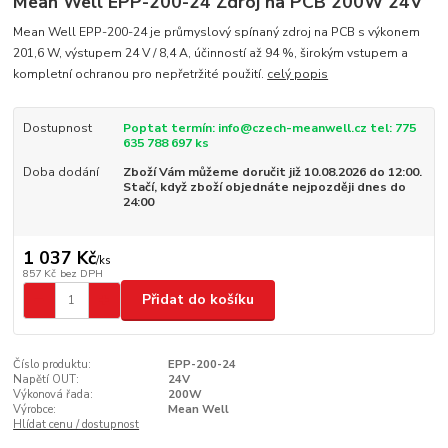
Mean Well EPP-200-24 Zdroj na PCB 200W 24V
Mean Well EPP-200-24 je průmyslový spínaný zdroj na PCB s výkonem
201,6 W, výstupem 24 V / 8,4 A, účinností až 94 %, širokým vstupem a
kompletní ochranou pro nepřetržité použití.
celý popis
Dostupnost
Poptat termín: info@czech-meanwell.cz tel: 775
635 788 697 ks
Doba dodání
Zboží Vám můžeme doručit již 10.08.2026 do 12:00.
Stačí, když zboží objednáte nejpozději dnes do
24:00
1 037 Kč
/
ks
857 Kč
bez DPH
Přidat do košíku
Číslo produktu:
EPP-200-24
Napětí OUT:
24V
Výkonová řada:
200W
Výrobce:
Mean Well
Hlídat cenu / dostupnost