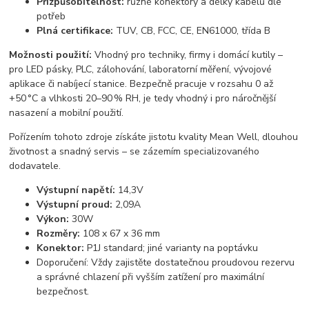
Přizpůsobitelnost:
různé konektory a délky kabelů dle
potřeb
Plná certifikace:
TUV, CB, FCC, CE, EN61000, třída B
Možnosti použití:
Vhodný pro techniky, firmy i domácí kutily –
pro LED pásky, PLC, zálohování, laboratorní měření, vývojové
aplikace či nabíjecí stanice. Bezpečně pracuje v rozsahu 0 až
+50 °C a vlhkosti 20–90 % RH, je tedy vhodný i pro náročnější
nasazení a mobilní použití.
Pořízením tohoto zdroje získáte jistotu kvality Mean Well, dlouhou
životnost a snadný servis – se zázemím specializovaného
dodavatele.
Výstupní napětí:
14,3V
Výstupní proud:
2,09A
Výkon:
30W
Rozměry:
108 x 67 x 36 mm
Konektor:
P1J standard; jiné varianty na poptávku
Doporučení: Vždy zajistěte dostatečnou proudovou rezervu
a správné chlazení při vyšším zatížení pro maximální
bezpečnost.