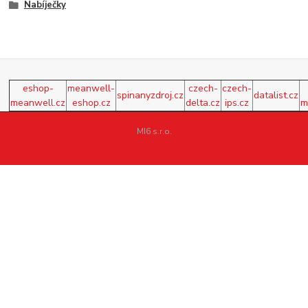
Nabíječky
eshop-
meanwell-
czech-
czech-
spinanyzdroj.cz
datalist.cz
meanwell.cz
eshop.cz
delta.cz
ips.cz
m
MI6 s.r.o.