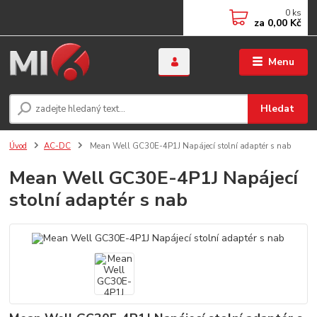
0
ks
za
0,00 Kč
Menu
Hledat
Úvod
AC-DC
Mean Well GC30E-4P1J Napájecí stolní adaptér s nab
Mean Well GC30E-4P1J Napájecí
stolní adaptér s nab