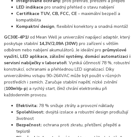
Integrované ochrany:
proti přehřátí, přetížení a přepětí
LED indikace
pro snadný přehled o stavu nabíjení
Certifikace TUV, CB, FCC, CE
– maximální bezpečí a
kompatibilita
Kompaktní design
, flexibilní konektory a snadná montáž
GC30E-4P1J
od Mean Well je univerzální napájecí adaptér, který
poskytuje stabilní
14,3V/2,09A (30W)
pro zařízení s větším
odběrem nebo nabíjení akumulátorů. Je ideální pro
průmyslové
využití, LED aplikace, záložní systémy, domácí automatizaci i
servisní nabíječky v laboratoři
. Vyniká účinností 78 %, robustní
konstrukcí, ochranami a přehlednou LED signalizací. Díky
univerzálnímu vstupu 90–264VAC může být použit v různých
prostředích i zemích. Zaručuje stabilní napětí, nízké zvlnění
(
100mVp-p
) a rychlý start, čímž chrání elektroniku při
každodenním provozu.
Efektivita:
78 % snižuje ztráty a provozní náklady
Spolehlivost:
dvojitá izolace a robustní design prodlužují
životnost
Bezpečnost:
ochrana proti zkratu, přetížení, přepětí a
teplotě