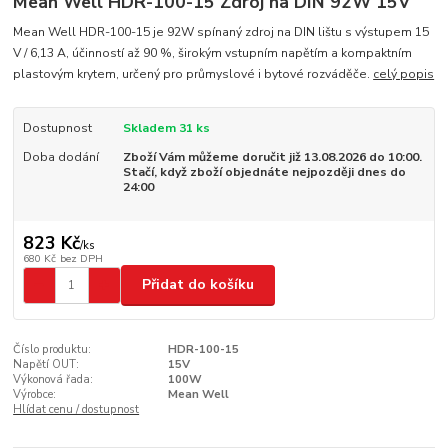
Mean Well HDR-100-15 Zdroj na DIN 92W 15V
Mean Well HDR-100-15 je 92W spínaný zdroj na DIN lištu s výstupem 15
V / 6,13 A, účinností až 90 %, širokým vstupním napětím a kompaktním
plastovým krytem, určený pro průmyslové i bytové rozváděče.
celý popis
Dostupnost
Skladem 31 ks
Doba dodání
Zboží Vám můžeme doručit již 13.08.2026 do 10:00.
Stačí, když zboží objednáte nejpozději dnes do
24:00
823 Kč
/
ks
680 Kč
bez DPH
Přidat do košíku
Číslo produktu:
HDR-100-15
Napětí OUT:
15V
Výkonová řada:
100W
Výrobce:
Mean Well
Hlídat cenu / dostupnost