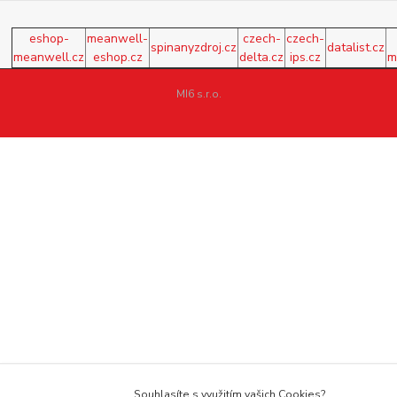
eshop-
meanwell-
czech-
czech-
spinanyzdroj.cz
datalist.cz
meanwell.cz
eshop.cz
delta.cz
ips.cz
m
MI6 s.r.o.
Souhlasíte s využitím vašich Cookies?