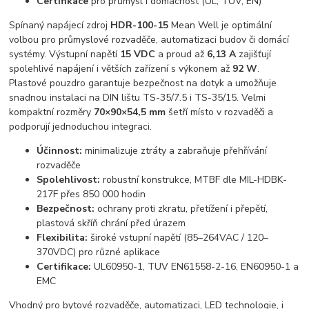
Certifikace
pro průmysl i domácnost (UL, TUV, EN)
Spínaný napájecí zdroj
HDR-100-15
Mean Well je optimální
volbou pro průmyslové rozvaděče, automatizaci budov či domácí
systémy. Výstupní napětí
15 VDC
a proud až
6,13 A
zajišťují
spolehlivé napájení i větších zařízení s výkonem až
92 W
.
Plastové pouzdro garantuje bezpečnost na dotyk a umožňuje
snadnou instalaci na DIN lištu TS-35/7.5 i TS-35/15. Velmi
kompaktní rozměry
70×90×54,5 mm
šetří místo v rozvaděči a
podporují jednoduchou integraci.
Účinnost:
minimalizuje ztráty a zabraňuje přehřívání
rozvaděče
Spolehlivost:
robustní konstrukce, MTBF dle MIL-HDBK-
217F přes 850 000 hodin
Bezpečnost:
ochrany proti zkratu, přetížení i přepětí,
plastová skříň chrání před úrazem
Flexibilita:
široké vstupní napětí (85–264VAC / 120–
370VDC) pro různé aplikace
Certifikace:
UL60950-1, TUV EN61558-2-16, EN60950-1 a
EMC
Vhodný pro bytové rozvaděče, automatizaci, LED technologie, i