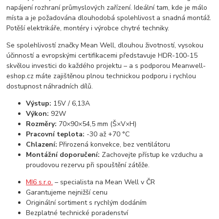
napájení rozhraní průmyslových zařízení. Ideální tam, kde je málo
místa a je požadována dlouhodobá spolehlivost a snadná montáž.
Potěší elektrikáře, montéry i výrobce chytré techniky.
Se spolehlivostí značky Mean Well, dlouhou životností, vysokou
účinností a evropskými certifikacemi představuje HDR-100-15
skvělou investici do každého projektu – a s podporou Meanwell-
eshop.cz máte zajištěnou plnou technickou podporu i rychlou
dostupnost náhradních dílů.
Výstup:
15V / 6,13A
Výkon:
92W
Rozměry:
70×90×54,5 mm (Š×V×H)
Pracovní teplota:
-30 až +70 °C
Chlazení:
Přirozená konvekce, bez ventilátoru
Montážní doporučení:
Zachovejte přístup ke vzduchu a
proudovou rezervu při spouštění zátěže.
MI6 s.r.o.
– specialista na Mean Well v ČR
Garantujeme nejnižší cenu
Originální sortiment s rychlým dodáním
Bezplatné technické poradenství