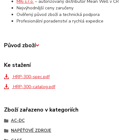
MI6 s.r.o.
– autorizovaný distributor Mean Well v ČR
Nejvýhodnější ceny zaručeny
Ověřený původ zboží a technická podpora
Profesionální poradenství a rychlá expedice
Původ zboží
Ke stažení
HRP-300-spec.pdf
HRP-300-catalog.pdf
Zboží zařazeno v kategoriích
AC-DC
NAPĚŤOVÉ ZDROJE