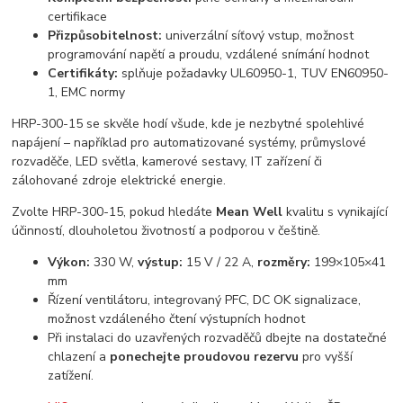
certifikace
Přizpůsobitelnost:
univerzální síťový vstup, možnost
programování napětí a proudu, vzdálené snímání hodnot
Certifikáty:
splňuje požadavky UL60950-1, TUV EN60950-
1, EMC normy
HRP-300-15 se skvěle hodí všude, kde je nezbytné spolehlivé
napájení – například pro automatizované systémy, průmyslové
rozvaděče, LED světla, kamerové sestavy, IT zařízení či
zálohované zdroje elektrické energie.
Zvolte HRP-300-15, pokud hledáte
Mean Well
kvalitu s vynikající
účinností, dlouholetou životností a podporou v češtině.
Výkon:
330 W,
výstup:
15 V / 22 A,
rozměry:
199×105×41
mm
Řízení ventilátoru, integrovaný PFC, DC OK signalizace,
možnost vzdáleného čtení výstupních hodnot
Při instalaci do uzavřených rozvaděčů dbejte na dostatečné
chlazení a
ponechejte proudovou rezervu
pro vyšší
zatížení.