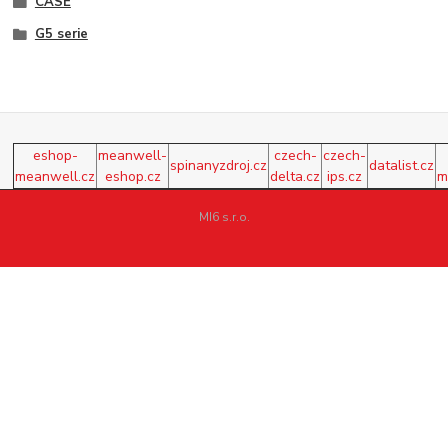
CASE
G5 serie
eshop-
meanwell-
czech-
czech-
spinanyzdroj.cz
datalist.cz
meanwell.cz
eshop.cz
delta.cz
ips.cz
m
MI6 s.r.o.