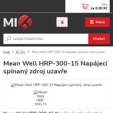
0
ks
za
0,00 Kč
Menu
Hledat
Úvod
AC-DC
Mean Well HRP-300-15 Napájecí spínaný zdroj uzavře
Mean Well HRP-300-15 Napájecí
spínaný zdroj uzavře