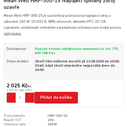
Mean Well HRP-300-15 Napájecí spínaný zdroj
uzavře
Mean Well HRP-300-15 je spolehlivý průmyslový napájecí zdroj s
výkonem 330 W, 15 V/22 A, 88% účinností, aktivním PFC, DC OK
signálem, vzdáleným snímáním a komplexní ochranou pro trvalý provoz.
celý popis
Dostupnost
Poptat termín: info@czech-meanwell.cz tel: 775
635 788 9 ks
Doba dodání
Zboží Vám můžeme doručit již 12.08.2026 do 10:00.
Stačí, když zboží objednáte nejpozději dnes do
24:00
2 025 Kč
/
ks
1 673 Kč
bez DPH
Přidat do košíku
Číslo produktu:
HRP-300-15
Napětí OUT:
15V
Výkonová řada:
300W