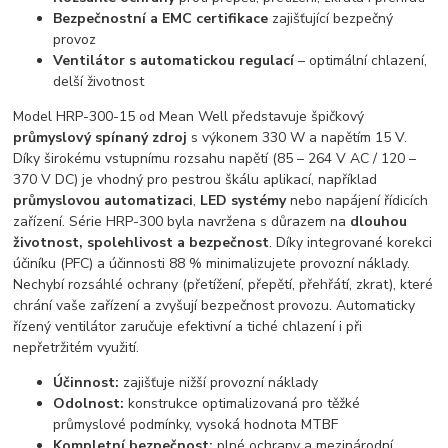
Bezpečnostní a EMC certifikace
zajišťující bezpečný
provoz
Ventilátor s automatickou regulací
– optimální chlazení,
delší životnost
Model HRP-300-15 od Mean Well představuje špičkový
průmyslový spínaný zdroj
s výkonem 330 W a napětím 15 V.
Díky širokému vstupnímu rozsahu napětí (85 – 264 V AC / 120 –
370 V DC) je vhodný pro pestrou škálu aplikací, například
průmyslovou automatizaci
,
LED systémy
nebo napájení řídicích
zařízení. Série HRP-300 byla navržena s důrazem na
dlouhou
životnost, spolehlivost a bezpečnost
. Díky integrované korekci
účiníku (PFC) a účinnosti 88 % minimalizujete provozní náklady.
Nechybí rozsáhlé ochrany (přetížení, přepětí, přehřátí, zkrat), které
chrání vaše zařízení a zvyšují bezpečnost provozu. Automaticky
řízený ventilátor zaručuje efektivní a tiché chlazení i při
nepřetržitém využití.
Účinnost:
zajišťuje nižší provozní náklady
Odolnost:
konstrukce optimalizovaná pro těžké
průmyslové podmínky, vysoká hodnota MTBF
Kompletní bezpečnost:
plné ochrany a mezinárodní