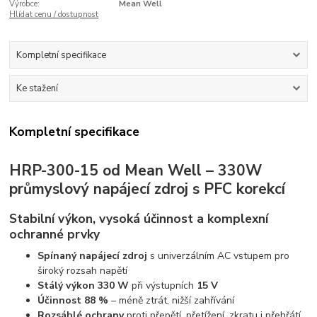
Výrobce:
Mean Well
Hlídat cenu / dostupnost
Kompletní specifikace
Ke stažení
Kompletní specifikace
HRP-300-15 od Mean Well – 330W
průmyslový napájecí zdroj s PFC korekcí
Stabilní výkon, vysoká účinnost a komplexní
ochranné prvky
Spínaný napájecí zdroj
s univerzálním AC vstupem pro
široký rozsah napětí
Stálý výkon 330 W
při výstupních
15 V
Účinnost 88 %
– méně ztrát, nižší zahřívání
Rozsáhlé ochrany
proti přepětí, přetížení, zkratu i přehřátí