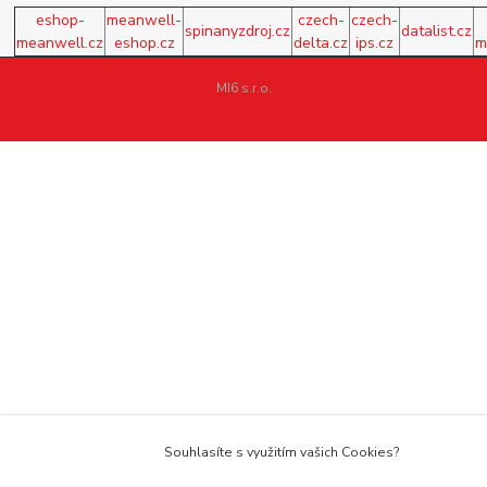
eshop-
meanwell-
czech-
czech-
spinanyzdroj.cz
datalist.cz
meanwell.cz
eshop.cz
delta.cz
ips.cz
m
MI6 s.r.o.
Souhlasíte s využitím vašich Cookies?