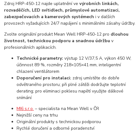
Zdroj HRP-450-12 najde uplatnění ve
výrobních linkách,
rozvaděčích, LED svítidlech, průmyslové automatizaci,
zabezpečovacích a kamerových systémech
i v dalších
provozech vyžadujících 24/7 napájení s minimálními zásahy údržby.
Zvolte originální produkt Mean Well HRP-450-12 pro
dlouhou
životnost, technickou podporu a snadnou údržbu
v
profesionálních aplikacích.
Technické parametry:
výstup 12 V/37,5 A, výkon 450 W,
účinnost 89 %, rozměry 218×105×41 mm, inteligentní
chlazení ventilátorem
Doporučení pro instalaci:
zdroj umístěte do dobře
odvětraného prostoru; při plné zátěži dodržujte teplotní
derating; pro eliminaci poklesu napětí využijte dálkové
snímání
MI6 s.r.o.
– specialista na Mean Well v ČR
Nejnižší ceny na trhu
Originální produkty s technickou podporou
Rychlé doručení a odborné poradenství