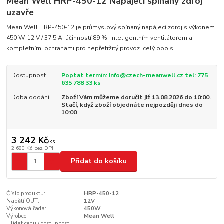
Mean Well HRP-450-12 Napájecí spínaný zdroj
uzavře
Mean Well HRP-450-12 je průmyslový spínaný napájecí zdroj s výkonem
450 W, 12 V / 37,5 A, účinností 89 %, inteligentním ventilátorem a
kompletními ochranami pro nepřetržitý provoz.
celý popis
Dostupnost
Poptat termín: info@czech-meanwell.cz tel: 775
635 788 33 ks
Doba dodání
Zboží Vám můžeme doručit již 13.08.2026 do 10:00.
Stačí, když zboží objednáte nejpozději dnes do
10:00
3 242 Kč
/
ks
2 680 Kč
bez DPH
Přidat do košíku
Číslo produktu:
HRP-450-12
Napětí OUT:
12V
Výkonová řada:
450W
Výrobce:
Mean Well
Hlídat cenu / dostupnost