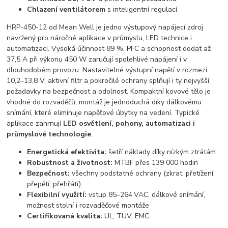
Chlazení ventilátorem
s inteligentní regulací
HRP-450-12 od Mean Well je jedno výstupový napájecí zdroj
navržený pro náročné aplikace v průmyslu, LED technice i
automatizaci. Vysoká účinnost 89 %, PFC a schopnost dodat až
37,5 A při výkonu 450 W zaručují spolehlivé napájení i v
dlouhodobém provozu. Nastavitelné výstupní napětí v rozmezí
10,2–13,8 V, aktivní filtr a pokročilé ochrany splňují i ty nejvyšší
požadavky na bezpečnost a odolnost. Kompaktní kovové tělo je
vhodné do rozvaděčů, montáž je jednoduchá díky dálkovému
snímání, které eliminuje napěťové úbytky na vedení. Typické
aplikace zahrnují
LED osvětlení, pohony, automatizaci i
průmyslové technologie
.
Energetická efektivita:
šetří náklady díky nízkým ztrátám
Robustnost a životnost:
MTBF přes 139 000 hodin
Bezpečnost:
všechny podstatné ochrany (zkrat, přetížení,
přepětí, přehřátí)
Flexibilní využití:
vstup 85–264 VAC, dálkové snímání,
možnost stolní i rozvaděčové montáže
Certifikovaná kvalita:
UL, TÜV, EMC