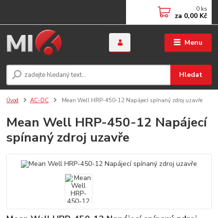
0
ks
za
0,00 Kč
Menu
Hledat
Úvod
AC-DC
Mean Well HRP-450-12 Napájecí spínaný zdroj uzavře
Mean Well HRP-450-12 Napájecí
spínaný zdroj uzavře