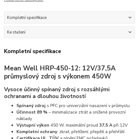
Kompletní specifikace
Ke stažení
Kompletní specifikace
Mean Well HRP-450-12: 12V/37,5A
průmyslový zdroj s výkonem 450W
Vysoce účinný spínaný zdroj s rozsáhlými
ochranami a dlouhou životností
Spínaný zdroj
s PFC pro univerzální nasazení v průmyslu
Účinnost 89 %
– minimalizace ztrát a snížené provozní
náklady
Výstupní výkon
450 W, maximální proud
37,5 A
při 12V
Kompletní ochrany
: zkrat, přetížení, přepětí a přehřátí
Certifikace UL, TÜV
a plnění EMC požadavků