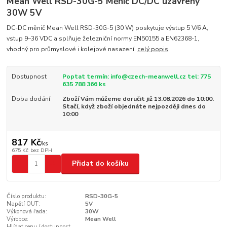
Mean Well RSD-30G-5 Měnič DC/DC uzavřený
30W 5V
DC-DC měnič Mean Well RSD-30G-5 (30 W) poskytuje výstup 5 V/6 A,
vstup 9–36 VDC a splňuje železniční normy EN50155 a EN62368-1,
vhodný pro průmyslové i kolejové nasazení.
celý popis
Dostupnost
Poptat termín: info@czech-meanwell.cz tel: 775
635 788 366 ks
Doba dodání
Zboží Vám můžeme doručit již 13.08.2026 do 10:00.
Stačí, když zboží objednáte nejpozději dnes do
10:00
817 Kč
/
ks
675 Kč
bez DPH
Přidat do košíku
Číslo produktu:
RSD-30G-5
Napětí OUT:
5V
Výkonová řada:
30W
Výrobce:
Mean Well
Hlídat cenu / dostupnost