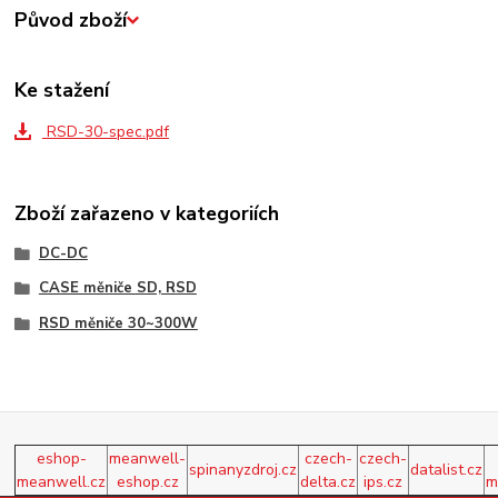
Původ zboží
Ke stažení
RSD-30-spec.pdf
Zboží zařazeno v kategoriích
DC-DC
CASE měniče SD, RSD
RSD měniče 30~300W
eshop-
meanwell-
czech-
czech-
spinanyzdroj.cz
datalist.cz
meanwell.cz
eshop.cz
delta.cz
ips.cz
m