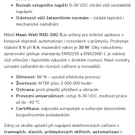
Rozsah vstupního napětí
9–36 VDC chrání vůči nestabilitě
napájení
Odolnost vůči železničním normám
– zvládá teplotní i
mechanické namáhání
Měnič
Mean Well RSD-30G-5
je určený pro kritické aplikace v
kolejové dopravě, automatizaci i rozvodech v průmyslu. Poskytuje
stabilní
5 V
při
6 A
, maximální výkon je
30 W
. Díky robustnímu
zpracování splňuje standardy EN50155 a EN62368-1, je odolný
vůči otřesům i teplotním výkyvům v širokém rozmezí. Malé rozměry
usnadní začlenění do různých zařízení a rozvaděčů.
Účinnost:
84 % – vysoká efektivita provozu
Životnost:
MTBF přes 3 000 000 hodin
Ochrana:
proti přepětí, přetížení a vibracím
Provozní univerzálnost:
vstup 9–36 VDC, možnost práce
až do -40 °C
Certifikace:
odpovídá evropským a světovým železničním
bezpečnostním požadavkům
Zdroj se skvěle uplatní při napájení elektronických zařízení v
tramvajích, vlacích, průmyslových skříních, automatizaci i