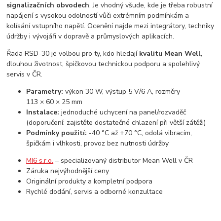
signalizačních obvodech
. Je vhodný všude, kde je třeba robustní
napájení s vysokou odolností vůči extrémním podmínkám a
kolísání vstupního napětí. Ocenění najde mezi integrátory, techniky
údržby i vývojáři v dopravě a průmyslových aplikacích.
Řada RSD-30 je volbou pro ty, kdo hledají
kvalitu Mean Well
,
dlouhou životnost, špičkovou technickou podporu a spolehlivý
servis v ČR.
Parametry:
výkon 30 W, výstup 5 V/6 A, rozměry
113 × 60 × 25 mm
Instalace:
jednoduché uchycení na panel/rozvaděč
(doporučení: zajistěte dostatečné chlazení při větší zátěži)
Podmínky použití:
-40 °C až +70 °C, odolá vibracím,
špičkám i vlhkosti, provoz bez nutnosti údržby
MI6 s.r.o.
– specializovaný distributor Mean Well v ČR
Záruka nejvýhodnější ceny
Originální produkty a kompletní podpora
Rychlé dodání, servis a odborné konzultace